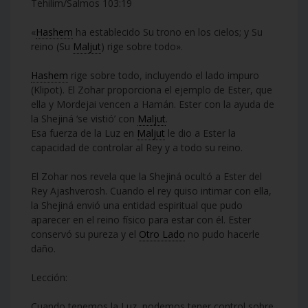
Tehilim/Salmos 103:19
«
Hashem
ha establecido Su trono en los cielos; y Su
reino (Su
Maljut
) rige sobre todo».
Hashem
rige sobre todo, incluyendo el lado impuro
(Klipot). El Zohar proporciona el ejemplo de Ester, que
ella y Mordejai vencen a Hamán. Ester con la ayuda de
la Shejiná ‘se vistió’ con
Maljut
.
Esa fuerza de la Luz en
Maljut
le dio a Ester la
capacidad de controlar al Rey y a todo su reino.
El Zohar nos revela que la Shejiná ocultó a Ester del
Rey Ajashverosh. Cuando el rey quiso intimar con ella,
la Shejiná envió una entidad espiritual que pudo
aparecer en el reino físico para estar con él. Ester
conservó su pureza y el
Otro Lado
no pudo hacerle
daño.
Lección:
Cuando tenemos la Luz, podemos tener control sobre