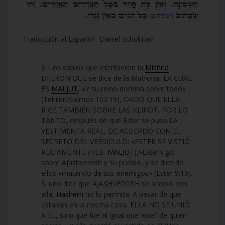
Traducción al Español: Daniel Schulman
6. Los sabios que escribieron la
Mishná
DIJERON QUE se dice de la Matrona, LA CUAL
ES
MALJUT
, «Y su reino domina sobre todo»
(Tehilim/Salmos 103:19), DADO QUE ELLA
RIGE TAMBIÉN SOBRE LAS KLIPOT, POR LO
TANTO, después de que Ester se puso LA
VESTIMENTA REAL, DE ACUERDO CON EL
SECRETO DEL VERSÍCULO: «ESTER SE VISTIÓ
REGIAMENTE (HEB.
MALJUT
),»Ester rigió
sobre Ajashverosh y su pueblo, y se dice de
ellos «matando de sus enemigos» (Ester 9:16).
Si uno dice que AJASHVEROSH se acopló con
ella,
Hashem
no lo permita. A pesar de que
estaban en la misma casa, ELLA NO SE UNIÓ
A ÉL, sino que fue al igual que Iosef de quien