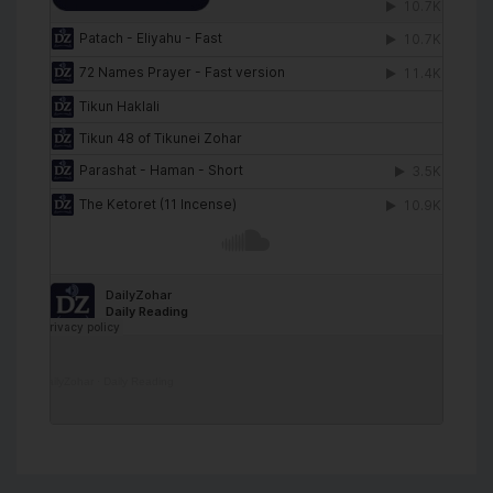
DailyZohar
·
Daily Reading