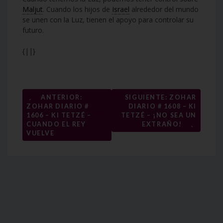
Maljut
. Cuando los hijos de
Israel
alrededor del mundo
se unen con la Luz, tienen el apoyo para controlar su
futuro.
{||}
Navegación
←
ANTERIOR:
SIGUIENTE: ZOHAR
ZOHAR DIARIO #
DIARIO # 1608 – KI
de
1606 – KI TETZÉ –
TETZÉ – ¡NO SEA UN
→
entradas
CUANDO EL REY
EXTRAÑO!
VUELVE