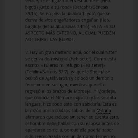
sedice, «Y ella guardó el vestido de él (Heb.
bigdó) junto a su ropa» (Bereshit/Génesis
39:16). Se emplea la palabra ‘bigdó’, que se
deriva de «los engañadores engañan (Heb.
bagdú)» (Ieshaiahu/Isaías 24:16). ESTA ES SU
ASPECTO MÁS EXTERNO, AL CUAL PUEDEN
ADHERIRSE LAS KLIPOT.
7. Hay un gran misterio aquí, por el cual ‘Ester’
se deriva de ‘misterio’ (Heb seter), Como está
escrito: «Tú eres mi refugio (Heb seter)»
(Tehilim/Salmos 32:7), ya que la Shejiná se
ocultó de Ajashverosh y colocó un demonio
femenino en su lugar, mientras que ella
regresó a los brazos de Mordejai. Y Mordejai,
que conocía el Nombre explícito y las setenta
lenguas, hizo todo esto con sabiduría. Esta es
la razón por la cual los sabios de la
Mishná
afirmaron que incluso sin tener en cuenta esto,
el hombre debe hablar con su esposa antes de
aparearse con ella, porque ella podría haber
sido reemplazada con un demonio femenino.