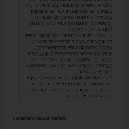
אֶסְתֵּר עַל אֲחַשְׁוֵרוֹשׁ וְאֻמָּתוֹ, וְנֶאֱמַר בָּהֶם (אסתר ט) וְהָרוֹג
בְּשֹׂנְאֵיהֶם. וְאִם תֹּאמַר שֶׁהִתְיַחֵד עִמָּהּ, אַף עַל גַּב שֶׁהָיוּ
בְּבַיִת אֶחָד – חַס וְשָׁלוֹם, אֶלָּא כְּמוֹ יוֹסֵף, שֶׁנֶּאֱמַר בּוֹ
(בראשית לט) וַתַּנַּח בִּגְדוֹ אֶצְלָהּ, וְלֹא לְבוּשׁוֹ, אֶלָּא בִּגְדוֹ,
לְשׁוֹן (ישעיה טז) בּוֹגְדִים בָּגָדוּ.
7. וְכָאן סוֹד גָּדוֹל. וּמִשּׁוּם זֶה אֶסְתֵּר, לְשׁוֹן הַסְתָּרָה, (תהלים
לב) אַתָּה סֵתֶר לִי. הַשְּׁכִינָה הִסְתִּירָה אוֹתָהּ מֵאֲחַשְׁוֵרוֹשׁ,
וְנָתְנָה לוֹ שֵׁדָה בִּמְקוֹמָהּ, וְהִיא חָזְרָה לִזְרוֹעוֹת מָרְדְּכַי.
וּמָרְדְּכַי שֶׁיָּדַע אֶת שֵׁם הַמְפֹרָשׁ וְשִׁבְעִים לָשׁוֹן, עָשָׂה כָּל זֶה
בְּחָכְמָה. וְלָכֵן פֵּרְשׁוּהָ בַּעֲלֵי הַמִּשְׁנָה, שֶׁאֲפִלּוּ בְּלִי זֶה יֵשׁ
לָאָדָם לִפְנֵי שֶׁיִּתְיַחֵד עִם אִשְׁתּוֹ לְדַבֵּר עִמָּהּ, מִשּׁוּם שֶׁשֶּׁמָּא
הִתְחַלְּפָה שֵׁדָה בְּאִשְׁתּוֹ.
8. וְזֶה בְּאִשָּׁה מֵעֵץ טוֹב וָרָע. אֲבָל אִם הִיא מִשְּׁכִינָה, אֵין לָהּ
שִׁנּוּי, זֶהוּ שֶׁכָּתוּב (מלאכי ג) אֲנִי ה’ לֹא שָׁנִיתִי. אֲנִי – זוֹ
הַשְּׁכִינָה. וְאֵין לָהּ פַּחַד מִכָּל הַצְּדָדִים הָאֲחֵרִים, זֶהוּ שֶׁכָּתוּב
(ישעיה מ) כָּל הַגּוֹיִם כְּאַיִן נֶגְדּוֹ.
Comentario de Zion Nefesh: