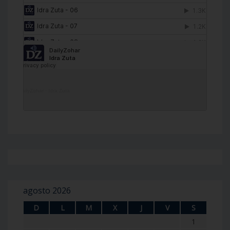
DailyZohar
·
Idra Zuta
agosto 2026
D
L
M
X
J
V
S
1