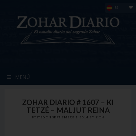
Skip
ES
to
content
MENÚ
ZOHAR DIARIO # 1607 – KI
TETZÉ – MALJUT REINA
POSTED ON
SEPTIEMBRE 1, 2014
BY
ZION