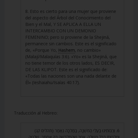
8. Esto es cierto para una mujer que proviene
del aspecto del Árbol del Conocimiento del
Bien y el Mal, Y SE APLICA A ELLA UN
INTERCAMBIO CON UN DEMONIO
FEMENINO; pero si proviene de la Shejiná,
permanece sin cambios. Este es el significado
de, «Porque Yo,
Hashem
, no cambio»
(Malají/Malaquías 3:6). «Yo» es la Shejiná, que
no tiene temor de los otros lados, ES DECIR,
DE LAS KLIPOT. Este es el significado de:
«Todas las naciones son una nada delante de
Él» (Ieshaiahu/Isaías 40:17).
Traducción al Hebreo:
6. וְרַבּוֹתֵינוּ בַּעֲלֵי הַמִּשְׁנָה, בַּמַּלְכָּה נֶאֱמַר (תהלים קג)
וּמַלְכוּתוֹ בַּכֹּל מָשָׁלָה. אַחַר שֶׁהִתְלַבְּשָׁה בָּהּ אֶסְתֵּר, שָׁלְטָה