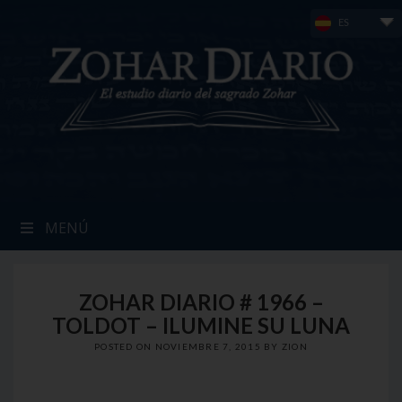
Skip
ES
to
content
MENÚ
ZOHAR DIARIO # 1966 –
TOLDOT – ILUMINE SU LUNA
POSTED ON
NOVIEMBRE 7, 2015
BY
ZION