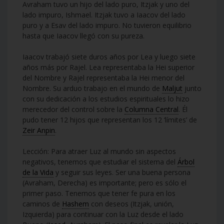
Avraham tuvo un hijo del lado puro, Itzjak y uno del
lado impuro, Ishmael. Itzjak tuvo a Iaacov del lado
puro y a Esav del lado impuro. No tuvieron equilibrio
hasta que Iaacov llegó con su pureza.
Iaacov trabajó siete duros años por Lea y luego siete
años más por Rajel. Lea representaba la Hei superior
del Nombre y Rajel representaba la Hei menor del
Nombre. Su arduo trabajo en el mundo de
Maljut
junto
con su dedicación a los estudios espirituales lo hizo
merecedor del control sobre la
Columna Central
. Él
pudo tener 12 hijos que representan los 12 ‘límites’ de
Zeir Anpin
.
Lección: Para atraer Luz al mundo sin aspectos
negativos, tenemos que estudiar el sistema del
Árbol
de la Vida
y seguir sus leyes. Ser una buena persona
(Avraham, Derecha) es importante; pero es sólo el
primer paso. Tenemos que tener fe pura en los
caminos de
Hashem
con deseos (Itzjak, unión,
Izquierda) para continuar con la Luz desde el lado