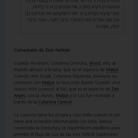
הָעֹמְדִים בְּבֵית ה’ בַּלֵּילוֹת. אֵלֶּה הֵם שֶׁעוֹמְדִים בַּחֲצוֹת הַלַּיְלָה
וּמִתְעוֹרְרִים לִקְרֹא בַּתּוֹרָה, אֵלּוּ עוֹמְדִים בְּבֵית ה’ בַּלֵּילוֹת,
שֶׁהֲרֵי אָז בָּא הַקָּדוֹשׁ בָּרוּךְ הוּא לְהִשְׁתַּעֲשֵׁעַ עִם הַצַּדִּיקִים בְּגַן
עֵדֶן. וְאָנוּ עוֹמְדִים כָּאן לְהִתְעוֹרֵר בְּדִבְרֵי תוֹרָה, נֹאמַר בְּדִבְרֵי
יִצְחָק, שֶׁאָנוּ בּוֹ.
Comentario de Zion Nefesh:
Cuando Avraham, Columna Derecha,
Jesed
, vino al
mundo abrazó a la luna, que es el aspecto de
Maljut
.
Cuando vino Itzjak, Columna Izquierda, Guevurá, su
conexión con
Maljut
se hizo más fuerte. Cuando vino
Iaacov éste conectó al Sol, que es el aspecto de
Zeir
Anpin
, con la «luna»,
Maljut
y la Luz fue revelada a
través de la
Columna Central
.
La Luna no tiene luz propia y solo brilla cuando el sol
tiene una conexión interrumpida con ésta. Iaacov
conectada la Derecha y la Izquierda en equilibrio para
permitir el flujo de Luz de las tres Sefirot Superiores.