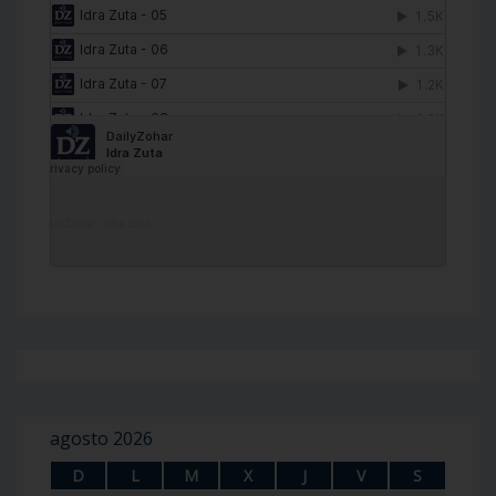
DailyZohar
·
Idra Zuta
agosto 2026
D
L
M
X
J
V
S