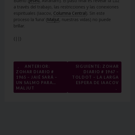
Bueno (
Jesed
, Avraham). El paso final es revelar la Luz
a través del trabajo, las restricciones y las conexiones
espirituales (Iaacov,
Columna Central
). Sin este
proceso la ‘luna’ (
Maljut
, nuestras vidas) no puede
brillar.
{||}
Navegación
←
ANTERIOR:
SIGUIENTE: ZOHAR
ZOHAR DIARIO #
DIARIO # 1967 –
de
1965 – JAIÉ SARÁ –
TOLDOT – LA LARGA
entradas
UN SALMO PARA…
ESPERA DE IAACOV
→
MALJUT