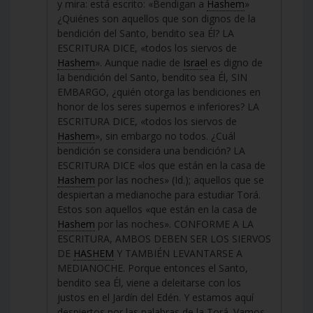
y mira: está escrito: «Bendigan a
Hashem
»
¿Quiénes son aquellos que son dignos de la
bendición del Santo, bendito sea Él? LA
ESCRITURA DICE, «todos los siervos de
Hashem
». Aunque nadie de
Israel
es digno de
la bendición del Santo, bendito sea Él, SIN
EMBARGO, ¿quién otorga las bendiciones en
honor de los seres supernos e inferiores? LA
ESCRITURA DICE, «todos los siervos de
Hashem
», sin embargo no todos. ¿Cuál
bendición se considera una bendición? LA
ESCRITURA DICE «los que están en la casa de
Hashem
por las noches» (Id.); aquellos que se
despiertan a medianoche para estudiar Torá.
Estos son aquellos «que están en la casa de
Hashem
por las noches». CONFORME A LA
ESCRITURA, AMBOS DEBEN SER LOS SIERVOS
DE
HASHEM
Y TAMBIÉN LEVANTARSE A
MEDIANOCHE. Porque entonces el Santo,
bendito sea Él, viene a deleitarse con los
justos en el Jardín del Edén. Y estamos aquí
despiertos por las palabras de la Torá. Vamos