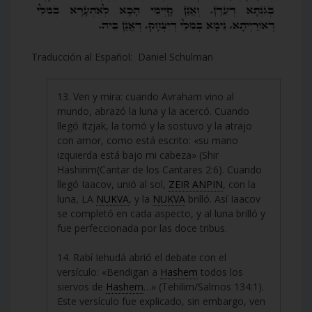
Traducción al Español: Daniel Schulman
13. Ven y mira: cuando Avraham vino al
mundo, abrazó la luna y la acercó. Cuando
llegó Itzjak, la tomó y la sostuvo y la atrajo
con amor, como está escrito: «su mano
izquierda está bajo mi cabeza» (Shir
Hashirim(Cantar de los Cantares 2:6). Cuando
llegó Iaacov, unió al sol,
ZEIR ANPIN
, con la
luna, LA
NUKVA
, y la
NUKVA
brilló. Así Iaacov
se completó en cada aspecto, y al luna brilló y
fue perfeccionada por las doce tribus.
14. Rabí Iehudá abrió el debate con el
versículo: «Bendigan a
Hashem
todos los
siervos de
Hashem
…» (Tehilim/Salmos 134:1).
Este versículo fue explicado, sin embargo, ven