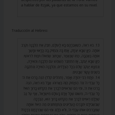
a hablar de Itzjak, ya que estamos en su nivel.
Traducción al Hebreo:
13. בֹּא רְאֵה, כְּשֶׁאַבְרָהָם בָּא לָעוֹלָם, חִבֵּק אֶת הַלְּבָנָה וְקֵרַב
אוֹתָהּ. כֵּיוָן שֶׁבָּא יִצְחָק, אָחַז בָּהּ וְהֶחֱזִיק בָּהּ כָּרָאוּי וּמָשַׁךְ
אוֹתָהּ בְּאַהֲבָה, כְּמוֹ שֶׁנֶּאֱמַר, שֶׁכָּתוּב שְׂמֹאלוֹ תַּחַת לְרֹאשִׁי.
כֵּיוָן שֶׁבָּא יַעֲקֹב, אָז הִתְחַבֵּר הַשֶּׁמֶשׁ עִם הַלְּבָנָה וְהֵאִירָה,
וְנִמְצָא יַעֲקֹב שָׁלֵם בְּכָל הַצְּדָדִים, וְהַלְּבָנָה הֵאִירָה וְנִתְקְנָה
בִּשְׁנֵים עָשָׂר שְׁבָטִים.
14. פָּתַח רַבִּי יְהוּדָה וְאָמַר, (תהלים קלד) הִנֵּה בָּרְכוּ אֶת ה’
כָּל עַבְדֵי ה’ וְגוֹ’. הַפָּסוּק הַזֶּה בֵּאֲרוּהוּ. אֲבָל בֹּא רְאֵה, הִנֵּה
בָּרְכוּ אֶת ה’, וּמִי הֵם שֶׁרְאוּיִים לְבָרֵךְ אֶת הַקָּדוֹשׁ בָּרוּךְ הוּא?
כָּל עַבְדֵי ה’, מִשּׁוּם שֶׁכָּל אָדָם בָּעוֹלָם מִיִּשְׂרָאֵל, אַף עַל גַּב
שֶׁכֻּלָּם רְאוּיִים לְבָרֵךְ אֶת הַקָּדוֹשׁ בָּרוּךְ הוּא, הַבְּרָכָה
שֶׁבִּשְׁבִילָם יִתְבָּרְכוּ הָעֶלְיוֹנִים וְהַתַּחְתּוֹנִים מַה הִיא? אוֹתָהּ
שֶׁמְּבָרְכִים אוֹתוֹ עַבְדֵי ה’, וְלֹא כֻלָּם. וּמִי הֵם שֶׁבִּרְכָתָם בְּרָכָה?