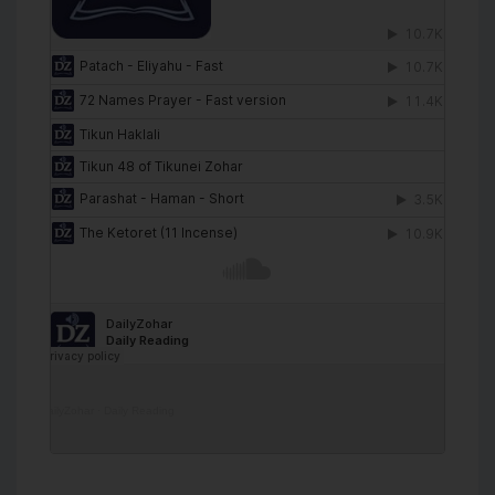
DailyZohar
·
Daily Reading