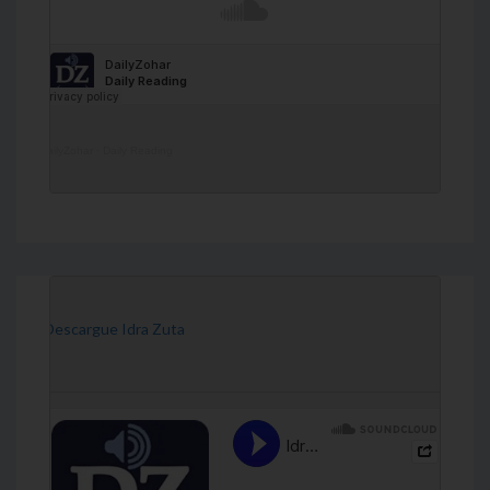
DailyZohar
·
Daily Reading
[Descargue Idra Zuta