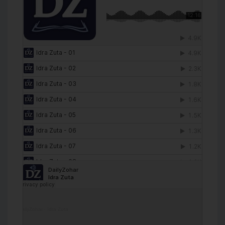
DailyZohar
·
Idra Zuta