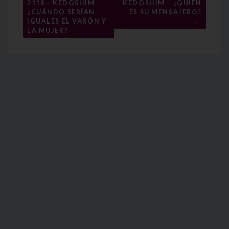
de
2118 – KEDOSHIM –
KEDOSHIM – ¿QUIÉN
entradas
¿CUÁNDO SERÍAN
ES SU MENSAJERO?
→
IGUALES EL VARÓN Y
LA MUJER?