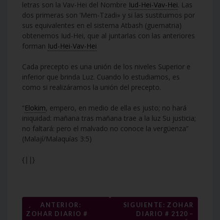
letras son la Vav-Hei del Nombre
Iud-Hei-Vav-Hei
. Las
dos primeras son ‘Mem-Tzadi» y si las sustituimos por
sus equivalentes en el sistema Atbash (guematria)
obtenemos Iud-Hei, que al juntarlas con las anteriores
forman
Iud-Hei-Vav-Hei
Cada precepto es una unión de los niveles Superior e
inferior que brinda Luz. Cuando lo estudiamos, es
como si realizáramos la unión del precepto.
“
Elokim
, empero, en medio de ella es justo; no hará
iniquidad: mañana tras mañana trae a la luz Su justicia;
no faltará: pero el malvado no conoce la vergüenza”
(Malají/Malaquías 3:5)
{||}
Navegación
←
ANTERIOR:
SIGUIENTE: ZOHAR
ZOHAR DIARIO #
DIARIO # 2120 –