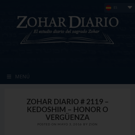
Skip
ES
to
content
MENÚ
ZOHAR DIARIO # 2119 –
KEDOSHIM – HONOR O
VERGÜENZA
POSTED ON
MAYO 3, 2016
BY
ZION