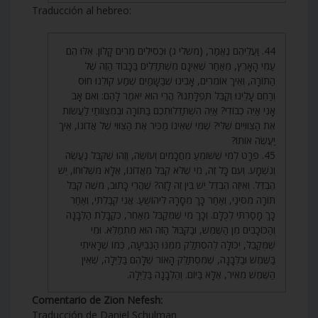
Traducción al hebreo:
44. וַעֲלֵיהֶם נֶאֱמַר, (משלי ג) וּכְסִילִים מֵרִים קָלוֹן. אֵלּוּ הֵם
עַמֵּי הָאָרֶץ, מֵאַחַר שֶׁאֵינָם מִשְׁתַּדְּלִים בַּכָּבוֹד הַזֶה שֶׁל
הַתּוֹרָה, וְאֵיךְ אוֹמְרִים, אָבִינוּ שֶׁבַּשָּׁמַיִם שְׁמַע קוֹלֵנוּ חוּס
וְרַחֵם עָלֵינוּ וְקַבֵּל תְּפִלָּתֵנוּ? הֲרֵי הוּא יֹאמַר לָהֶם: וְאִם אָב
אָנִי אַיֵּה כְבוֹדִי? אַיֵּה הִשְׁתַּדְּלוּתְכֶם בַּתּוֹרָה וּבְמִצְווֹתַי לַעֲשׂוֹת
אֶת הַצִּוּוּיִים שֶׁלִּי? שֶׁמִּי שֶׁאֵינוֹ מַכִּיר אֶת הַצִּוּוּי שֶׁל אֲדוֹנוֹ, אֵיךְ
יַעֲשֶׂה אוֹתוֹ?
45. פְּרָט לְמִי שֶׁשּׁוֹמֵעַ מֵחֲכָמִים וְעוֹשֶׂה, וְזֶהוּ שֶׁקִּבֵּל נַעֲשֶׂה
וְנִשְׁמָע. וְעִם כָּל זֶה, מִי שֶׁלֹּא קִבֵּל מֵאֲדוֹנוֹ, אֶלָּא מִשְּׁלוּחוֹ, יֵשׁ
הֶבְדֵּל. וְאֵיזֶה הֶבְדֵּל יֵשׁ בֵּין זֶה לָזֶה? שֶׁהֲרֵי כָּתוּב, מֹשֶׁה קִבֵּל
תּוֹרָה מִסִּינַי, וְאַחַר כָּךְ מְסָרָהּ לִיהוֹשֻׁעַ. אֲנִי קִבַּלְתִּי, וְאַחַר
כָּךְ מָסַרְתִּי לְכֻלָּם. וְכָךְ מִי שֶׁמְּקַבֵּל מֵאַחֵר, כְּקַבָּלַת הַלְּבָנָה
וְהַכּוֹכָבִים מִן הַשֶּׁמֶשׁ, וּבַקִּבּוּל הַזּה הוּא מִתְמַלֵּא. וּמִי
שֶׁמְּקַבֵּל, יְכוֹלָה לְהִסְתַּלֵּק מִמֶּנּוּ הַנְּבִיעָה, כְּמוֹ שֶׁרָאִיתִי
בַּשֶּׁמֶשׁ וּבַלְּבָנָה, שֶׁמִּסְתַּלֵּק הָאוֹר שֶׁלָּהֶם בַּלַּיְלָה, שֶׁאֵין
הַשֶּׁמֶשׁ מֵאִיר, אֶלָּא בַּיּוֹם. וְהַלְּבָנָה בַּלַּיְלָה.
Comentario de Zion Nefesh:
Traducción de Daniel Schulman