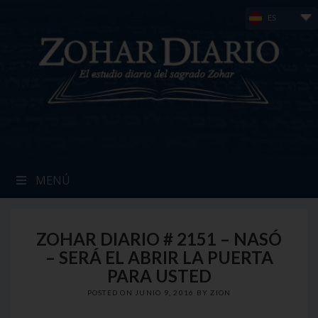
Skip
ES
to
content
MENÚ
ZOHAR DIARIO # 2151 – NASÓ
– SERÁ EL ABRIR LA PUERTA
PARA USTED
POSTED ON
JUNIO 9, 2016
BY
ZION