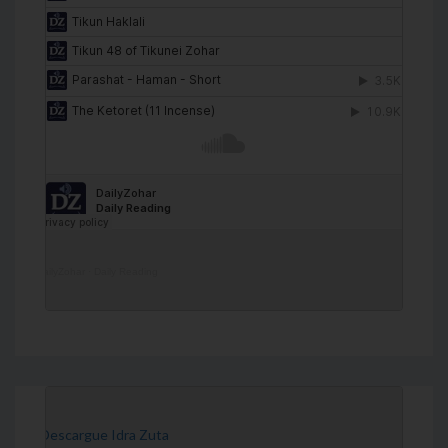
DailyZohar
·
Daily Reading
[Descargue Idra Zuta