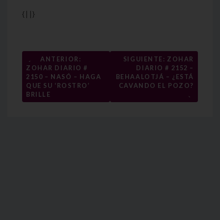
{||}
Navegación
←
ANTERIOR:
SIGUIENTE: ZOHAR
ZOHAR DIARIO #
DIARIO # 2152 –
de
2150 – NASÓ – HAGA
BEHAALOTJÁ – ¿ESTÁ
entradas
QUE SU ‘ROSTRO’
CAVANDO EL POZO?
→
BRILLE