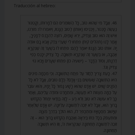
Traducción al hebreo:
46. אֲבָל מִי שֶׁהוּא טוֹב, כָּל הַשּׁוֹמְרִים הֵם לְמָרוּתוֹ, וְקָטֵגוֹר
נַעֲשֶׂה סָנֵגוֹר, וְיַכְנִיסוּ (אוֹתוֹ) לַטּוֹב הַגָּנוּז, וְיֹאמְרוּ לוֹ: מוֹרֵנוּ,
אִישׁ זֶה הוּא טוֹב וְצַדִּיק, יְרֵא שָׁמַיִם, רוֹצֶה לְהִכָּנֵס לְפָנֶיךָ,
אָמַר לָנוּ (תהלים קיח) פִּתְחוּ לִי שַׁעֲרֵי צֶדֶק אָבֹא בָם אוֹדֶה
יָהּ. אוֹתוֹ טוֹב הַגָּנוּז יֹאמַר לָהֶם: פִּתְחוּ לוֹ בְּשַׁעַר זֶה שֶׁנִּקְרָא
אַהֲבָה, אוֹ בְּשַׁעַר זֶה שֶׁנִּקְרָא תְּשׁוּבָה. כָּל צַדִּיק יִכָּנֵס כְּפִי
דַרְגָּתוֹ, וְסוֹד הַדָּבָר – (ישעיה כו) פִּתְחוּ שְׁעָרִים וְיָבֹא גוֹי
צַדִּיק וְגוֹ’.
47. כָּעֵת צָרִיךְ לַחֲזֹר עַל פֶּתַח הַתְּשׁוּבָה. וְכִי מִכַּמָּה מִינִים
הִיא הַתְּשׁוּבָה שֶׁעוֹשִׂים בְּנֵי אָדָם? כֻּלָּם טוֹבִים, אֲבָל לֹא כָּל
הַפָּנִים שָׁוִים. יֵשׁ אָדָם שֶׁהוּא רָשָׁע גָּמוּר כָּל יָמָיו, וְהוּא עוֹבֵר
עַל כַּמָּה מִצְווֹת לֹא תַעֲשֶׂה, וּמִתְחָרֵט וּמוֹדֶה עֲלֵיהֶם, וְאַחַר
כָּךְ לֹא עוֹשֶׂה לֹא טוֹב וְלֹא רַע – לָזֶה בְּוַדַּאי יִמְחֹל הַקָּדוֹשׁ
בָּרוּךְ הוּא, אֲבָל לֹא יִזְכֶּה לִתְשׁוּבָה עֶלְיוֹנָה. יֵשׁ אָדָם שֶׁלְּאַחַר
שֶׁיָּשׁוּב מֵחֲטָאָיו וּמִתְכַּפֵּר לוֹ, הוּא הוֹלֵךְ בְּדֶרֶךְ מִצְוָה
וּמִתְעַסֵּק בְּכָל כֹּחוֹ בְּיִרְאָה וְאַהֲבַת הַקָּדוֹשׁ בָּרוּךְ הוּא – זֶה
זוֹכֶה לִתְשׁוּבָה תַחְתּוֹנָה שֶׁנִּקְרֵאת ה’, וְזוֹ הִיא תְּשׁוּבָה
תַחְתּוֹנָה.