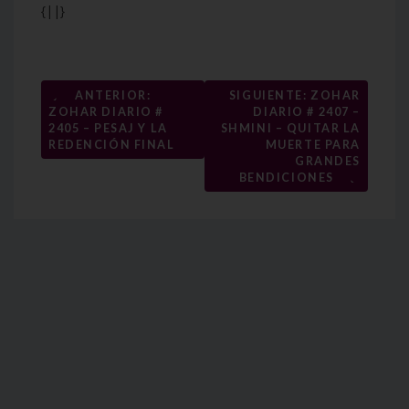
{||}
Navegación
←
ANTERIOR:
SIGUIENTE: ZOHAR
ZOHAR DIARIO #
DIARIO # 2407 –
de
2405 – PESAJ Y LA
SHMINI – QUITAR LA
entradas
REDENCIÓN FINAL
MUERTE PARA
GRANDES
→
BENDICIONES