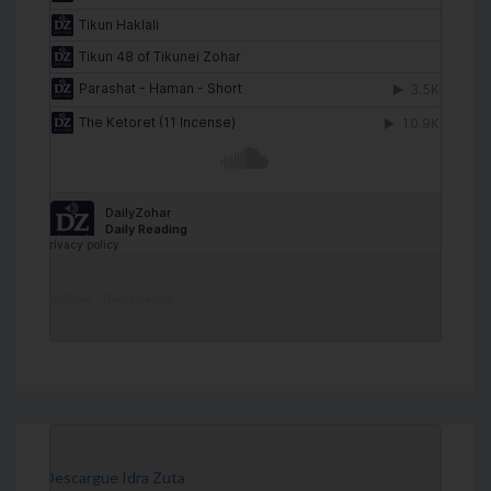
DailyZohar
·
Daily Reading
[Descargue Idra Zuta