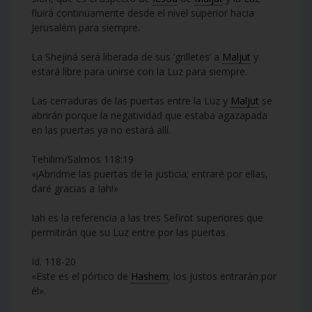
fluirá continuamente desde el nivel superior hacia
Jerusalém para siempre.
La Shejiná será liberada de sus ‘grilletes’ a
Maljut
y
estará libre para unirse con la Luz para siempre.
Las cerraduras de las puertas entre la Luz y
Maljut
se
abrirán porque la negatividad que estaba agazapada
en las puertas ya no estará allí.
Tehilim/Salmos 118:19
«¡Abridme las puertas de la justicia; entraré por ellas,
daré gracias a Iah!»
Iah es la referencia a las tres Sefirot superiores que
permitirán que su Luz entre por las puertas.
Id. 118-20
«Este es el pórtico de
Hashem
; los justos entrarán por
él».