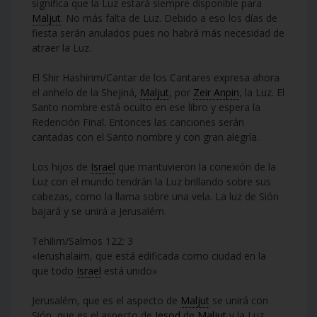
significa que la Luz estará siempre disponible para
Maljut
. No más falta de Luz. Debido a eso los días de
fiesta serán anulados pues no habrá más necesidad de
atraer la Luz.
El Shir Hashirim/Cantar de los Cantares expresa ahora
el anhelo de la Shejiná,
Maljut
, por
Zeir Anpin
, la Luz. El
Santo nombre está oculto en ese libro y espera la
Redención Final. Entonces las canciones serán
cantadas con el Santo nombre y con gran alegría.
Los hijos de
Israel
que mantuvieron la conexión de la
Luz con el mundo tendrán la Luz brillando sobre sus
cabezas, como la llama sobre una vela. La luz de Sión
bajará y se unirá a Jerusalém.
Tehilim/Salmos 122: 3
«Ierushalaim, que está edificada como ciudad en la
que todo
Israel
está unido»
Jerusalém, que es el aspecto de
Maljut
se unirá con
Sión, que es el aspecto de
Iesod
de
Maljut
y la Luz