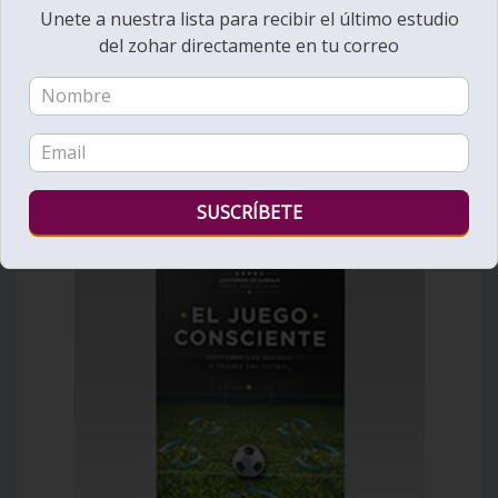
Unete a nuestra lista para recibir el último estudio
del zohar directamente en tu correo