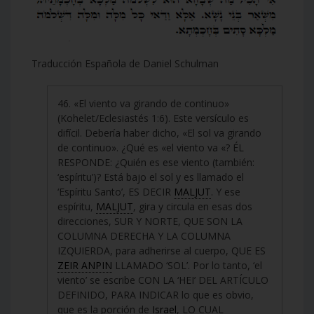
Traducción Española de Daniel Schulman
46. «El viento va girando de continuo»
(Kohelet/Eclesiastés 1:6). Este versículo es
difícil. Debería haber dicho, «El sol va girando
de continuo». ¿Qué es «el viento va «? ÉL
RESPONDE: ¿Quién es ese viento (también:
‘espíritu’)? Está bajo el sol y es llamado el
‘Espíritu Santo’, ES DECIR
MALJUT
. Y ese
espíritu,
MALJUT
, gira y circula en esas dos
direcciones, SUR Y NORTE, QUE SON LA
COLUMNA DERECHA Y LA COLUMNA
IZQUIERDA, para adherirse al cuerpo, QUE ES
ZEIR ANPIN
LLAMADO ‘SOL’. Por lo tanto, ‘el
viento’ se escribe CON LA ‘HEI’ DEL ARTÍCULO
DEFINIDO, PARA INDICAR lo que es obvio,
que es la porción de
Israel
, LO CUAL