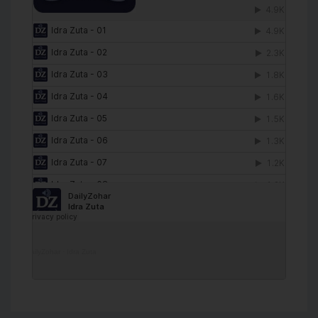
DailyZohar
·
Idra Zuta