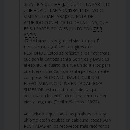
SIGNIFICA QUE
MALJUT
,QUE ES LA PARTE DE
ZEIR ANPIN
LLAMADA ‘
ISRAEL
’. DE MODO
SIMILAR,
ISRAEL
ABAJO CUENTA DE
ACUERDO CON EL CICLO DE LA LUNA, QUE
ES SU PARTE, SÓLO ES JUNTO CON
ZEIR
ANPIN
.
47. «Y torna a sus giros el viento» (Id.). ÉL
PREGUNTA: ¿Qué son ‘sus giros’? ÉL
RESPONDE: Estos se refieren a los Patriarcas,
que son la Carroza santa. Son tres y David es
el espíritu, el cuarto que fue unido a ellos para
que fueran una Carroza santa perfectamente
completa. ACERCA DE DAVID, QUIEN SE
ELEVÓ PARA INCLUIRSE EN LA CARROZA
SUPERIOR, está escrito: «La piedra que
desecharon los edificadores ha venido a ser
piedra angular» (Tehilim/Salmos 118:22).
48. Debido a que todas las palabras del Rey
Shlomó están ocultas en sabiduría, todas SON
RECITADAS en los recovecos más recónditos