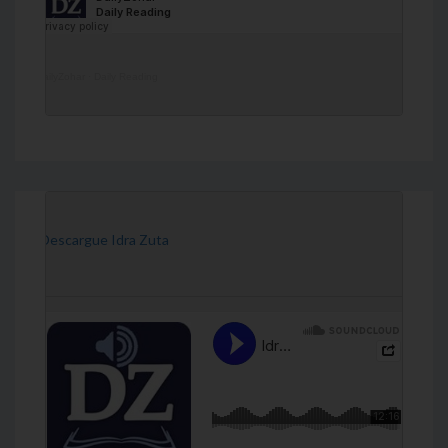
DailyZohar
·
Daily Reading
[Descargue Idra Zuta