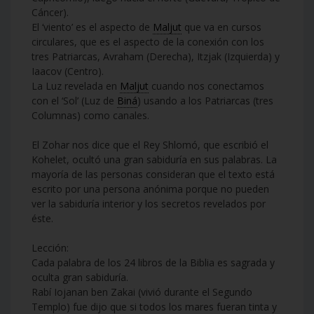
Cáncer).
El ‘viento’ es el aspecto de
Maljut
que va en cursos
circulares, que es el aspecto de la conexión con los
tres Patriarcas, Avraham (Derecha), Itzjak (Izquierda) y
Iaacov (Centro).
La Luz revelada en
Maljut
cuando nos conectamos
con el ‘Sol’ (Luz de
Biná
) usando a los Patriarcas (tres
Columnas) como canales.
El Zohar nos dice que el Rey Shlomó, que escribió el
Kohelet, ocultó una gran sabiduría en sus palabras. La
mayoría de las personas consideran que el texto está
escrito por una persona anónima porque no pueden
ver la sabiduría interior y los secretos revelados por
éste.
Lección:
Cada palabra de los 24 libros de la Biblia es sagrada y
oculta gran sabiduría.
Rabí Iojanan ben Zakai (vivió durante el Segundo
Templo) fue dijo que si todos los mares fueran tinta y