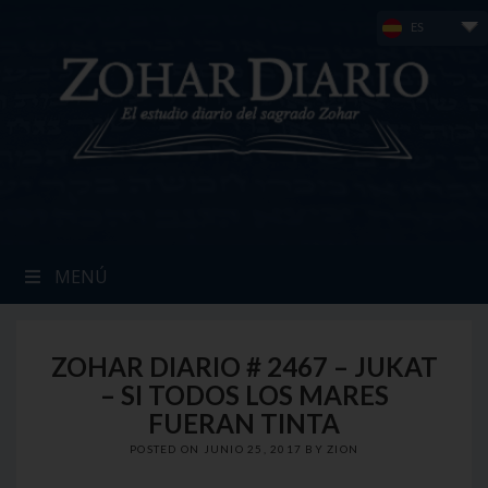
Skip
ES
to
content
MENÚ
ZOHAR DIARIO # 2467 – JUKAT
– SI TODOS LOS MARES
FUERAN TINTA
POSTED ON
JUNIO 25, 2017
BY
ZION