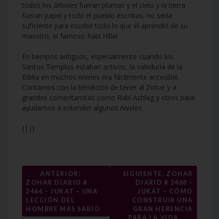
todos los árboles fueran plumas y el cielo y la tierra
fueran papel y todo el pueblo escribas, no sería
suficiente para escribir todo lo que él aprendió de su
maestro, el famoso Rabí Hillel.
En tiempos antiguos, especialmente cuando los
Santos Templos estaban activos, la sabiduría de la
Biblia en muchos niveles era fácilmente accesible.
Contamos con la bendición de tener al Zohar y a
grandes comentaristas como Rabí Ashlag y otros para
ayudarnos a entender algunos niveles.
{||}
Navegación
←
ANTERIOR:
SIGUIENTE: ZOHAR
ZOHAR DIARIO #
DIARIO # 2468 –
de
2466 – JUKAT – UNA
JUKAT – CÓMO
entradas
LECCIÓN DEL
CONSTRUIR UNA
HOMBRE MÁS SABIO
GRAN HERENCIA
→
PARA LA VIDA