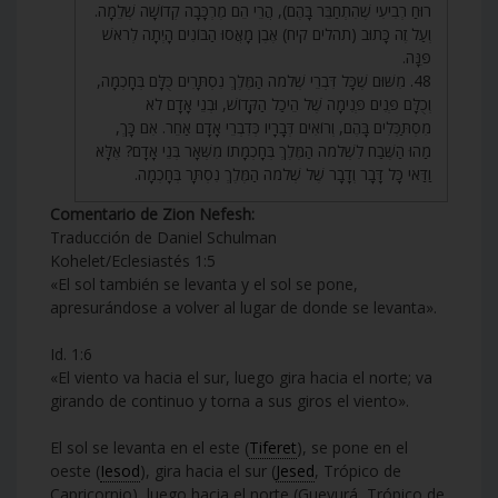
רוּחַ רְבִיעִי שֶׁהִתְחַבֵּר בָּהֶם), הֲרֵי הֵם מֶרְכָּבָה קְדוֹשָׁה שְׁלֵמָה.
וְעַל זֶה כָּתוּב (תהלים קיח) אֶבֶן מָאֲסוּ הַבּוֹנִים הָיְתָה לְרֹאשׁ
פִּנָּה.
48. מִשּׁוּם שֶׁכָּל דִּבְרֵי שְׁלֹמֹה הַמֶּלֶךְ נִסְתָּרִים כֻּלָּם בְּחָכְמָה,
וְכֻלָּם פְּנִים פְּנִימָה שֶׁל הֵיכַל הַקָּדוֹשׁ, וּבְנֵי אָדָם לֹא
מִסְתַּכְּלִים בָּהֶם, וְרוֹאִים דְּבָרָיו כְּדִבְרֵי אָדָם אַחֵר. אִם כָּךְ,
מַהוּ הַשֶּׁבַח לִשְׁלֹמֹה הַמֶּלֶךְ בְּחָכְמָתוֹ מִשְּׁאָר בְּנֵי אָדָם? אֶלָּא
וַדַּאי כָּל דָּבָר וְדָבָר שֶׁל שְׁלֹמֹה הַמֶּלֶךְ נִסְתָּר בְּחָכְמָה.
Comentario de Zion Nefesh:
Traducción de Daniel Schulman
Kohelet/Eclesiastés 1:5
«El sol también se levanta y el sol se pone,
apresurándose a volver al lugar de donde se levanta».
Id. 1:6
«El viento va hacia el sur, luego gira hacia el norte; va
girando de continuo y torna a sus giros el viento».
El sol se levanta en el este (
Tiferet
), se pone en el
oeste (
Iesod
), gira hacia el sur (
Jesed
, Trópico de
Capricornio), luego hacia el norte (Guevurá, Trópico de