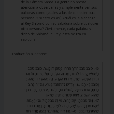
de la Cámara Santa. La gente no presta
atención a observarlas y simplemente ven sus
palabras como iguales a las de cualquier otra
persona. Y si esto es así, ¿cuál es la alabanza
al Rey Shlomó con su sabiduría sobre cualquier
otra persona? Ciertamente, cada palabra y
dicho de Shlomó, el Rey, está oculta en
sabiduría.
Traducción al hebreo:
46. סוֹבֵב סֹבֵב הוֹלֵךְ הָרוּחַ. פָּסוּק זֶה קָשֶׁה. סוֹבֵב סוֹבֵב
הַשֶּׁמֶשׁ הָיָה לוֹ לִכְתֹּב, מַה זֶּה הוֹלֵךְ הָרוּחַ? מִי רוּחַ זוֹ? זֶהוּ
תַּחַת הַשֶּׁמֶשׁ, שֶׁנִּקְרָא רוּחַ הַקֹּדֶשׁ. וְזֶה (הוּא) רוּחַ שֶׁהוֹלֵךְ
וְסוֹבֵב לְאוֹתָם שְׁנֵי צְדָדִים לְהִתְחַבֵּר בְּגוּף, וְעַל זֶה כָּתוּב
הָרוּחַ, אוֹתוֹ שֶׁנּוֹדָע הַשֶּׁמֶשׁ סְתָם, שֶׁנּוֹדָע (לְהִתְחַבֵּר בְּגוּף
שֶׁהוּא הַשֶּׁמֶשׁ, אוֹתוֹ שֶׁנּוֹדָע) חֵלֶק יִשְׂרָאֵל.
47. וְעַל סְבִיבֹתָיו שָׁב הָרוּחַ. מִי זֶה סְבִיבֹתָיו? אֵלּוּ הָאָבוֹת,
שֶׁהֵם מֶרְכָּבָה קְדוֹשָׁה, וְהֵם שְׁלֹשָׁה, וְדָוִד וְאַרְבָּעָה רוּחוֹת
שֶׁהִתְחַבְּרוּ בָהֶם (ס»י וְזֶהוּ רוּחַ שֶׁהִתְחַבֵּר בָּהֶם) (וְדָוִד הוּא