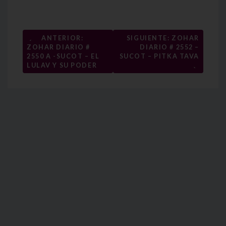
Navegación
←
ANTERIOR:
SIGUIENTE: ZOHAR
ZOHAR DIARIO #
DIARIO # 2552 –
de
2550 A -SUCOT – EL
SUCOT – PITKA TAVA
→
entradas
LULAV Y SU PODER