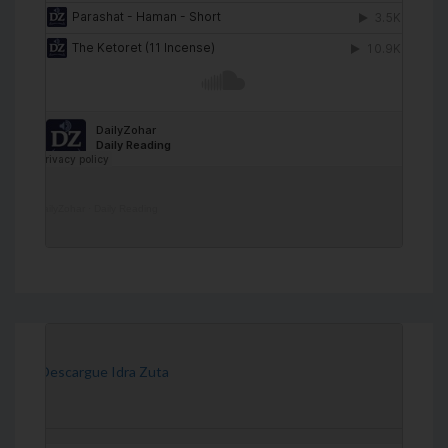
DailyZohar
·
Daily Reading
[Descargue Idra Zuta