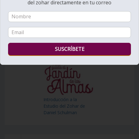
del zohar directamente en tu correo
Introducción a la
Estudio del Zohar de
Daniel Schulman