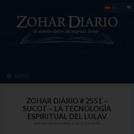
Skip
ES
to
content
MENÚ
ZOHAR DIARIO # 2551 –
SUCOT – LA TECNOLOGÍA
ESPIRITUAL DEL LULAV
POSTED ON
OCTUBRE 3, 2017
BY
ZION