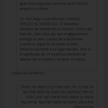
gran trono baje para sentarse en el TRONO
pequeño e inferior.
52. Pero llego a una decisión CUANDO
EXPLICO EL VERSÍCULO: «Y levantóse
Avraham de delante de su muerto». Como dijo
Rabí Bo, Rabí Zrika dijo que el
alma
primero
protege al santo cuerpo del cual provino
cuando es digna de ascender al Edén.
Entonces asciende a su lugar elevado. Este es
el significado de: «Y levantóse Avraham de
delante de su muerto», es decir, el cuerpo.
Traducción al hebreo:
50. אָמַר רַבִּי יוֹסֵי, עֶצֶם הַקּוּלִית [יָרֵךְ] הַקָּשֶׁה הַזֶּה, כְּשֶׁהוֹלֵךְ
בִּסְרִיחוּת לְכָאן וּלְכָאן, הוֹלֵךְ וּמְבַקֵּר אֶת מְקוֹמוֹ שְׁנֵים עָשָׂר
חֳדָשִׁים. כָּךְ הַנְּשָׁמָה הַהִיא שֶׁרְאוּיָה לְקַבֵּל עֹנֶשׁ, הוֹלֶכֶת
בַּחוּץ בָּעוֹלָם, וּפוֹקֶדֶת אֶת מְקוֹמָהּ שְׁנֵים עָשָׂר חֳדָשִׁים בְּבָתֵּי
הַקְּבָרוֹת וּבָעוֹלָם.