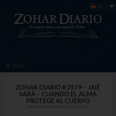
Skip
ES
to
content
MENÚ
ZOHAR DIARIO # 2579 – JAIÉ
SARÁ – CUANDO EL ALMA
PROTEGE AL CUERPO
POSTED ON
NOVIEMBRE 7, 2017
BY
ZION