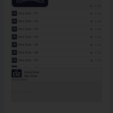
DailyZohar
·
Idra Zuta