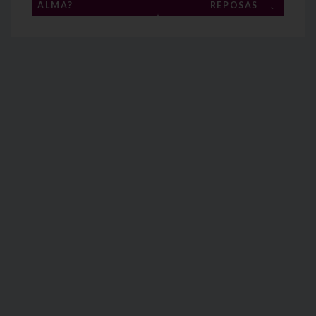
entradas
→
ALMA?
REPOSAS