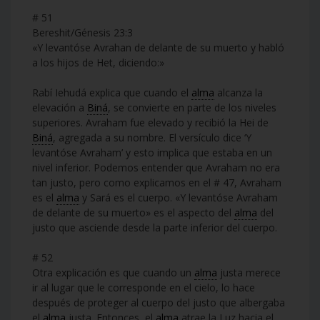
# 51
Bereshit/Génesis 23:3
«Y levantóse Avrahan de delante de su muerto y habló
a los hijos de Het, diciendo:»
Rabí Iehudá explica que cuando el
alma
alcanza la
elevación a
Biná
, se convierte en parte de los niveles
superiores. Avraham fue elevado y recibió la Hei de
Biná
, agregada a su nombre. El versículo dice ‘Y
levantóse Avraham’ y esto implica que estaba en un
nivel inferior. Podemos entender que Avraham no era
tan justo, pero como explicamos en el # 47, Avraham
es el
alma
y Sará es el cuerpo. «Y levantóse Avraham
de delante de su muerto» es el aspecto del
alma
del
justo que asciende desde la parte inferior del cuerpo.
# 52
Otra explicación es que cuando un
alma
justa merece
ir al lugar que le corresponde en el cielo, lo hace
después de proteger al cuerpo del justo que albergaba
el
alma
justa. Entonces, el
alma
atrae la Luz hacia el