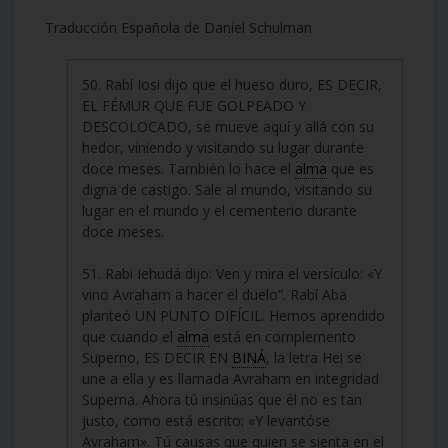
Traducción Española de Daniel Schulman
50. Rabí Iosi dijo que el hueso duro, ES DECIR,
EL FÉMUR QUE FUE GOLPEADO Y
DESCOLOCADO, se mueve aquí y allá con su
hedor, viniendo y visitando su lugar durante
doce meses. También lo hace el
alma
que es
digna de castigo. Sale al mundo, visitando su
lugar en el mundo y el cementerio durante
doce meses.
51. Rabi Iehudá dijo: Ven y mira el versículo: «Y
vino Avraham a hacer el duelo”. Rabí Aba
planteó UN PUNTO DIFÍCIL. Hemos aprendido
que cuando el
alma
está en complemento
Superno, ES DECIR EN
BINÁ
, la letra Hei se
une a ella y es llamada Avraham en integridad
Superna. Ahora tú insinúas que él no es tan
justo, como está escrito: «Y levantóse
Avraham». Tú causas que quien se sienta en el