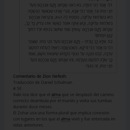
51. אָמַר רַבִּי יְהוּדָה, בֹּא רְאֵה שֶׁכָּתוּב וַיָּקָם אַבְרָהָם מֵעַל
פְּנֵי מֵתוֹ וגו’. אָמַר רַבִּי אַבָּא, וַהֲרֵי שָׁנִינוּ שֶׁכַּאֲשֶׁר הַנְּשָׁמָה
הִיא בִּשְׁלֵמוּת עֶלְיוֹנָה, נוֹסֶפֶת לָהּ הֵ»א, וְנִקְרֵאת אַבְרָהָם
בִּשְׁלֵמוּת עֶלְיוֹנָה, וְכָאן אַתָּה אוֹמֵר כַּאֲשֶׁר אֵינוֹ צַדִּיק כָּל כָּךְ,
שֶׁכָּתוּב וַיָּקָם אַבְרָהָם. עָשִׂיתָ שֶׁמִּי שֶׁיּוֹשֵׁב בְּכִסֵּא יוֹרֵד לְתוֹךְ
קָטָן תַּחְתּוֹן?
52. אֶלָּא כָּךְ גָּזַרְתִּי – וַיָּקָם אַבְרָהָם מֵעַל פְּנֵי מֵתוֹ. שֶׁאָמַר
רַבִּי בּוֹ אָמַר רַבִּי זְרִיקָא, כְּשֶׁהַנְּשָׁמָה רְאוּיָה לַעֲלוֹת לִמְקוֹם
עִדְנָהּ, קֹדֶם מְגִנָּה עַל הַגּוּף הַקָּדוֹשׁ שֶׁיּוֹצֵאת מִשָּׁם, וְאַחַר
כָּךְ עוֹלָהּ לִמְקוֹם מַעֲלָתָהּ. זֶהוּ שֶׁכָּתוּב וַיָּקָם אַבְרָהָם מֵעַל
פְּנֵי מֵתוֹ, זֶה הַגּוּף.
Comentario de Zion Nefesh:
Traducción de Daniel Schulman
# 50
Rabí Iosi dice que el
alma
que se desplazó del camino
correcto deambula por el mundo y visita sus tumbas
durante doce meses.
El Zohar usa una forma plural que implica conexión
con lugares en los que el
alma
vivió y fue enterrada en
vidas anteriores.