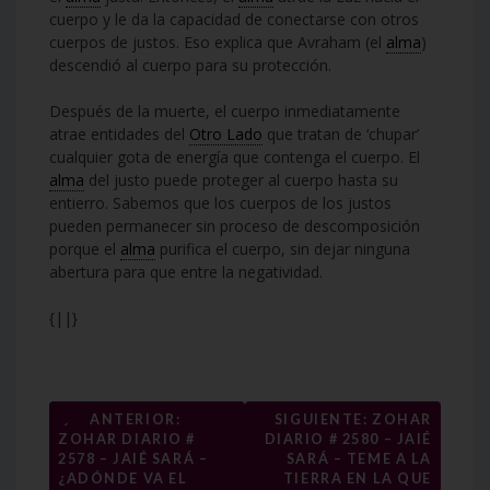
cuerpo y le da la capacidad de conectarse con otros
cuerpos de justos. Eso explica que Avraham (el
alma
)
descendió al cuerpo para su protección.
Después de la muerte, el cuerpo inmediatamente
atrae entidades del
Otro Lado
que tratan de ‘chupar’
cualquier gota de energía que contenga el cuerpo. El
alma
del justo puede proteger al cuerpo hasta su
entierro. Sabemos que los cuerpos de los justos
pueden permanecer sin proceso de descomposición
porque el
alma
purifica el cuerpo, sin dejar ninguna
abertura para que entre la negatividad.
{||}
Navegación
←
ANTERIOR:
SIGUIENTE: ZOHAR
ZOHAR DIARIO #
DIARIO # 2580 – JAIÉ
de
2578 – JAIÉ SARÁ –
SARÁ – TEME A LA
¿ADÓNDE VA EL
TIERRA EN LA QUE