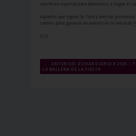
una fiesta especial para alentarnos a seguir el c
Aquellos que siguen la Torá y leen las promesas 
camino para ganarse un asiento en la mesa de
{||}
Navegación
←
ANTERIOR: ZOHAR DIARIO # 2585 – 
LA BALLENA DE LA FIESTA
de
entradas