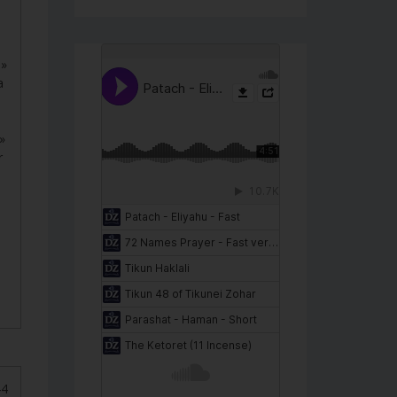
d»
a
»
r