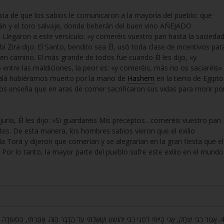
ia de que los sabios le comunicaron a la mayoría del pueblo: que
tán y el toro salvaje, donde beberán del buen vino AÑEJADO
 Llegaron a este versículo: «y comeréis vuestro pan hasta la sacieda
Rabí Zira dijo: El Santo, bendito sea Él, usó toda clase de incentivos par
en camino. El más grande de todos fue cuando Él les dijo, «y
 entre las maldiciones, la peor es: «y comeréis, más no os saciaréis»
«Ojalá hubiéramos muerto por la mano de
Hashem
en la tierra de Egipto
nos enseña que en aras de comer sacrificaron sus vidas para morir po
juria, Él les dijo: «Si guardareis Mis preceptos…comeréis vuestro pan
es. De esta manera, los hombres sabios vieron que el exilio
la Torá y dijeron que comerían y se alegrarían en la gran fiesta que el
. Por lo tanto, la mayor parte del pueblo sufre este exilio en el mundo
אָמַר רַבִּי יִצְחָק, אֲנִי הָיִיתִי לִפְנֵי רַבִּי יְהוֹשֻׁעַ וְשָׁאַלְתִּי עַל הַדָּבָר הַזֶּה. אָמַרְתִּי, הַסְּעוּדָה 