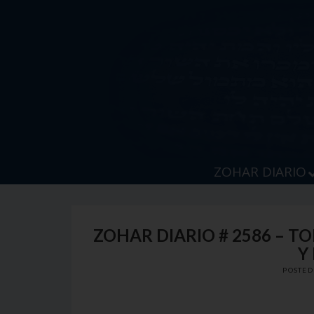
Skip
to
content
ZOHAR DIARIO
ZOHAR DIARIO # 2586 – T
Y
POSTE