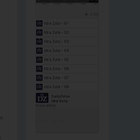
án
DailyZohar
·
Idra Zuta
s