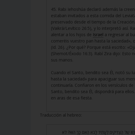
45. Rabi Iehoshúa declaró además la creenc
estaban invitados a esta comida del Levia
preservado desde el tiempo de la Creación.
(Vaikrá/Levítico 26:5), y lo interpretó así. 
alentar a los hijos de
Israel
a regresar al bu
comeréis vuestro pan hasta la saciedad», o
(Id. 26). ¿Por qué? Porque está escrito: 
(Shemot/Éxodo 16:3). Rabí Zira dijo: Esto 
sus manos.
Cuando el Santo, bendito sea Él, notó su lu
hasta la saciedad» para apaciguar sus ment
continuaría. Confiaron en los versículos de 
Santo, bendito sea Él, dispondrá para ellos
en aras de esa fiesta.
Traducción al hebreo:
44. הַזּוֹ שֶׁל הַצַּדִּיקִים לֶעָתִיד לָבֹא הַאִם כָּךְ הוּא? לֹא