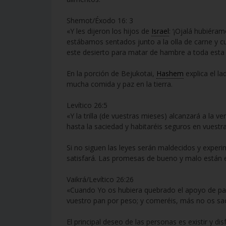
Shemot/Éxodo 16: 3
«Y les dijeron los hijos de
Israel
: ‘¡Ojalá hubiér
estábamos sentados junto a la olla de carne y 
este desierto para matar de hambre a toda esta
En la porción de Bejukotai,
Hashem
explica el la
mucha comida y paz en la tierra.
Levítico 26:5
«Y la trilla (de vuestras mieses) alcanzará a la 
hasta la saciedad y habitaréis seguros en vuestra 
Si no siguen las leyes serán maldecidos y exper
satisfará. Las promesas de bueno y malo están 
Vaikrá/Levítico 26:26
«Cuando Yo os hubiera quebrado el apoyo de pan
vuestro pan por peso; y comeréis, más no os sac
El principal deseo de las personas es existir y di