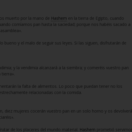
amos muerto por la mano de
Hashem
en la tierra de Egipto, cuando
cuando comíamos pan hasta la saciedad; porque nos habéis sacado a
 asamblea».
do bueno y el malo de seguir sus leyes. Si las siguen, disfrutarán de
vendimia; y la vendimia alcanzará a la siembra; y comeréis vuestro pan
tierra».
imentarán la falta de alimentos. Lo poco que puedan tener no los
estrechamente relacionadas con la comida.
, diez mujeres cocerán vuestro pan en un solo horno y os devolver
iaréis».
sfrutar de los placeres del mundo material.
Hashem
prometió servirno