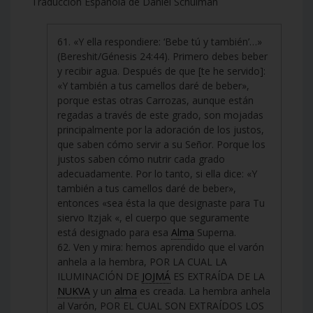
Traducción Española de Daniel Schulman
61. «Y ella respondiere: ‘Bebe tú y también’…»
(Bereshit/Génesis 24:44). Primero debes beber
y recibir agua. Después de que [te he servido]:
«Y también a tus camellos daré de beber»,
porque estas otras Carrozas, aunque están
regadas a través de este grado, son mojadas
principalmente por la adoración de los justos,
que saben cómo servir a su Señor. Porque los
justos saben cómo nutrir cada grado
adecuadamente. Por lo tanto, si ella dice: «Y
también a tus camellos daré de beber»,
entonces «sea ésta la que designaste para Tu
siervo Itzjak «, el cuerpo que seguramente
está designado para esa
Alma
Superna.
62. Ven y mira: hemos aprendido que el varón
anhela a la hembra, POR LA CUAL LA
ILUMINACIÓN DE
JOJMÁ
ES EXTRAÍDA DE LA
NUKVA
y un
alma
es creada. La hembra anhela
al Varón, POR EL CUAL SON EXTRAÍDOS LOS