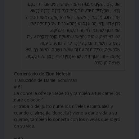
הַזּוֹ, כֻּלָּם נִשְׁקִים מֵעֲבוֹדַת הַצַּדִּיקִים שֶׁיּוֹדְעִים עֲבוֹדַת רִבּוֹנָם
כָּרָאוּי, שֶׁהַצַּדִּיקִים יוֹדְעִים לְסַפֵּק לְכָל דַּרְגָּה וְדַרְגָּה כָּרָאוּי.
וְעַל זֶה וְגַם (לִ)גְמַלֶּיךָ אַשְׁקֶה. וַדַּאי הִיא הָאִשָּׁה אֲשֶׁר הֹכִיחַ ה’
לְבֶן אֲדֹנִי. וַדַּאי הַהִיא [ס»א בַּהִתְעוֹרְרוּת שֶׁל הַתְּפִלָּה שֶׁלִּי]
הוּא הַגּוּף שֶׁהִזְדַּמֵּן לְאוֹתָהּ הַנְּשָׁמָה הָעֶלְיוֹנָה.
62. בֹּא רְאֵה, שֶׁהִנֵּה נִתְבָּאֵר שֶׁתְּשׁוּקַת הַזָּכָר לַנְּקֵבָה עוֹשָׂה
נְשָׁמָה, וּתְשׁוּקַת הַנְּקֵבָה לַזָּכָר עוֹלֶה וּמִתְעָרֵב עִמָּהּ
שֶׁלְּמַעְלָה, וְנִכְלָלִים זֶה עִם זֶה וְעוֹשֶׂה נְשָׁמָה. וּמִשּׁוּם כָּךְ, הִיא
הָאִשָּׁה – זֶהוּ הַגּוּף וַדַּאי, שֶׁהוּא זָמִין לְאוֹתוֹ רָצוֹן שֶׁל הַנְּשָׁמָה
שֶׁיָּצְאָה מִן הַזָּכָר.
Comentario de Zion Nefesh:
Traducción de Daniel Schulman
# 61
La doncella ofrece ‘Bebe tú y también a tus camellos
daré de beber’.
El trabajo del Justo nutre los niveles espirituales y
cuando el
alma
(la ‘doncella’) viene a darle vida a su
cuerpo, también lo conecta con los niveles que logró
en su vida.
# 62