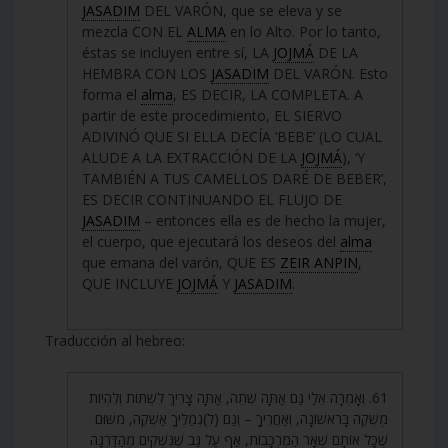
JASADIM
DEL VARÓN, que se eleva y se
mezcla CON EL
ALMA
en lo Alto. Por lo tanto,
éstas se incluyen entre sí, LA
JOJMÁ
DE LA
HEMBRA CON LOS
JASADIM
DEL VARÓN. Esto
forma el
alma
, ES DECIR, LA COMPLETA. A
partir de este procedimiento, EL SIERVO
ADIVINÓ QUE SI ELLA DECÍA ‘BEBE’ (LO CUAL
ALUDE A LA EXTRACCIÓN DE LA
JOJMÁ
), ‘Y
TAMBIÉN A TUS CAMELLOS DARÉ DE BEBER’,
ES DECIR CONTINUANDO EL FLUJO DE
JASADIM
– entonces ella es de hecho la mujer,
el cuerpo, que ejecutará los deseos del
alma
que emana del varón, QUE ES
ZEIR ANPIN
,
QUE INCLUYE
JOJMÁ
Y
JASADIM
.
Traducción al hebreo:
61. וְאָמְרָה אֵלַי גַּם אַתָּה שְׁתֵה, אַתָּה צָרִיךְ לִשְׁתּוֹת וְלִהְיוֹת
מֻשְׁקֶה בָּרִאשׁוֹנָה, וְאַחֲרֶיךָ – וְגַם (לִ)גְמַלֶּיךָ אַשְׁקֶה, מִשּׁוּם
שֶׁכָּל אוֹתָם שְׁאָר הַמֶּרְכָּבוֹת, אַף עַל גַּב שֶׁנִּשְׁקִים מֵהַדַּרְגָּה