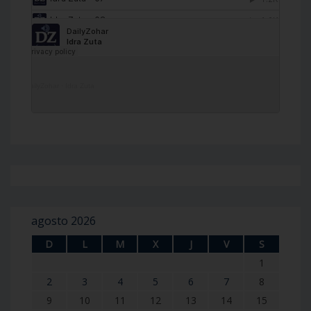
DailyZohar
·
Idra Zuta
agosto 2026
D
L
M
X
J
V
S
1
2
3
4
5
6
7
8
9
10
11
12
13
14
15