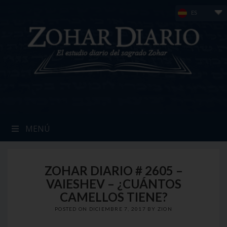
Skip
ES
to
content
MENÚ
ZOHAR DIARIO # 2605 –
VAIESHEV – ¿CUÁNTOS
CAMELLOS TIENE?
POSTED ON
DICIEMBRE 7, 2017
BY
ZION