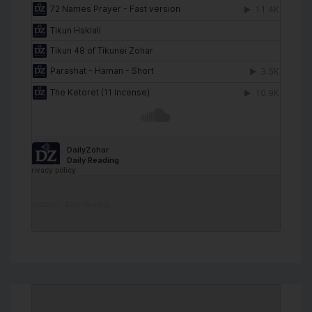
DailyZohar
·
Daily Reading