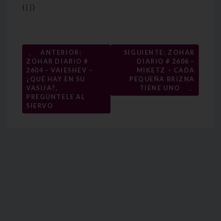
{||}
Navegación
←
ANTERIOR:
SIGUIENTE: ZOHAR
ZOHAR DIARIO #
DIARIO # 2606 –
de
2604 – VAIESHEV –
MIKETZ – CADA
entradas
¿QUÉ HAY EN SU
PEQUEÑA BRIZNA
→
VASIJA?,
TIENE UNO
PREGÚNTELE AL
SIERVO