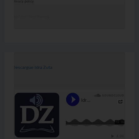
DailyZohar
·
Daily Reading
[Descargue Idra Zuta