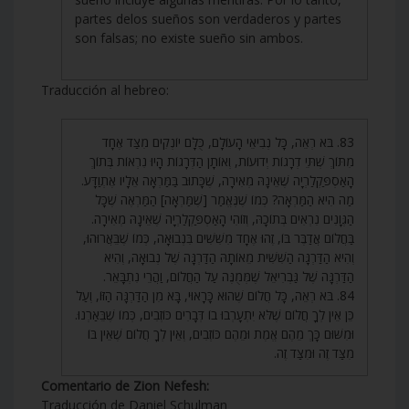
partes delos sueños son verdaderos y partes
son falsas; no existe sueño sin ambos.
Traducción al hebreo:
83. בֹּא רְאֵה, כָּל נְבִיאֵי הָעוֹלָם, כֻּלָּם יוֹנְקִים מִצַּד אֶחָד
מִתּוֹךְ שְׁתֵּי דְרָגוֹת יְדוּעוֹת, וְאוֹתָן הַדְּרָגוֹת הָיוּ נִרְאוֹת בְּתוֹךְ
הָאַסְפַּקְלַרְיָה שֶׁאֵינָהּ מְאִירָה, שֶׁכָּתוּב בַּמַּרְאָה אֵלָיו אֶתְוַדָּע.
מַה הִיא הַמַּרְאָה? כְּמוֹ שֶׁנֶּאֱמַר [שֶׁמַּרְאָה] הַמַּרְאֶה שֶׁכָּל
הַגְּוָנִים נִרְאִים בְּתוֹכָהּ, וְזוֹהִי הָאַסְפַּקְלַרְיָה שֶׁאֵינָהּ מְאִירָה.
בַּחֲלוֹם אֲדַבֶּר בּוֹ, זֶהוּ אֶחָד מִשִּׁשִּׁים בִּנְבוּאָה, כְּמוֹ שֶׁבֵּאֲרוּהוּ,
וְהִיא הַדַּרְגָּה הַשִּׁשִּׁית מֵאוֹתָהּ הַדַּרְגָּה שֶׁל נְבוּאָה, וְהִיא
הַדַּרְגָּה שֶׁל גַּבְרִיאֵל שֶׁמְּמֻנֶּה עַל הַחֲלוֹם, וַהֲרֵי נִתְבָּאֵר.
84. בֹּא רְאֵה, כָּל חֲלוֹם שֶׁהוּא כָּרָאוּי, בָּא מִן הַדַּרְגָּה הַזּוֹ, וְעַל
כֵּן אֵין לְךָ חֲלוֹם שֶׁלֹּא יִתְעָרְבוּ בוֹ דְּבָרִים כּוֹזְבִים, כְּמוֹ שֶׁבֵּאַרְנוּ.
וּמִשּׁוּם כָּךְ מֵהֶם אֱמֶת וּמֵהֶם כּוֹזְבִים, וְאֵין לְךָ חֲלוֹם שֶׁאֵין בּוֹ
מִצַּד זֶה וּמִצַּד זֶה.
Comentario de Zion Nefesh:
Traducción de Daniel Schulman