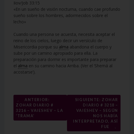
Iiov/Job 33:15
«En un sueño de visión nocturna, cuando cae profundo
sueño sobre los hombres, adormecidos sobre el
lecho»
Cuando una persona se acuesta, necesita aceptar el
reino de los cielos, luego decir un versículo de
Misericordia porque su
alma
abandona el cuerpo y
sube por un camino apropiado para ella. La
preparación para dormir es importante para preparar
el
alma
en su camino hacia Arriba. (Ver el ‘Shemá al
acostarse’).
Navegación
←
ANTERIOR:
SIGUIENTE: ZOHAR
ZOHAR DIARIO #
DIARIO # 3218 –
de
3216 – VAIESHEV – LA
VAIESHEV – SEGÚN
entradas
‘TRAMA’
NOS HABÍA
INTERPRETADO, ASÍ
→
FUE