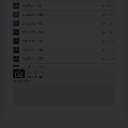
DailyZohar
·
Idra Zuta