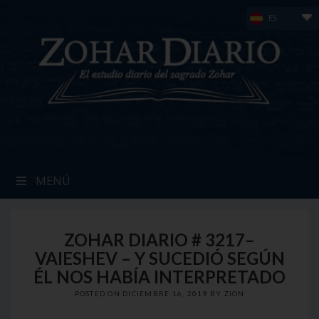
Skip
ES
to
content
MENÚ
ZOHAR DIARIO # 3217–
VAIESHEV – Y SUCEDIÓ SEGÚN
ÉL NOS HABÍA INTERPRETADO
POSTED ON
DICIEMBRE 16, 2019
BY
ZION