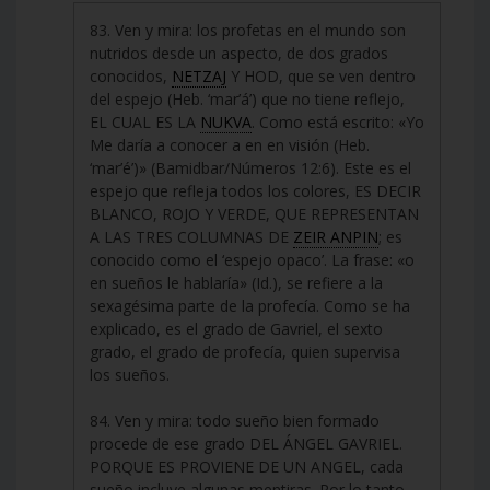
83. Ven y mira: los profetas en el mundo son
nutridos desde un aspecto, de dos grados
conocidos,
NETZAJ
Y HOD, que se ven dentro
del espejo (Heb. ‘mar’á’) que no tiene reflejo,
EL CUAL ES LA
NUKVA
. Como está escrito: «Yo
Me daría a conocer a en en visión (Heb.
‘mar’é’)» (Bamidbar/Números 12:6). Este es el
espejo que refleja todos los colores, ES DECIR
BLANCO, ROJO Y VERDE, QUE REPRESENTAN
A LAS TRES COLUMNAS DE
ZEIR ANPIN
; es
conocido como el ‘espejo opaco’. La frase: «o
en sueños le hablaría» (Id.), se refiere a la
sexagésima parte de la profecía. Como se ha
explicado, es el grado de Gavriel, el sexto
grado, el grado de profecía, quien supervisa
los sueños.
84. Ven y mira: todo sueño bien formado
procede de ese grado DEL ÁNGEL GAVRIEL.
PORQUE ES PROVIENE DE UN ANGEL, cada
sueño incluye algunas mentiras. Por lo tanto,