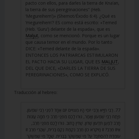
pacto con ellos, para darles la tierra de Kna’an,
la tierra de sus peregrinaciones” (Heb.
‘Megureihem’)» (Shemot/Éxodo 6:4). ¿Qué es
‘megureihem’? ES como está escrito: «Temed
(Heb. ‘Guru’) delante de la espada», que es
Maljut
, como se mencionó. Porque es un lugar
que causa temor en el mundo. Por lo tanto
DICE: «Temed delante de la espada».
ENTONCES LOS PATRIARCAS ESTIMULARON
EL PACTO HACIA SU LUGAR, QUE ES
MALJUT
,
DEL QUE DICE, «DARLES LA TIERRA DE SUS
PEREGRINACIONES», COMO SE EXPLICÓ.
Traducción al hebreo:
77. רַבִּי חִיָּיא וְרַבִּי יוֹסֵי הָיוּ מְצוּיִים יוֹם אֶחָד לִפְנֵי רַבִּי שִׁמְעוֹן.
פָּתַח רַבִּי שִׁמְעוֹן וְאָמַר, גּוּרוּ לָכֶם מִפְּנֵי חֶרֶב כִּי חֵמָה עֲוֹנוֹת
חָרֶב לְמַעַן תֵּדְעוּן שַׁדּוּן. שַׁדִּין כָּתוּב. גּוּרוּ לָכֶם מִפְּנֵי חֶרֶב,
אֵיזוֹ חֶרֶב? זוֹ (ויקרא כו) חֶרֶב נֹקֶמֶת נְקַם בְּרִית, שֶׁהֲרֵי חֶרֶב זוֹ
עוֹמֶדֶת לְהִסְתַּכֵּל עַל מִי שֶׁמְּשַׁקֵּר בַּבְּרִית. שֶׁכָּל מִי שֶׁמְּשַׁקֵּר