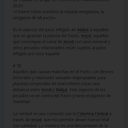
26:25:
«Y traeré sobre vosotros la espada vengadora, la
venganza de Mi pacto»
Es el aspecto del juicio infligido en
Maljut
a aquellos
que no guardan la pureza del Pacto,
Iesod
. Aquellos
que corrompen el canal de
Iesod
con sexo inmoral y
otros pecados relacionados están sujetos al juicio
infligido por esta ‘espada’.
# 78
Aquellos que causan manchas en el Pacto con deseos
inmorales y relaciones sexuales inapropiadas para
placeres temporales de nivel inferior crean una
distancia entre
Iesod
y
Maljut
. Este aspecto de los
pecados va en contra del Pacto y tiene el aspecto de
‘mentiras’.
La ‘verdad’ es una conexión con la
Columna Central
a
través de
Iesod
, que nos permite atraer Fuerza Vital
con santidad. La ‘mentira’ es una desconexión de la