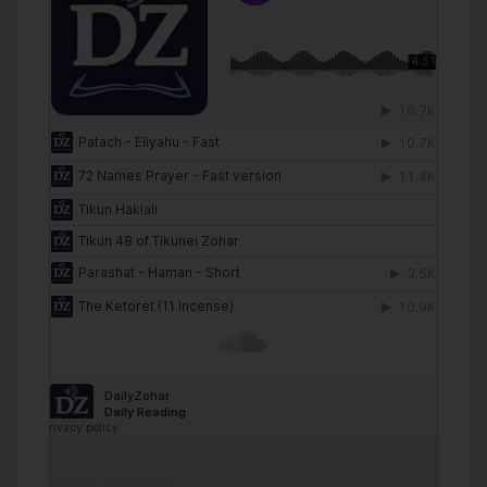
DailyZohar
·
Daily Reading