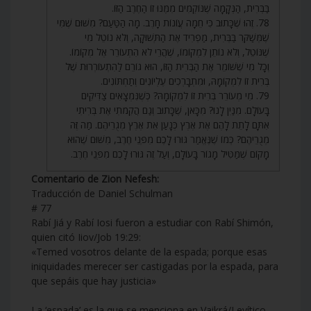
בַּבְּרִית, הַנְּקָמָה שֶׁנּוֹקְמִים מִמֶּנּוּ זוֹ הַחֶרֶב הַזּוֹ.
78. זֶהוּ שֶׁכָּתוּב כִּי חֵמָה עֲוֹנוֹת חָרֶב. מָה הַטַּעַם? מִשּׁוּם שֶׁמִּי
שֶׁמְּשַׁקֵּר בַּבְּרִית, מַפְרִיד אֶת הַתְּשׁוּקָה, וְלֹא נוֹטֵל מִי
שֶׁנּוֹטֵל, וְלֹא נוֹתֵן לִמְקוֹמוֹ, שֶׁהֲרֵי לֹא הִתְעוֹרֵר אֶל מְקוֹמוֹ.
וְכָל מִי שֶׁשּׁוֹמֵר אֶת הַבְּרִית הַזּוֹ, הוּא גוֹרֵם לַהִתְעוֹרְרוּת שֶׁל
בְּרִית זוֹ לִמְקוֹמָהּ, וּמִתְבָּרְכִים עֶלְיוֹנִים וְתַחְתּוֹנִים.
79. מִי מְעוֹרֵר בְּרִית זוֹ לִמְקוֹמָהּ? כְּשֶׁנִּמְצָאִים צַדִּיקִים
בָּעוֹלָם. מִנַּיִן לָנוּ? מִכָּאן, שֶׁכָּתוּב וְגַם הֲקִמֹתִי אֶת בְּרִיתִי
אִתָּם לָתֵת לָהֶם אֶת אֶרֶץ כְּנָעַן אֵת אֶרֶץ מְגֻרֵיהֶם. מַה זֶּה
מְגֻרֵיהֶם? כְּמוֹ שֶׁנֶּאֱמַר גּוּרוּ לָכֶם מִפְּנֵי חֶרֶב, מִשּׁוּם שֶׁהוּא
מָקוֹם שֶׁמַּטִּיל מָגוֹר בָּעוֹלָם, וְעַל זֶה גּוּרוּ לָכֶם מִפְּנֵי חֶרֶב.
Comentario de Zion Nefesh:
Traducción de Daniel Schulman
# 77
Rabí Jiá y Rabí Iosi fueron a estudiar con Rabí Shimón,
quien citó Iiov/Job 19:29:
«Temed vosotros delante de la espada; porque esas
iniquidades merecer ser castigadas por la espada, para
que sepáis que hay justicia»
La ‘espada’ es la que se menciona en Vaikrá/Levítico