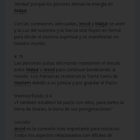
‘Verdad’ porque los placeres drenan la energía en
Maljut
.
Con las conexiones adecuadas,
Iesod
y
Maljut
se unen
y la Luz del sustento y la fuerza vital fluyen en forma
pura desde el sistema espiritual y se manifiestan en
nuestro mundo.
# 79
Las personas justas del mundo mantienen el vínculo
entre
Maljut
y
Iesod
para continuar bendiciendo al
mundo. Los Patriarcas recibieron la Tierra Santa de
Hashem
debido a su justicia y por guardar el Pacto.
Shemot/Éxodo 6:4
«Y también establecí Mi pacto con ellos, para darles la
tierra de Kna’an, la tierra de sus peregrinaciones”
Lección:
Iesod
es la conexión más importante para nosotros.
Todos los aspectos relacionados son difíciles de