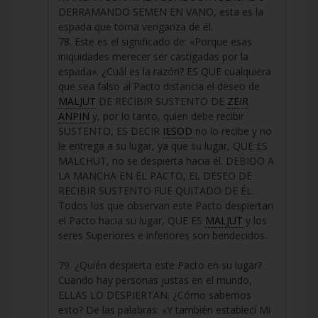
DERRAMANDO SEMEN EN VANO, esta es la
espada que toma venganza de él.
78. Este es el significado de: «Porque esas
iniquidades merecer ser castigadas por la
espada». ¿Cuál es la razón? ES QUE cualquiera
que sea falso al Pacto distancia el deseo de
MALJUT
DE RECIBIR SUSTENTO DE
ZEIR
ANPIN
y, por lo tanto, quien debe recibir
SUSTENTO, ES DECIR
IESOD
no lo recibe y no
le entrega a su lugar, ya que su lugar, QUE ES
MALCHUT, no se despierta hacia él. DEBIDO A
LA MANCHA EN EL PACTO, EL DESEO DE
RECIBIR SUSTENTO FUE QUITADO DE ÉL.
Todos los que observan este Pacto despiertan
el Pacto hacia su lugar, QUE ES
MALJUT
y los
seres Superiores e inferiores son bendecidos.
79. ¿Quién despierta este Pacto en su lugar?
Cuando hay personas justas en el mundo,
ELLAS LO DESPIERTAN. ¿Cómo sabemos
esto? De las palabras: «Y también establecí Mi