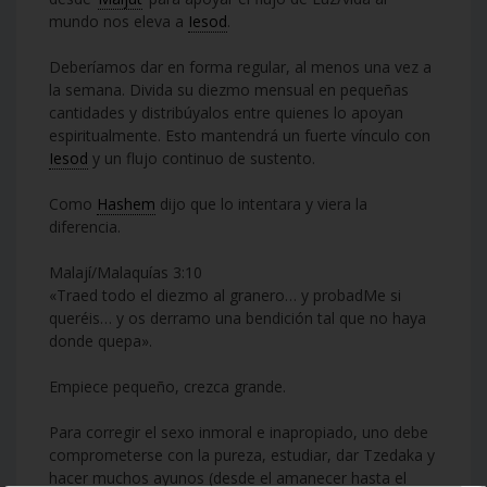
mundo nos eleva a
Iesod
.
Deberíamos dar en forma regular, al menos una vez a
la semana. Divida su diezmo mensual en pequeñas
cantidades y distribúyalos entre quienes lo apoyan
espiritualmente. Esto mantendrá un fuerte vínculo con
Iesod
y un flujo continuo de sustento.
Como
Hashem
dijo que lo intentara y viera la
diferencia.
Malají/Malaquías 3:10
«Traed todo el diezmo al granero… y probadMe si
queréis… y os derramo una bendición tal que no haya
donde quepa».
Empiece pequeño, crezca grande.
Para corregir el sexo inmoral e inapropiado, uno debe
comprometerse con la pureza, estudiar, dar Tzedaka y
hacer muchos ayunos (desde el amanecer hasta el