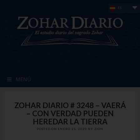
Skip
ES
to
content
MENÚ
ZOHAR DIARIO # 3248 – VAERÁ
– CON VERDAD PUEDEN
HEREDAR LA TIERRA
POSTED ON
ENERO 21, 2020
BY
ZION