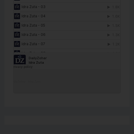
DailyZohar
·
Idra Zuta