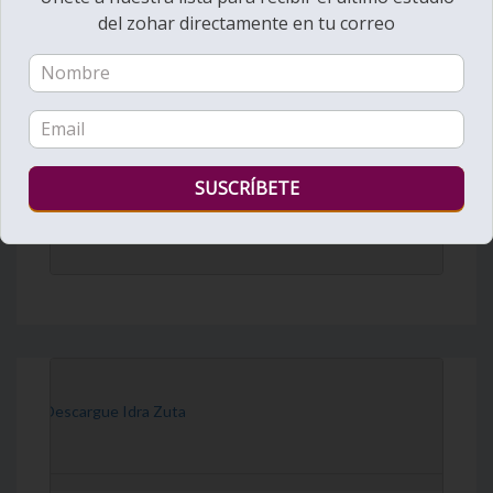
del zohar directamente en tu correo
DailyZohar
·
Daily Reading
[Descargue Idra Zuta