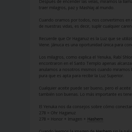
Después de encender las velas, miramos la llama
traer milagros, paz y Mashíaj al mundo.
Cuando oramos por todos, nos convertimos en un
de nuestras vidas, es decir, suplir cualquier car
Recuerde que Or Haganuz es la Luz que se utiliz
Viene. Jánuca es una oportunidad única para conec
Los milagros, como explica el Yenuka, Rabí Shlo
encontraron en el Santo Templo apenas alcanzaba
anulamos a nosotros mismos cuando miramos la 
pura que es apta para recibir la Luz Superior.
Cualquier aceite puede ser bueno, pero el aceite
también son buenas. Lo más importante es tener
El Yenuka nos da consejos sobre cómo conectar
278 = Ohr Haganuz
278 = Honor + Imagen +
Hashem
Cuando leemos la imagen de
Hashem
sin la pal