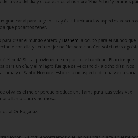
 de la vela del día y escaneamos el nombre ‘Ehié Asher’ y oramos pa
 gran canal para la gran Luz y ésta iluminará los aspectos «oscuro
encia que podamos tener.
ó para crear el mundo entero y
Hashem
la ocultó para el Mundo que
tarse con ella y sería mejor no ‘desperdiciarla’ en solicitudes egoíst
mó Yehudá Shlita, provienen de un punto de humildad. El aceite que
 para un día, y el milagro fue que se «expandió» a ocho días. Nos
llama y el Santo Nombre. Esto crea un aspecto de una vasija vacía 
 de oliva es el mejor porque produce una llama pura. Las velas Vax
 una llama clara y hermosa.
nos al Or Haganuz.
abra ‘Honor’, ‘Kavod’, encontramos que las palabras ‘plaga en el mundo