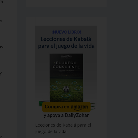
ra
s»
as.
y
Lecciones de Kabalá para el
juego de la vida.
’