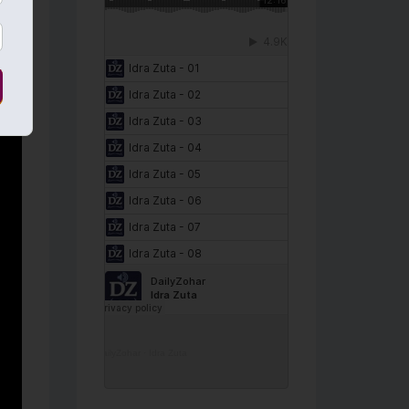
no
DailyZohar
·
Idra Zuta