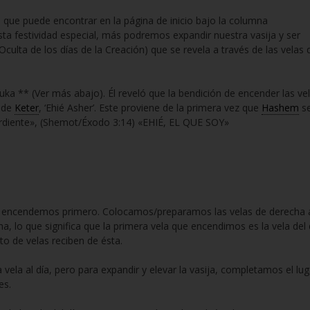
ue puede encontrar en la página de inicio bajo la columna
a festividad especial, más podremos expandir nuestra vasija y ser
culta de los días de la Creación) que se revela a través de las velas 
ka ** (Ver más abajo). Él reveló que la bendición de encender las ve
e de
Keter
, ‘Ehié Asher’. Este proviene de la primera vez que
Hashem
s
ardiente», (Shemot/Éxodo 3:14) «EHIÉ, EL QUE SOY»
a que encendemos primero. Colocamos/preparamos las velas de derecha 
, lo que significa que la primera vela que encendimos es la vela del 
to de velas reciben de ésta.
vela al día, pero para expandir y elevar la vasija, completamos el lug
es.