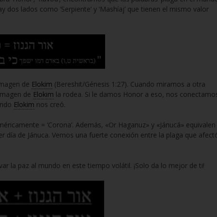
os lados como ‘Serpiente’ y ‘Mashíaj’ que tienen el mismo valor
 imagen de
Elokim
(Bereshit/Génesis 1:27). Cuando miramos a otra
 imagen de
Elokim
la rodea. Si le damos Honor a eso, nos conectamo
uando
Elokim
nos creó.
uméricamente = ‘Corona’. Además, «Or Haganuz» y «Jánucá» equivalen
er día de Jánuca. Vemos una fuerte conexión entre la plaga que afect
 la paz al mundo en este tiempo volátil. ¡Solo da lo mejor de ti!