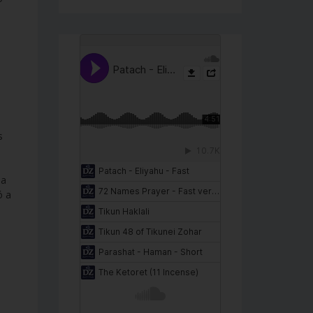
s
 a
ó a