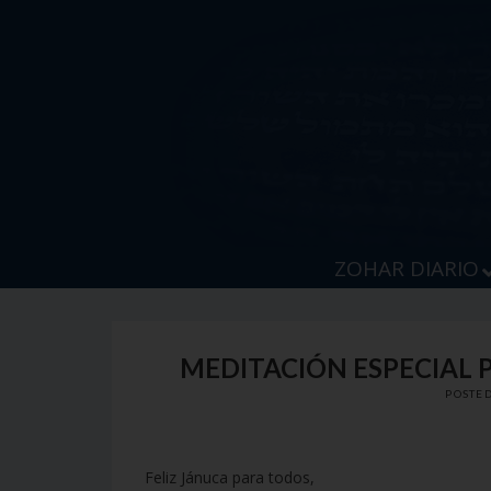
Skip
to
content
ZOHAR DIARIO
MEDITACIÓN ESPECIAL
POSTE
Feliz Jánuca para todos,