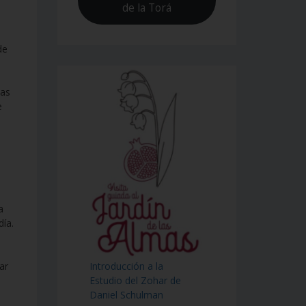
de la Torá
de
las
e
a
día.
Introducción a la
ar
Estudio del Zohar de
Daniel Schulman