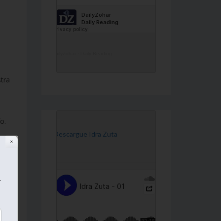
DailyZohar
·
Daily Reading
tra
o.
[Descargue Idra Zuta
as
✕
r
im