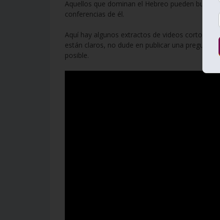
Aquellos que dominan el Hebreo pueden buscar 
conferencias de él.
Aquí hay algunos extractos de videos cortos de s
están claros, no dude en publicar una pregunta e
posible.