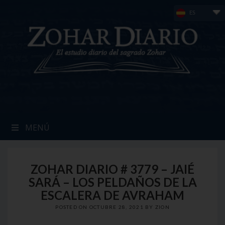
Skip
ES
to
content
MENÚ
ZOHAR DIARIO # 3779 – JAIÉ
SARÁ – LOS PELDAÑOS DE LA
ESCALERA DE AVRAHAM
POSTED ON
OCTUBRE 28, 2021
BY
ZION