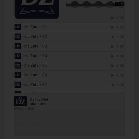
DailyZohar
·
Idra Zuta