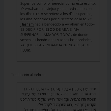
Supernos como lo merecía, como está escrito,
«Y Avraham era viejo» y luego «viniendo con
los días». Esto se refiere a los días Supernos,
los días conocidos por el secreto de la fe. «Y
Hashem
había bendecido a Avraham en todo»,
ES DECIR POR
IESOD
DE ABA E IMA
SUPERNOS LLAMADOS ‘TODO’, de donde
vienen las bendiciones y todas las bondades,
YA QUE SU ABUNDANCIA NUNCA DEJA DE
FLUIR.
Traducción al Hebreo:
118. וְאַבְרָהָם זָקֵן בָּא בַּיָּמִים וַה’ בֵּרַךְ אֶת אַבְרָהָם בַּכֹּל. רַבִּי
יְהוּדָה פָּתַח, (תהלים סה) אַשְׁרֵי תִבְחַר וּתְקָרֵב יִשְׁכֹּן חֲצֵרֶיךָ.
הַפָּסוּק הַזֶּה נִתְבָּאֵר, אֲבָל אַשְׁרֵי הָאִישׁ שֶׁדְּרָכָיו כְּשֵׁרוֹת לִפְנֵי
הַקָּדוֹשׁ בָּרוּךְ הוּא, וְהוּא הִתְרַצָּה בּוֹ לְקָרְבוֹ אֵלָיו.
119. בֹּא רְאֵה, אַבְרָהָם הִתְקָרֵב אֵלָיו, וּתְשׁוּקָתוֹ הָיְתָה כָּל