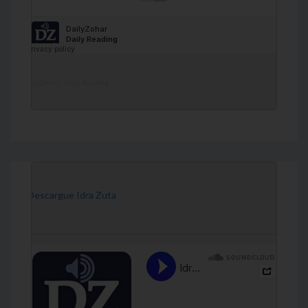
DailyZohar
·
Daily Reading
[Descargue Idra Zuta