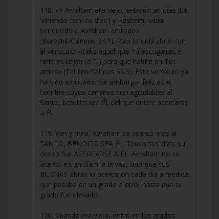
118. «Y Avraham era viejo, entrado en días (Lit.
‘viniendo con los días’) y
Hashem
había
bendecido a Avraham en todo»
(Bereshit/Génesis 24:1). Rabí Iehudá abrió con
el versículo: «Feliz aquel que Tú escogieres e
hicieres llegar (a Ti) para que habite en Tus
atrios» (Tehilim/Salmos 65:5). Este versículo ya
ha sido explicado. Sin embargo, feliz es el
hombre cuyos caminos son agradables al
Santo, bendito sea Él, del que quiere acercarse
a Él.
119. Ven y mira, Avraham se acercó más al
SANTO, BENDITO SEA ÉL. Todos sus días, su
deseo fue ACERCARSE A ÉL. Avraham no se
acercó en un día ni a la vez, sino que sus
BUENAS obras lo acercaron cada día a medida
que pasaba de un grado a otro, hasta que su
grado fue elevado.
120. Cuando era viejo, entró en los grados