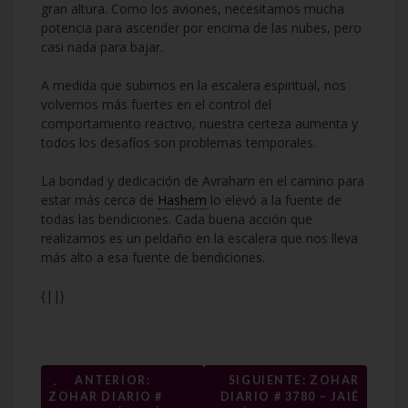
gran altura. Como los aviones, necesitamos mucha
potencia para ascender por encima de las nubes, pero
casi nada para bajar.
A medida que subimos en la escalera espiritual, nos
volvemos más fuertes en el control del
comportamiento reactivo, nuestra certeza aumenta y
todos los desafíos son problemas temporales.
La bondad y dedicación de Avraham en el camino para
estar más cerca de
Hashem
lo elevó a la fuente de
todas las bendiciones. Cada buena acción que
realizamos es un peldaño en la escalera que nos lleva
más alto a esa fuente de bendiciones.
{||}
Navegación
←
ANTERIOR:
SIGUIENTE: ZOHAR
ZOHAR DIARIO #
DIARIO # 3780 – JAIÉ