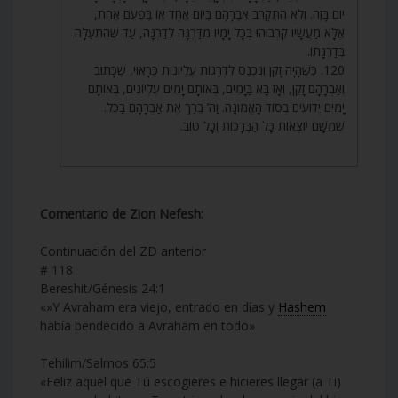
יוֹם בָּזֶה. וְלֹא הִתְקָרֵב אַבְרָהָם בְּיוֹם אֶחָד אוֹ בְּפַעַם אַחַת,
אֶלָּא מַעֲשָׂיו קֵרְבוּהוּ בְּכָל יָמָיו מִדַּרְגָּה לְדַרְגָּה, עַד שֶׁהִתְעַלָּה
בְּדַרְגָּתוֹ.
120. כְּשֶׁהָיָה זָקֵן וְנִכְנַס לִדְרָגוֹת עֶלְיוֹנוֹת כָּרָאוּי, שֶׁכָּתוּב
וְאַבְרָהָם זָקֵן, וְאָז בָּא בַּיָּמִים, בְּאוֹתָם יָמִים עֶלְיוֹנִים, בְּאוֹתָם
יָמִים יְדוּעִים בְּסוֹד הָאֱמוּנָה. וַה’ בֵּרַךְ אֶת אַבְרָהָם בַּכֹּל.
שֶׁמִּשָּׁם יוֹצְאוֹת כָּל הַבְּרָכוֹת וְכָל טוֹב.
Comentario de Zion Nefesh:
Continuación del ZD anterior
# 118
Bereshit/Génesis 24:1
«»Y Avraham era viejo, entrado en días y
Hashem
había bendecido a Avraham en todo»
Tehilim/Salmos 65:5
«Feliz aquel que Tú escogieres e hicieres llegar (a Ti)