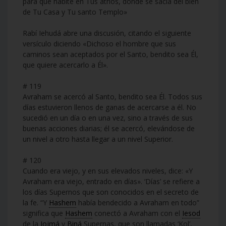
para que habite en Tus atrios, donde se sacia del bien
de Tu Casa y Tu santo Templo»
Rabí Iehudá abre una discusión, citando el siguiente
versículo diciendo «Dichoso el hombre que sus
caminos sean aceptados por el Santo, bendito sea Él,
que quiere acercarlo a Él».
# 119
Avraham se acercó al Santo, bendito sea Él. Todos sus
días estuvieron llenos de ganas de acercarse a él. No
sucedió en un día o en una vez, sino a través de sus
buenas acciones diarias; él se acercó, elevándose de
un nivel a otro hasta llegar a un nivel Superior.
# 120
Cuando era viejo, y en sus elevados niveles, dice: «Y
Avraham era viejo, entrado en días». ‘Días’ se refiere a
los días Supernos que son conocidos en el secreto de
la fe. “Y
Hashem
había bendecido a Avraham en todo”
significa que
Hashem
conectó a Avraham con el
Iesod
de la
Jojmá
y
Biná
Supernas, que son llamadas ‘Kol’,