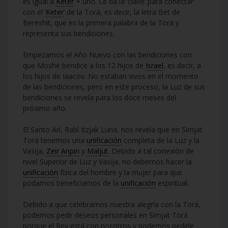
es igual a
Keter
+ uno. Le da la ‘clave’ para conectar
con el ‘
Keter
’ de la Torá, es decir, la letra Bet de
Bereshit, que es la primera palabra de la Torá y
representa sus bendiciones.
Empezamos el Año Nuevo con las bendiciones con
que Moshé bendice a los 12 hijos de
Israel
, es decir, a
los hijos de Iaacov. No estaban vivos en el momento
de las bendiciones, pero en este proceso, la Luz de sus
bendiciones se revela para los doce meses del
próximo año.
El Santo Arí, Rabí Itzjak Luria, nos revela que en Simjat
Torá tenemos una
unificación
completa de la Luz y la
Vasija,
Zeir Anpin
y
Maljut
. Debido a tal conexión de
nivel Superior de Luz y Vasija, no debemos hacer la
unificación
física del hombre y la mujer para que
podamos beneficiarnos de la
unificación
espiritual.
Debido a que celebramos nuestra alegría con la Torá,
podemos pedir deseos personales en Simjat Torá
porque el Rey está con nosotros y podemos pedirle