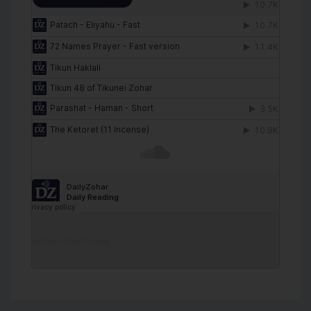
DailyZohar
·
Daily Reading