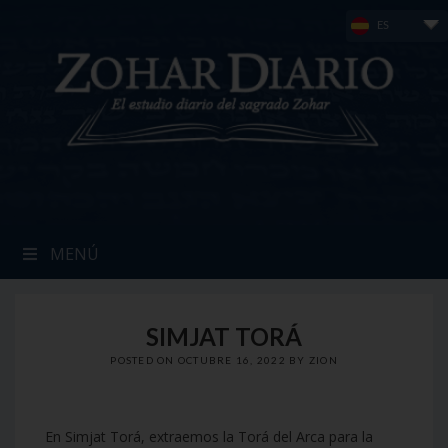
Skip
ES
to
content
MENÚ
SIMJAT TORÁ
POSTED ON
OCTUBRE 16, 2022
BY
ZION
En Simjat Torá, extraemos la Torá del Arca para la