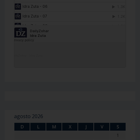
DailyZohar
·
Idra Zuta
agosto 2026
D
L
M
X
J
V
S
1