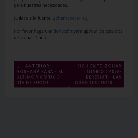
para nuestras necesidades.
(Enlace a la fuente:
Zohar Noaj #110
)
Por favor haga una
donación
para apoyar los estudios
del Zohar Diario.
Navegación
←
ANTERIOR:
SIGUIENTE: ZOHAR
HOSHANÁ RABÁ – EL
DIARIO # 4076-
de
ÚLTIMO Y CRÍTICO
BERESHIT – LAS
→
entradas
DÍA DE SUCOT
GRANDES LUCES