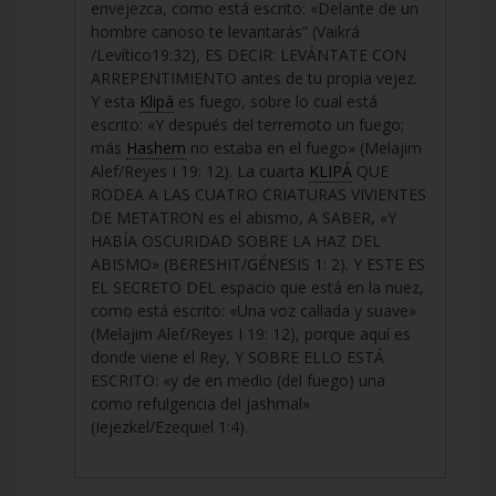
envejezca, como está escrito: «Delante de un
hombre canoso te levantarás” (Vaikrá
/Levítico19:32), ES DECIR: LEVÁNTATE CON
ARREPENTIMIENTO antes de tu propia vejez.
Y esta
Klipá
es fuego, sobre lo cual está
escrito: «Y después del terremoto un fuego;
más
Hashem
no estaba en el fuego» (Melajim
Alef/Reyes I 19: 12). La cuarta
KLIPÁ
QUE
RODEA A LAS CUATRO CRIATURAS VIVIENTES
DE METATRON es el abismo, A SABER, «Y
HABÍA OSCURIDAD SOBRE LA HAZ DEL
ABISMO» (BERESHIT/GÉNESIS 1: 2). Y ESTE ES
EL SECRETO DEL espacio que está en la nuez,
como está escrito: «Una voz callada y suave»
(Melajim Alef/Reyes I 19: 12), porque aquí es
donde viene el Rey, Y SOBRE ELLO ESTÁ
ESCRITO: «y de en medio (del fuego) una
como refulgencia del jashmal»
(Iejezkel/Ezequiel 1:4).