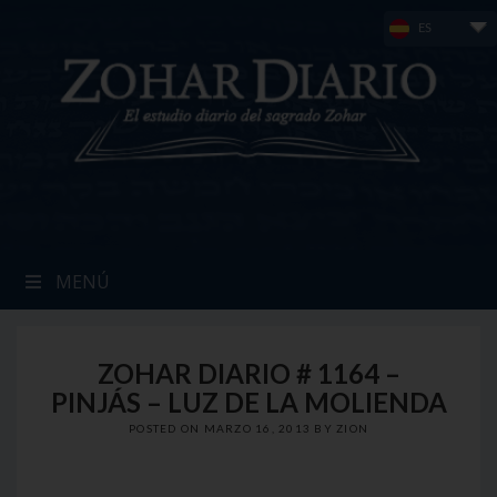
Skip
ES
to
content
MENÚ
ZOHAR DIARIO # 1164 –
PINJÁS – LUZ DE LA MOLIENDA
POSTED ON
MARZO 16, 2013
BY
ZION