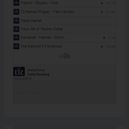
DailyZohar
·
Daily Reading