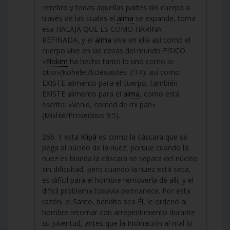
cerebro y todas aquellas partes del cuerpo a
través de las cuales el
alma
se expande, toma
esa HALAJÁ QUE ES COMO HARINA
REFINADA, y el
alma
vive en ella así como el
cuerpo vive en las cosas del mundo FISICO.
«
Elokim
ha hecho tanto lo uno como lo
otro»(Kohelet/Eclesiastés 7:14): así como
EXISTE alimento para el cuerpo, también
EXISTE alimento para el
alma
, como está
escrito: «Venid, comed de mi pan»
(Mishlé/Proverbios 9:5).
266. Y esta
Klipá
es como la cáscara que se
pega al núcleo de la nuez, porque cuando la
nuez es blanda la cáscara se separa del núcleo
sin dificultad, pero cuando la nuez está seca,
es difícil para el hombre removerla de allí, y el
difícil problema todavía permanece. Por esta
razón, el Santo, bendito sea Él, le ordenó al
hombre retornar con arrepentimiento durante
su juventud, antes que la Inclinación al mal lo