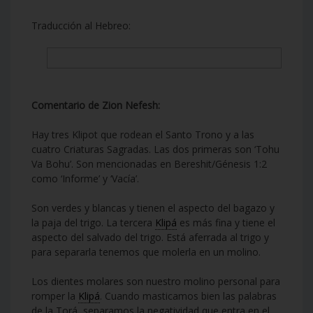
Traducción al Hebreo:
Comentario de Zion Nefesh:
Hay tres Klipot que rodean el Santo Trono y a las
cuatro Criaturas Sagradas. Las dos primeras son ‘Tohu
Va Bohu’. Son mencionadas en Bereshit/Génesis 1:2
como ‘Informe’ y ‘Vacía’.
Son verdes y blancas y tienen el aspecto del bagazo y
la paja del trigo. La tercera
Klipá
es más fina y tiene el
aspecto del salvado del trigo. Está aferrada al trigo y
para separarla tenemos que molerla en un molino.
Los dientes molares son nuestro molino personal para
romper la
Klipá
. Cuando masticamos bien las palabras
de la Torá, separamos la negatividad que entra en el