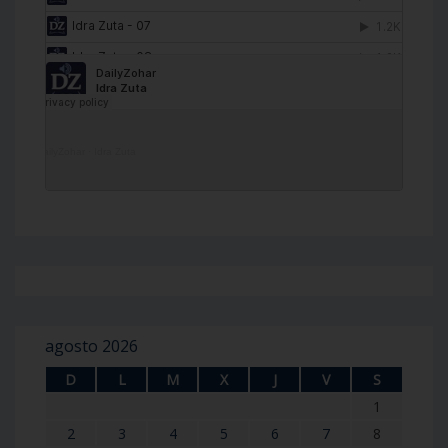
DailyZohar
·
Idra Zuta
agosto 2026
D
L
M
X
J
V
S
1
2
3
4
5
6
7
8