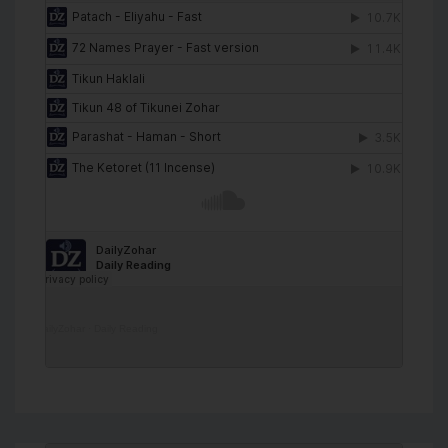
DailyZohar
·
Daily Reading