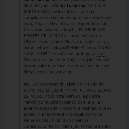
de la Shejiná. La
Santa Luminaria
, ES DECIR
RABÍ SHIMÓN, se levantó y dijo: En la
compilación de la primera parte se decía: Ven y
mira, Pinjás se levantó ante el juicio firme de
Itzjak y se puso en la brecha, ES DECIR LOS
BROTES DE LA PLAGA, como está escrito:
«Entonces se levantó Pinjás y ejecutó juicio, y
así se detuvo la plaga»(Tehilim/Salmos 106:30)
Y ASÍ LO HIZO con el fin de proteger a
Israel
.
Ésta es la razón por la Pinjás e Itzjak tienen el
mismo valor numérico. Y ahora tienen que ser
dichas cosas nuevas aquí.
480. Empezó diciendo, Eliahu, el amado del
Divino Rey, ES DECIR PINJÁS, PORQUE ELIAHU
ES PINJAS, vio la letra Mem de la palabra
‘Mavet’ (lit. ‘muerte’) volando en el aire, la
arrancó abajo y la incorporó a Resh-Jet, que es
el valor numérico tanto de Itzjak como de
Pinjás y CON LA MEM completó la
combinación Reish –Mem-Jet. Posteriormente,