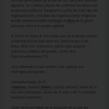
esto les da el poder de atraer la Luz, pero por razones
egoístas. Su codicia y deseo de controlar los lleva a ser
poderosos políticos, banqueros y jefes de todo tipo de
organizaciones, incluidas las organizaciones religiosas,
donde también pueden doblegar el
alma
de la gente
para que sirva a su propia agenda.
El Zohar en Nasó # 104 revela que en el tiempo previo
a Mashíaj el Erev Rav será rico, vivirá en paz y sin
dolor. Ellos son codiciosos, jueces que aceptan
sobornos y líderes del pueblo, como dice
Eijá/Lamentaciones 1:5
«Sus adversarios han venido a ser cabeza, sus
enemigos prosperan».
Ieshaiahu/Isaías 26:13
«
Hashem
, nuestro
Elokim
, (otros) señores, fuera de Ti,
nos han señoreado, (mas) de Ti sólo y de Tu Nombre
hacemos mención»
«Este versículo habla de la situación en la que las