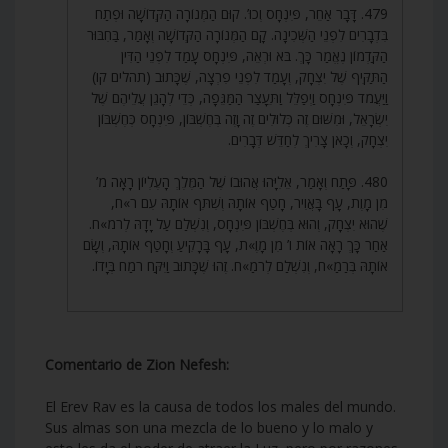
479. דָּבָר אַחֵר, פִּינְחָס וְכוּ’. קוּם הַמְּנוֹרָה הַקְּדוֹשָׁה וּפְתַח
בִּדְבָרִים לִפְנֵי הַשְּׁכִינָה. קָם הַמְּנוֹרָה הַקְּדוֹשָׁה וְאָמַר, בַּחִבּוּר
הַקַּדְמוֹן נֶאֱמַר כָּךְ. בֹּא וּרְאֵה, פִּינְחָס עָמַד לִפְנֵי הַדִּין
הַתַּקִּיף שֶׁל יִצְחָק, וְעָמַד לִפְנֵי פִרְצָה, שֶׁכָּתוּב (תהלים קו)
וַיַּעֲמֹד פִּינְחָס וַיְפַלֵּל וַתֵּעָצַר הַמַּגֵּפָה, כְּדֵי לְהָגֵן עֲלֵיהֶם שֶׁל
יִשְׂרָאֵל, וּמִשּׁוּם זֶה כְּלוּלִים זֶה וָזֶה בְּחֶשְׁבּוֹן, פִּינְחָס כְּחֶשְׁבּוֹן
יִצְחָק, וְכָאן צָרִיךְ לְחַדֵּשׁ דְּבָרִים.
480. פָּתַח וְאָמַר, אֵלִיָּהוּ אֲהוּבוֹ שֶׁל הַמֶּלֶךְ הָעֶלְיוֹן רָאָה מ’
מִן מָוֶת, עָף בָּאֲוִיר, חָטַף אוֹתָהּ וְשִׁתֵּף אוֹתָהּ עִם ר»ח,
שֶׁהוּא יִצְחָק, וְהוּא בְּחֶשְׁבּוֹן פִּינְחָס, וְנִשְׁלַם עַל יָדָהּ לְרמ»ח.
אַחַר כָּךְ רָאָה אוֹת ו’ מִן מָוֶ»ת, עָף בָּרָקִיעַ וְחָטַף אוֹתָהּ, וְשָׂם
אוֹתָהּ בְּרַמַ»ח, וְנִשְׁלַם לְרֹמַ»ח. זֶהוּ שֶׁכָּתוּב וַיִּקַּח רֹמַח בְּיָדוֹ.
Comentario de Zion Nefesh:
El Erev Rav es la causa de todos los males del mundo.
Sus almas son una mezcla de lo bueno y lo malo y