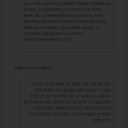
vio la letra Vav de la palabra ‘Mavet’ volando en
el cielo, y la arrebató y la colocó con Resh-
Mem-Jet, completando así la palabra: Reish-
Vav-Mem-Jet (Heb. ‘Romaj’), una lanza con el
deletreo completo, como está escrito: «Y
tomando una lanza en su mano»
(Bemidbar/Números 25:7).
Traducción al Hebreo:
478. וְלֹא עוֹד, אֶלָּא כַּאֲשֶׁר בְּנֵי יִשְׂרָאֵל בַּגָּלוּת, עֲלֵיהֶם
נֶאֱמַר, מִי מְעַכֵּב? שְׂאוֹר שֶׁבָּעִסָּה. וַהֲרֵי בֵּאֲרוּהוּ בַּעֲלֵי
הַמִּשְׁנָה, בִּזְמַן שֶׁעֵרֶב רַב הֵם רָאשִׁים עַל יִשְׂרָאֵל, כִּבְיָכוֹל
כְּאִלּוּ (מַעֲבִירִים שִׁלְטוֹן שֶׁל הַקָּדוֹשׁ בָּרוּךְ הוּא) עוֹשִׂים שִׁלְטוֹן
בְּהַקָּדוֹשׁ בָּרוּךְ הוּא, וְנִכְנָסִים בְּמִשְׁפְּטֵי כוֹכָבִים וּמַזָּלוֹת.
וּמִשּׁוּם זֶה צוֹעֲקִים וְאוֹמְרִים, (ישעיה כו) ה’ אֱלֹהֵינוּ בְּעָלוּנוּ
אֲדֹנִים זוּלָתֶךָ.