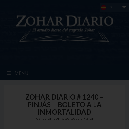
Skip
ES
to
content
MENÚ
ZOHAR DIARIO # 1240 –
PINJÁS – BOLETO A LA
INMORTALIDAD
POSTED ON
JUNIO 20, 2013
BY
ZION