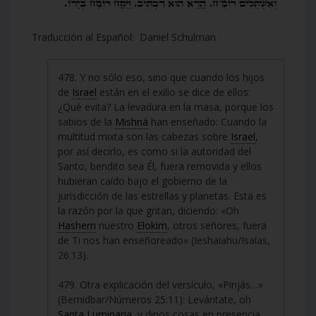
Traducción al Español: Daniel Schulman
478. Y no sólo eso, sino que cuando los hijos
de
Israel
están en el exilio se dice de ellos:
¿Qué evita? La levadura en la masa, porque los
sabios de la
Mishná
han enseñado: Cuando la
multitud mixta son las cabezas sobre
Israel
,
por así decirlo, es como si la autoridad del
Santo, bendito sea Él, fuera removida y ellos
hubieran caído bajo el gobierno de la
jurisdicción de las estrellas y planetas. Esta es
la razón por la que gritan, diciendo: «Oh
Hashem
nuestro
Elokim
, otros señores, fuera
de Ti nos han enseñoreado» (Ieshaiahu/Isaías,
26:13).
479. Otra explicación del versículo, «Pinjás…»
(Bemidbar/Números 25:11): Levántate, oh
Santa Luminaria
, y dinos cosas en presencia