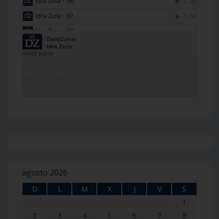
DailyZohar
·
Idra Zuta
agosto 2026
D
L
M
X
J
V
S
1
2
3
4
5
6
7
8