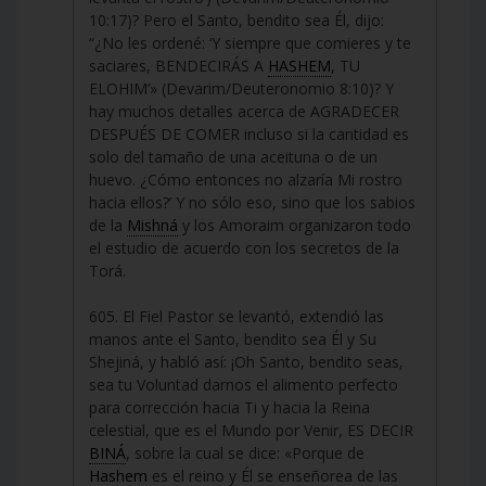
10:17)? Pero el Santo, bendito sea Él, dijo:
“¿No les ordené: ‘Y siempre que comieres y te
saciares, BENDECIRÁS A
HASHEM
, TU
ELOHIM’» (Devarim/Deuteronomio 8:10)? Y
hay muchos detalles acerca de AGRADECER
DESPUÉS DE COMER incluso si la cantidad es
solo del tamaño de una aceituna o de un
huevo. ¿Cómo entonces no alzaría Mi rostro
hacia ellos?’ Y no sólo eso, sino que los sabios
de la
Mishná
y los Amoraim organizaron todo
el estudio de acuerdo con los secretos de la
Torá.
605. El Fiel Pastor se levantó, extendió las
manos ante el Santo, bendito sea Él y Su
Shejiná, y habló así: ¡Oh Santo, bendito seas,
sea tu Voluntad darnos el alimento perfecto
para corrección hacia Ti y hacia la Reina
celestial, que es el Mundo por Venir, ES DECIR
BINÁ
, sobre la cual se dice: «Porque de
Hashem
es el reino y Él se enseñorea de las