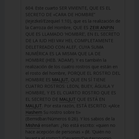
604. Este cuarto SER VIVIENTE, QUE ES EL
SECRETO DE «CARA DE HOMBRE”
(Iejezkel/Ezequiel 1:10), que es la realización de
la Carroza del Hombre, QUE ES
ZEIR ANPIN
QUE ES LLAMADO ‘HOMBRE’, EN EL SECRETO
DE LA IUD HEI VAV HEI, COMPLETAMENTE
DELETREADO CON ALEF, CUYA SUMA
NUMÉRICA ES LA MISMA QUE LA DE
HOMBRE (HEB. ‘ADAM’). Y es también la
realización de los cuatro rostros que están en
el rosto del hombre, PORQUE EL ROSTRO DEL
HOMBRE ES
MALJUT
, QUE EN SÍ TIENE
CUATRO ROSTROS: LEON, BUEY, ÁGUILA Y
HOMBRE, Y ES EL CUARTO ROSTRO QUE ES
EL SECRETO DE
MALJUT
QUE ESTÁ EN
MALJUT
. Por esta razón, ESTÁ ESCRITO: «¡Alce
Hashem
Su rostro sobre ti»
(Bemidbar/Números 6:26). Y los sabios de la
Mishná
enseñan: ¿No está escrito: «quien no
hace acepción de personas » (lit. ‘Quién no
levanta el rostro’) (Devarim/Deuteronomio