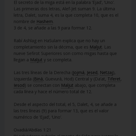
El secreto de la miga está en la palabra ‘Ejad’, ‘Uno’.
Las primeras dos letras, Alef-Jet suman 9. La última
letra, Dalet, suma 4, es la que completa 10, que es el
nombre de
Hashem
.
3 de 4, se añade a las 9 para formar 12.
Rabí Ashlag en HaSulam explica que no hay un
completamiento sin la décima, que es
Maljut
. Las
nueve Sefirot Superiores son como migas hasta que
llegan a
Maljut
y se completa.
Las tres líneas de la Derecha (
Jojmá
,
Jesed
,
Netzaj
),
Izquierda (
Biná
, Guevurá, Hod) Central y (Da’at,
Tiferet
,
Iesod
) se conectan con
Maljut
abajo, que completa
cada línea y hace el número total de 12.
Desde el aspecto del total, el 5, Dalet, 4, se añade a
las tres líneas (9) para formar 13, que es el valor
numérico de ‘Ejad’, ‘Uno’.
Ovadiá/Abdías 1:21