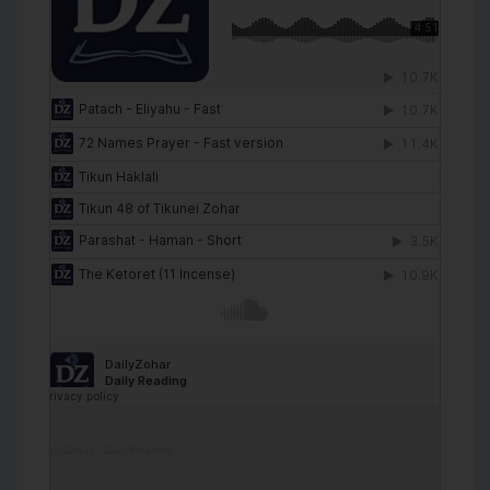
DailyZohar
·
Daily Reading