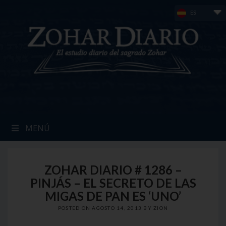
Skip
ES
to
content
MENÚ
ZOHAR DIARIO # 1286 –
PINJÁS – EL SECRETO DE LAS
MIGAS DE PAN ES ‘UNO’
POSTED ON
AGOSTO 14, 2013
BY
ZION