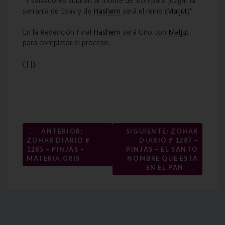
“Y salvadores subirán al monte de Sión para juzgar la
serranía de Esav y de
Hashem
será el reino (
Maljut
)”
En la Redención Final
Hashem
será Uno con
Maljut
para completar el proceso.
{||}
Navegación
←
ANTERIOR:
SIGUIENTE: ZOHAR
ZOHAR DIARIO #
DIARIO # 1287 –
de
1285 – PINJÁS –
PINJÁS – EL SANTO
entradas
MATERIA GRIS
NOMBRE QUE ESTÁ
→
EN EL PAN