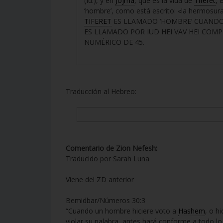
(Id.), y en
Jojmá
, que es la vida de
Tiferet
, 
‘hombre’, como está escrito: «la hermosura
TIFERET
ES LLAMADO ‘HOMBRE’ CUANDO
ES LLAMADO POR IUD HEI VAV HEI COM
NUMÉRICO DE 45.
Traducción al Hebreo:
Comentario de Zion Nefesh:
Traducido por Sarah Luna
Viene del ZD anterior
Bemidbar/Números 30:3
“Cuando un hombre hiciere voto a
Hashem
, o h
violar su palabra, antes hará conforme a todo lo