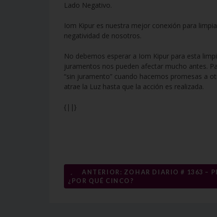
Lado Negativo.
Iom Kipur es nuestra mejor conexión para limpiar
negatividad de nosotros.
No debemos esperar a Iom Kipur para esta limpie
juramentos nos pueden afectar mucho antes. Para 
“sin juramento” cuando hacemos promesas a otra
atrae la Luz hasta que la acción es realizada.
{||}
Navegación
←
ANTERIOR: ZOHAR DIARIO # 1363 – P
¿POR QUÉ CINCO?
de
entradas