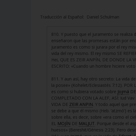
Traducción al Español: Daniel Schulman
810. Y puesto que el juramento se realiza
enseñaron que las promesas están por enc
juramento es como si jurara por el rey mi
vida del rey mismo. El rey mismo SE REFI
Hei, QUE ES ZEIR ANPÍN, DE DONDE LA V
ESCRITO: «Cuando un hombre hiciere voto
811. Y aun así, hay otro secreto: La vida de
la posee» (Kohelet/Eclesiastés 7:12). POR
es como si hubiera votado sobre
Jojmá
D
COMPLETADO CON LA ALEF, ASÍ: Iud Vav Dalet
VIDA DE
ZEIR ANPIN
. Y todo aquel que pr
se debe a que él mismo (Heb. ‘atzmó’) es 
sobre ella, es decir, sobre «era como el c
EL
MOJÍN
DE
MALJUT
. Porque desde el a
huesos» (Bereshit/Génesis 2:23). Pero des