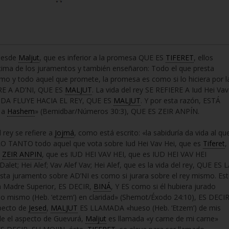
 desde
Maljut
, que es inferior a la promesa QUE ES
TIFERET
, ellos
ima de los juramentos y también enseñaron: Todo el que presta
smo y todo aquel que promete, la promesa es como si lo hiciera por l
ERE A AD’NI, QUE ES
MALJUT
. La vida del rey SE REFIERE A Iud Hei Vav
IDA FLUYE HACIA EL REY, QUE ES
MALJUT
. Y por esta razón, ESTÁ
 a
Hashem
» (Bemidbar/Números 30:3), QUE ES ZEIR ANPÍN.
l rey se refiere a
Jojmá
, como está escrito: «la sabiduría da vida al qu
 LO TANTO todo aquel que vota sobre Iud Hei Vav Hei, que es
Tiferet
,
E
ZEIR ANPIN
, que es IUD HEI VAV HEI, que es IUD HEI VAV HEI
; Hei Alef; Vav Alef Vav; Hei Alef, que es la vida del rey, QUE ES 
esta juramento sobre AD’NI es como si jurara sobre el rey mismo. Es
la Madre Superior, ES DECIR,
BINÁ
, Y ES como si él hubiera jurado
ielo mismo (Heb. ‘etzem’) en claridad» (Shemot/Éxodo 24:10), ES DECIR
specto de
Jesed
,
MALJUT
ES LLAMADA «hueso (Heb. ‘Etzem’) de mis
de el aspecto de Guevurá,
Maljut
es llamada «y carne de mi carne»