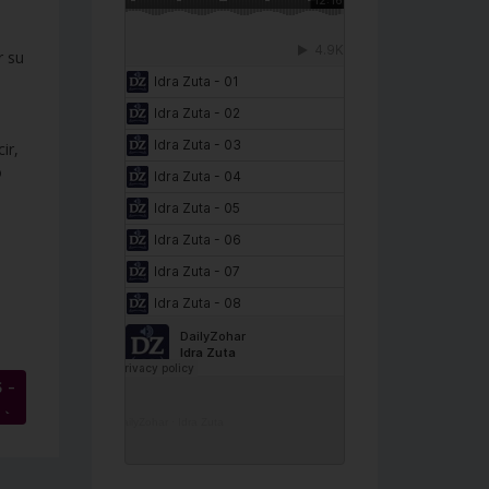
r su
ir,
o
 –
→
DailyZohar
·
Idra Zuta