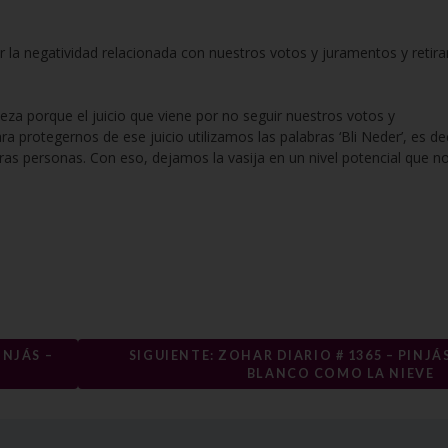
 la negatividad relacionada con nuestros votos y juramentos y retira
za porque el juicio que viene por no seguir nuestros votos y
protegernos de ese juicio utilizamos las palabras ‘Bli Neder’, es dec
s personas. Con eso, dejamos la vasija en un nivel potencial que n
INJÁS –
SIGUIENTE: ZOHAR DIARIO # 1365 – PINJÁS
BLANCO COMO LA NIEVE