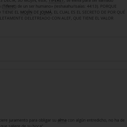
ES DECIR, SU MOJIN, éste,
TIFERET
, se eleva para ser llamado
 (
Tiferet
) de un ser humano» (Ieshaiahu/Isaías: 44:13). PORQUE
 TIENE EL
MOJÍN
DE
JOJMÁ
, EL CUAL ES EL SECRETO DE POR QUÉ
PLETAMENTE DELETREADO CON ALEF, QUE TIENE EL VALOR
iciere juramento para obligar su
alma
con algún entredicho, no ha de
 que saliere de su boca”