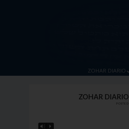
Skip
to
content
ZOHAR DIARIO
ZOHAR DIARIO 
POSTE
Vm
P