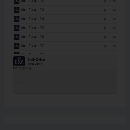
DailyZohar
·
Idra Zuta