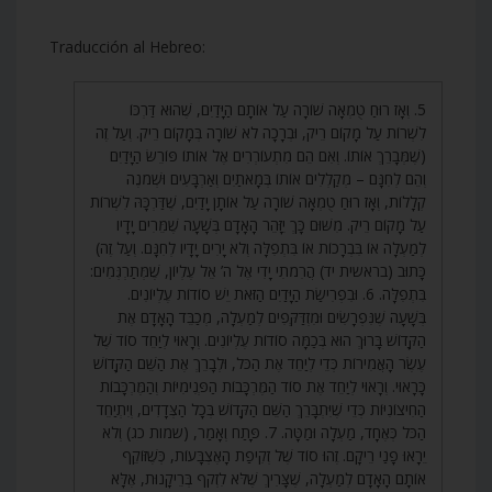
Traducción al Hebreo:
5. וְאָז רוּחַ טֻמְאָה שׁוֹרָה עַל אוֹתָם הַיָּדַיִם, שֶׁהוּא דַּרְכּוֹ
לִשְׁרוֹת עַל מָקוֹם רֵיק, וּבְרָכָה לֹא שׁוֹרָה בְּמָקוֹם רֵיק. וְעַל זֶה
(שֶׁמְּבָרֵךְ אוֹתוֹ. וְאִם הֵם מִתְעוֹרְרִים אֶל אוֹתוֹ פּוֹרֵשּׂ הַיָּדַיִם
וְהֵם לְחִנָּם – מְקַלְלִים אוֹתוֹ בְּמָאתַיִם וְאַרְבָּעִים וּשְׁמֹנֶה
קְלָלוֹת, וְאָז רוּחַ טֻמְאָה שׁוֹרָה עַל אוֹתָן יָדַיִם, שֶׁדַּרְכָּהּ לִשְׁרוֹת
עַל מָקוֹם רֵיק. מִשּׁוּם כָּךְ יִזָּהֵר הָאָדָם בְּשָׁעָה שֶׁמֵּרִים יָדָיו
לְמַעְלָה אוֹ בִּבְרָכוֹת אוֹ בִּתְפִלָּה וְלֹא יָרִים יָדָיו לְחִנָּם. וְעַל זֶה)
כָּתוּב (בראשית יד) הֲרִמֹתִי יָדִי אֶל ה’ אֵל עֶלְיוֹן, שֶׁמְּתַרְגְּמִים:
בִּתְפִלָּה. 6. וּבִפְרִישַׂת הַיָּדַיִם הַזֹּאת יֵשׁ סוֹדוֹת עֶלְיוֹנִים.
בְּשָׁעָה שֶׁנִּפְרָשִׂים וּמִזְדַּקְּפִים לְמַעְלָה, מְכַבֵּד הָאָדָם אֶת
הַקָּדוֹשׁ בָּרוּךְ הוּא בְּכַמָּה סוֹדוֹת עֶלְיוֹנִים. וְרָאוּי לְיַחֵד סוֹד שֶׁל
עֶשֶׂר הָאֲמִירוֹת כְּדֵי לְיַחֵד אֶת הַכֹּל, וּלְבָרֵךְ אֶת הַשֵּׁם הַקָּדוֹשׁ
כָּרָאוּי. וְרָאוּי לְיַחֵד אֶת סוֹד הַמֶּרְכָּבוֹת הַפְּנִימִיּוֹת וְהַמֶּרְכָּבוֹת
הַחִיצוֹנִיּוֹת כְּדֵי שֶׁיִּתְבָּרֵךְ הַשֵּׁם הַקָּדוֹשׁ בְּכָל הַצְּדָדִים, וְיִתְיַחֵד
הַכֹּל כְּאֶחָד, מַעְלָה וּמַטָּה. 7. פָּתַח וְאָמַר, (שמות כג) וְלֹא
יֵרָאוּ פָנַי רֵיקָם. זֶהוּ סוֹד שֶׁל זְקִיפַת הָאֶצְבָּעוֹת, כְּשֶׁזּוֹקֵף
אוֹתָם הָאָדָם לְמַעְלָה, שֶׁצָּרִיךְ שֶׁלֹּא לִזְקֹף בְּרֵיקָנוּת, אֶלָּא