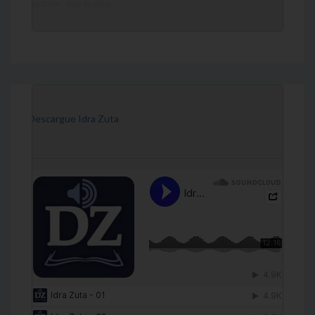
DailyZohar
·
Daily Reading
[Descargue Idra Zuta