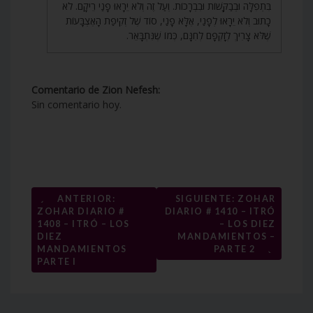
בִּתְפִלָּה וּבְבַקָּשׁוֹת וּבִבְרָכוֹת. וְעַל זֶה וְלֹא יֵרָאוּ פָנַי רֵיקָם. לֹא
כָתוּב וְלֹא יֵרָאוּ לְפָנַי, אֶלָּא פָנַי, סוֹד שֶׁל זְקִיפַת הָאֶצְבָּעוֹת
שֶׁלֹּא צָרִיךְ לְזָקְפָם לְחִנָּם, כְּמוֹ שֶׁנִּתְבָּאֵר.
Comentario de Zion Nefesh:
Sin comentario hoy.
Navegación
←
ANTERIOR:
SIGUIENTE: ZOHAR
ZOHAR DIARIO #
DIARIO # 1410 – ITRÓ
de
1408 – ITRÓ – LOS
– LOS DIEZ
entradas
DIEZ
MANDAMIENTOS –
→
MANDAMIENTOS
PARTE 2
PARTE I