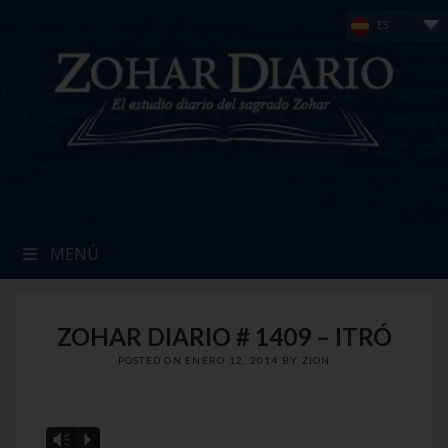
Skip
ES
to
content
MENÚ
ZOHAR DIARIO # 1409 – ITRÓ
POSTED ON
ENERO 12, 2014
BY
ZION
Vm
P