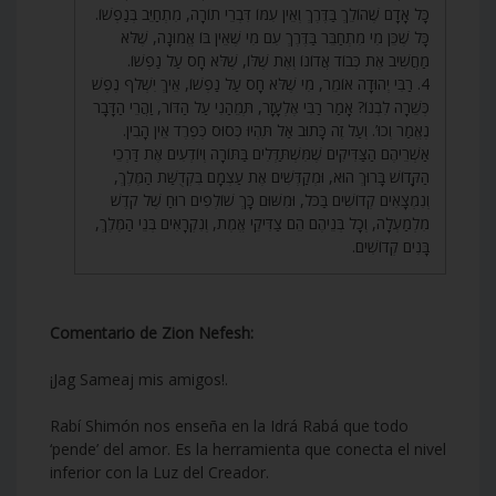
כָּל אָדָם שֶׁהוֹלֵךְ בַּדֶּרֶךְ וְאֵין עִמּוֹ דִּבְרֵי תוֹרָה, מִתְחַיֵּב בְּנַפְשׁוֹ.
כָּל שֶׁכֵּן מִי מִתְחַבֵּר בַּדֶּרֶךְ עִם מִי שֶׁאֵין בּוֹ אֱמוּנָה, שֶׁלֹּא
מַחֲשִׁיב אֶת כְּבוֹד אֲדוֹנוֹ וְאֶת שֶׁלּוֹ, שֶׁלֹּא חָס עַל נַפְשׁוֹ.
4. רַבִּי יְהוּדָה אוֹמֵר, מִי שֶׁלֹּא חָס עַל נַפְשׁוֹ, אֵיךְ יִשְׁלֹף נֶפֶשׁ
כְּשֵׁרָה לִבְנוֹ? אָמַר רַבִּי אֶלְעָזָר, תְּמֵהַנִי עַל הַדּוֹר, וַהֲרֵי הַדָּבָר
נֶאֱמַר וְכוּ’. וְעַל זֶה כָּתוּב אַל תִּהְיוּ כְּסוּס כְּפֶרֶד אֵין הָבִין.
אַשְׁרֵיהֶם הַצַּדִּיקִים שֶׁמִּשְׁתַּדְּלִים בַּתּוֹרָה וְיוֹדְעִים אֶת דַּרְכֵי
הַקָּדוֹשׁ בָּרוּךְ הוּא, וּמְקַדְּשִׁים אֶת עַצְמָם בִּקְדֻשַּׁת הַמֶּלֶךְ,
וְנִמְצָאִים קְדוֹשִׁים בַּכֹּל, וּמִשּׁוּם כָּךְ שׁוֹלְפִים רוּחַ שֶׁל קֹדֶשׁ
מִלְמַעְלָה, וְכָל בְּנֵיהֶם הֵם צַדִּיקֵי אֱמֶת, וְנִקְרָאִים בְּנֵי הַמֶּלֶךְ,
בָּנִים קְדוֹשִׁים.
Comentario de Zion Nefesh:
¡Jag Sameaj mis amigos!.
Rabí Shimón nos enseña en la Idrá Rabá que todo
‘pende’ del amor. Es la herramienta que conecta el nivel
inferior con la Luz del Creador.