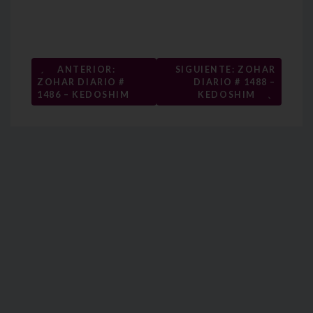
Navegación
←
ANTERIOR:
SIGUIENTE: ZOHAR
ZOHAR DIARIO #
DIARIO # 1488 –
de
→
1486 – KEDOSHIM
KEDOSHIM
entradas