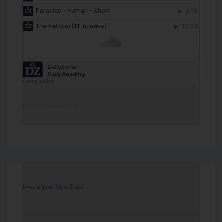
DailyZohar
·
Daily Reading
[Descargue Idra Zuta