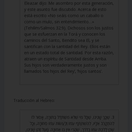
Eleazar dijo: Me asombro por esta generación,
y este asunto fue discutido. Acerca de esto
está escrito «No seáis como un caballo o
como un mulo, sin entendimiento…»
(Tehilim/Salmos 32:9). Dichosos son los justos
que se esfuerzan en la Torá y conocen los
caminos del Santo, Bendito sea El, y se
santifican con la santidad del Rey. Ellos están
en un estado total de santidad. Por esta razón,
atraen un espíritu de Santidad desde Arriba.
Sus hijos son verdaderamente justos y son
llamados ‘los hijos del Rey’, ‘hijos santos’.
Traducción al Hebreo:
3. שֶׁכָּךְ שָׁנִינוּ, שֶׁכָּל מִי שֶׁלֹּא מִשְׁתַּדֵּל בַּתּוֹרָה, אָסוּר לוֹ
לְהִתְקָרֵב אֵלָיו, לְהִשְׁתַּתֵּף עִמּוֹ וְלַעֲשׂוֹת עִמּוֹ סְחוֹרָה, וְכָל
שֶׁכֵּן לָלֶכֶת עִמּוֹ בַּדֶּרֶךְ, שֶׁהֲרֵי אֵין בּוֹ אֱמוּנָה. (וְעַל זֶה) שָׁנִינוּ,