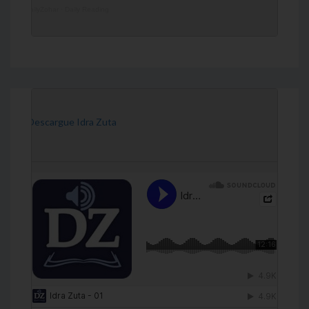
DailyZohar
·
Daily Reading
[Descargue Idra Zuta