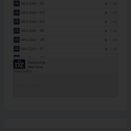
DailyZohar
·
Idra Zuta