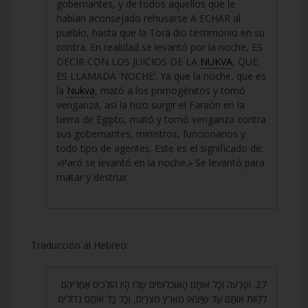
gobernantes, y de todos aquellos que le
habían aconsejado rehusarse A ECHAR al
pueblo, hasta que la Torá dio testimonio en su
contra. En realidad se levantó por la noche, ES
DECIR CON LOS JUICIOS DE LA
NUKVA
, QUE
ES LLAMADA ‘NOCHE’. Ya que la noche, que es
la
Nukva
, mató a los primogénitos y tomó
venganza, así la hizo surgir el Faraón en la
tierra de Egipto, mató y tomó venganza contra
sus gobernantes, ministros, funcionarios y
todo tipo de agentes. Este es el significado de:
«Paró se levantó en la noche.» Se levantó para
matar y destruir.
Traducción al Hebreo:
27. וּפַרְעֹה וְכָל אוֹתָם הָאוּכְלוּסִים שֶׁלּוֹ הָיוּ הוֹלְכִים אַחֲרֵיהֶם
לְלַוּוֹת אוֹתָם עַד שֶׁיָּצְאוּ מֵאֶרֶץ מִצְרַיִם, וְכָל כָּל אוֹתָם גְּדוֹלִים