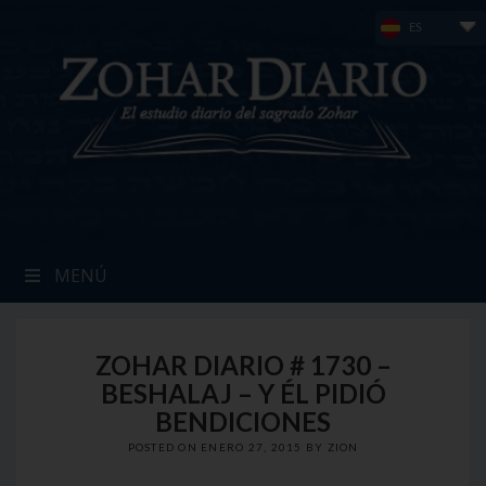
Skip
ES
to
content
MENÚ
ZOHAR DIARIO # 1730 –
BESHALAJ – Y ÉL PIDIÓ
BENDICIONES
POSTED ON
ENERO 27, 2015
BY
ZION