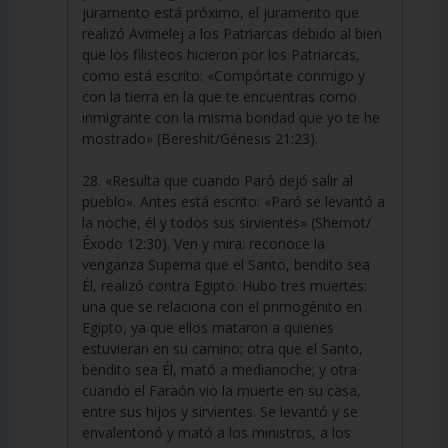
juramento está próximo, el juramento que
realizó Avimelej a los Patriarcas debido al bien
que los filisteos hicieron por los Patriarcas,
como está escrito: «Compórtate conmigo y
con la tierra en la que te encuentras como
inmigrante con la misma bondad que yo te he
mostrado» (Bereshit/Génesis 21:23).
28. «Resulta que cuando Paró dejó salir al
pueblo». Antes está escrito: «Paró se levantó a
la noche, él y todos sus sirvientes» (Shemot/
Éxodo 12:30). Ven y mira: reconoce la
venganza Superna que el Santo, bendito sea
Él, realizó contra Egipto. Hubo tres muertes:
una que se relaciona con el primogénito en
Egipto, ya que ellos mataron a quienes
estuvieran en su camino; otra que el Santo,
bendito sea Él, mató a medianoche; y otra
cuando el Faraón vio la muerte en su casa,
entre sus hijos y sirvientes. Se levantó y se
envalentonó y mató a los ministros, a los