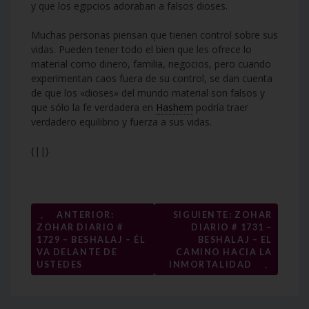
y que los egipcios adoraban a falsos dioses.
Muchas personas piensan que tienen control sobre sus
vidas. Pueden tener todo el bien que les ofrece lo
material como dinero, familia, negocios, pero cuando
experimentan caos fuera de su control, se dan cuenta
de que los «dioses» del mundo material son falsos y
que sólo la fe verdadera en
Hashem
podría traer
verdadero equilibrio y fuerza a sus vidas.
{||}
Navegación
←
ANTERIOR:
SIGUIENTE: ZOHAR
ZOHAR DIARIO #
DIARIO # 1731 –
de
1729 – BESHALAJ – ÉL
BESHALAJ – EL
entradas
VA DELANTE DE
CAMINO HACIA LA
→
USTEDES
INMORTALIDAD