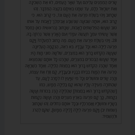
שָׂרִים הַמְמֻנִּים עֲלֵיהֶם וְעַל שְׁאָר הָעַמִּים, לִוּוּ אֶת הַשְּׁכִינָה
וְאֶת יִשְׂרָאֵל כֻּלָּם, עַד שֶׁחָנוּ בְּאֵיתָם בִּקְצֵה הַמִּדְבָּר. זֶהוּ
שֶׁכָּתוּב וַיְהִי בְּשַׁלַּח פַּרְעֹה אֶת הָעָם וְגוֹ’, כִּי קָרוֹב הוּא. כִּי
קָרוֹב הוּא, אוֹתָהּ שְׁבוּעָה שֶׁנִּשְׁבַּע אֲבִימֶלֶךְ לָאָבוֹת עַל אוֹתוֹ
טוֹב שֶׁעָשׂוּ הַפְּלִשְׁתִּים לָאָבוֹת, שֶׁכָּתוּב (בראשית כא) כַּחֶסֶד
אֲשֶׁר עָשִׂיתִי עִמְּךָ תַּעֲשֶׂה עִמָּדִי וְעִם הָאָרֶץ אֲשֶׁר גַּרְתָּה בָּהּ.
28. וַיְהִי בְּשַׁלַּח פַּרְעֹה אֶת הָעָם. מַה כָּתוּב לְמַעְלָה? וַיָּקָם
פַּרְעֹה לַיְלָה הוּא וְכָל עֲבָדָיו. בֹּא רְאֵה, הַנְּקָמָה הָעֶלְיוֹנָה
שֶׁעָשָׂה הַקָּדוֹשׁ בָּרוּךְ הוּא בְּמִצְרַיִם, שְׁלֹשָׁה סוּגֵי מָוֶת הָיוּ:
אֶחָד שֶׁעָשׂוּ הַבְּכוֹרִים בְּמִצְרַיִם, שֶׁהָרְגוּ כָּל אוֹתָם שֶׁנִּמְצְאוּ.
וְאֶחָד שֶׁהָרַג הַקָּדוֹשׁ בָּרוּךְ הוּא בַּחֲצוֹת הַלַּיְלָה. וְאֶחָד כְּשֶׁרָאָה
פַרְעֹה אֶת הַמָּוֶת בְּבֵיתוֹ בְּבָנָיו וּבַעֲבָדָיו, קָם וְזֵרַז אֶת עַצְמוֹ,
וְהָרַג שָׂרִים וּמוֹשְׁלִים וְכָל מִי שֶׁיָּעַץ לוֹ לְסָרֵב לָעָם, עַד
שֶׁהַתּוֹרָה מְעִידָה עָלָיו שֶׁהוּא קָם בַּלַּיְלָה מַמָּשׁ, כְּמוֹ
[שֶׁהַקָּדוֹשׁ בָּרוּךְ הוּא בַּחֲצוֹת] שֶׁהַלַּיְלָה הָרַג בְּכוֹרוֹת וְעָשָׂה
נְקָמוֹת, כָּךְ קָם פַּרְעֹה בְּאֶרֶץ מִצְרַיִם וְהָרַג וְעָשָּׂה נְקָמוֹת
בְּשָׂרָיו וּמוֹשְׁלָיו וַאֲמַרְכְּלָיו וּבְכָל אוֹתָם גְּדוֹלִים. זֶהוּ שֶׁכָּתוּב
(שמות יב) וַיָּקָם פַּרְעֹה לַיְלָה [לַיְלָה מַמָּשׁ], שֶׁקָּם לַהֲרֹג
וּלְהַשְׁמִיד.