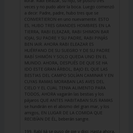
llorar. Rabí Eleazar, su hijo, se postró tres
veces y no pudo abrir la boca. Luego comenzó
a decir: Padre, padre, hubo tres que se
CONVERTIERON en uno nuevamente. ESTO
ES, HUBO TRES GRANDES HOMBRES EN LA
TIERRA, RABI ELEAZAR, RABI SHIMON BAR
IOJAI, SU PADRE Y SU PADRE, RABI PINJÁS
BEN IAIR. AHORA RABI ELEAZAR ES
HUÉRFANO DE SU SUEGRO Y DE SU PADRE
RABÍ SHIMÓN Y SOLO QUEDA UNO EN EL
MUNDO. AHORA, DESPUÉS DE QUE SE HA
IDO ESTE GRAN ÁRBOL, BAJO EL QUE LAS
BESTIAS DEL CAMPO SOLÍAN CAMINAR Y EN
CUYAS RAMAS MORABAN LAS AVES DEL
CIELO Y EL CUAL TENIA ALIMENTO PARA
TODOS, AHORA vagarán las bestias y los
pájaros QUE ANTES HABITABAN SUS RAMAS
se hundirán en el abismo del gran mar, y los
amigos, EN LUGAR DE LA COMIDA QUE
RECIBÍAN DE ÉL, beberán sangre.
199. Rabí Jiá se puso de pie y dijo: Hasta ahora,