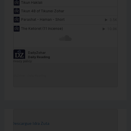
DailyZohar
·
Daily Reading
[Descargue Idra Zuta