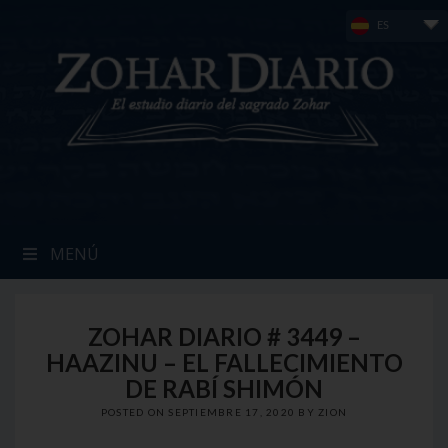
Skip
ES
to
content
MENÚ
ZOHAR DIARIO # 3449 –
HAAZINU – EL FALLECIMIENTO
DE RABÍ SHIMÓN
POSTED ON
SEPTIEMBRE 17, 2020
BY
ZION