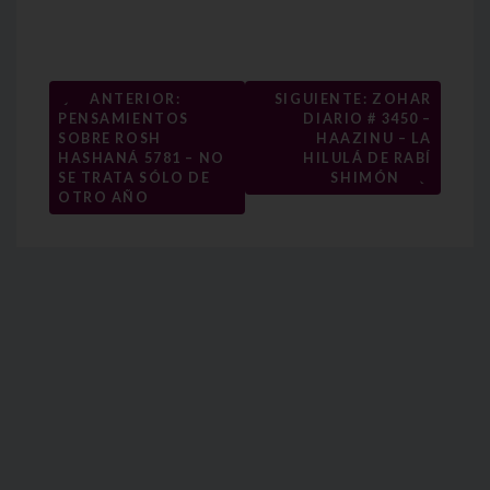
Navegación
←
ANTERIOR:
SIGUIENTE: ZOHAR
PENSAMIENTOS
DIARIO # 3450 –
de
SOBRE ROSH
HAAZINU – LA
entradas
HASHANÁ 5781 – NO
HILULÁ DE RABÍ
→
SE TRATA SÓLO DE
SHIMÓN
OTRO AÑO