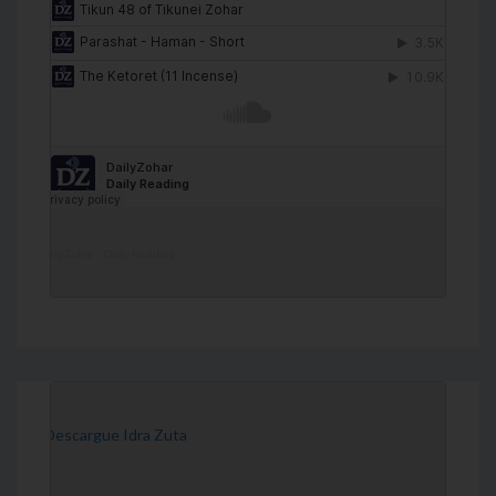
DailyZohar
·
Daily Reading
[Descargue Idra Zuta