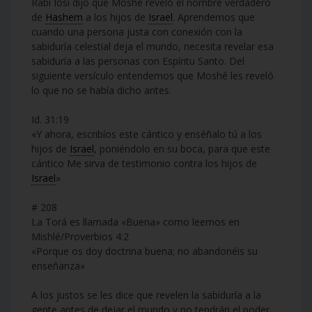
Rabí Iosi dijo que Moshé reveló el nombre verdadero
de
Hashem
a los hijos de
Israel
. Aprendemos que
cuando una persona justa con conexión con la
sabiduría celestial deja el mundo, necesita revelar esa
sabiduría a las personas con Espíritu Santo. Del
siguiente versículo entendemos que Moshé les reveló
lo que no se había dicho antes.
Id. 31:19
«Y ahora, escribíos este cántico y enséñalo tú a los
hijos de
Israel
, poniéndolo en su boca, para que este
cántico Me sirva de testimonio contra los hijos de
Israel
»
# 208
La Torá es llamada «Buena» como leemos en
Mishlé/Proverbios 4:2
«Porque os doy doctrina buena; no abandonéis su
enseñanza»
A los justos se les dice que revelen la sabiduría a la
gente antes de dejar el mundo y no tendrán el poder