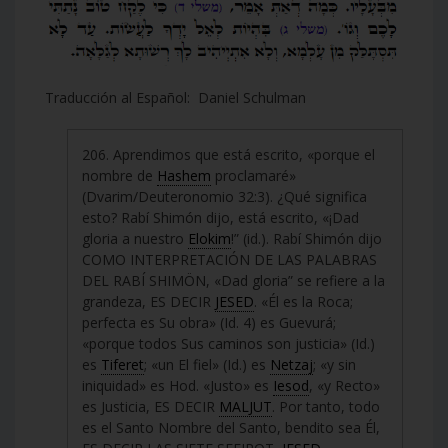
Traducción al Español: Daniel Schulman
206. Aprendimos que está escrito, «porque el
nombre de
Hashem
proclamaré»
(Dvarim/Deuteronomio 32:3). ¿Qué significa
esto? Rabí Shimón dijo, está escrito, «¡Dad
gloria a nuestro
Elokim
!” (id.). Rabí Shimón dijo
COMO INTERPRETACIÓN DE LAS PALABRAS
DEL RABÍ SHIMÖN, «Dad gloria” se refiere a la
grandeza, ES DECIR
JESED
. «Él es la Roca;
perfecta es Su obra» (Id. 4) es Guevurá;
«porque todos Sus caminos son justicia» (Id.)
es
Tiferet
; «un El fiel» (Id.) es
Netzaj
; «y sin
iniquidad» es Hod. «Justo» es
Iesod
, «y Recto»
es Justicia, ES DECIR
MALJUT
. Por tanto, todo
es el Santo Nombre del Santo, bendito sea Él,