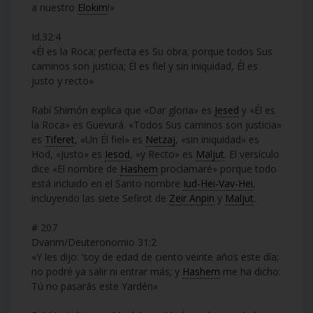
a nuestro
Elokim
!»
Id.32:4
«Él es la Roca; perfecta es Su obra; porque todos Sus
caminos son justicia; Él es fiel y sin iniquidad, Él es
justo y recto»
Rabí Shimón explica que «Dar gloria» es
Jesed
y «Él es
la Roca» es Guevurá. «Todos Sus caminos son justicia»
es
Tiferet
, «Un Él fiel» es
Netzaj
, «sin iniquidad» es
Hod, «Justo» es
Iesod
, «y Recto» es
Maljut
. El versículo
dice «El nombre de
Hashem
proclamaré» porque todo
está incluido en el Santo nombre
Iud-Hei-Vav-Hei
,
incluyendo las siete Sefirot de
Zeir Anpin
y
Maljut
.
# 207
Dvarim/Deuteronomio 31:2
«Y les dijo: ‘soy de edad de ciento veinte años este día;
no podré ya salir ni entrar más; y
Hashem
me ha dicho:
Tú no pasarás este Yardén»