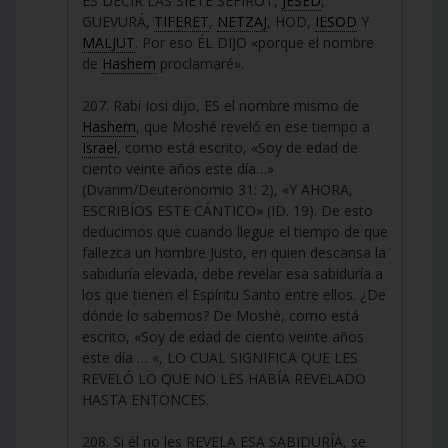
ES DECIR LAS SIETE SEFIROT,
JESED
,
GUEVURÁ,
TIFERET
,
NETZAJ
, HOD,
IESOD
Y
MALJUT
. Por eso ÉL DIJO «porque el nombre
de
Hashem
proclamaré».
207. Rabí Iosi dijo, ES el nombre mismo de
Hashem
, que Moshé reveló en ese tiempo a
Israel
, como está escrito, «Soy de edad de
ciento veinte años este día…»
(Dvarim/Deuteronomio 31: 2), «Y AHORA,
ESCRIBÍOS ESTE CÁNTICO» (ID. 19). De esto
deducimos que cuando llegue el tiempo de que
fallezca un hombre Justo, en quien descansa la
sabiduría elevada, debe revelar esa sabiduría a
los que tienen el Espíritu Santo entre ellos. ¿De
dónde lo sabemos? De Moshé, como está
escrito, «Soy de edad de ciento veinte años
este día … «, LO CUAL SIGNIFICA QUE LES
REVELÓ LO QUE NO LES HABÍA REVELADO
HASTA ENTONCES.
208. Si él no les REVELA ESA SABIDURÍA, se