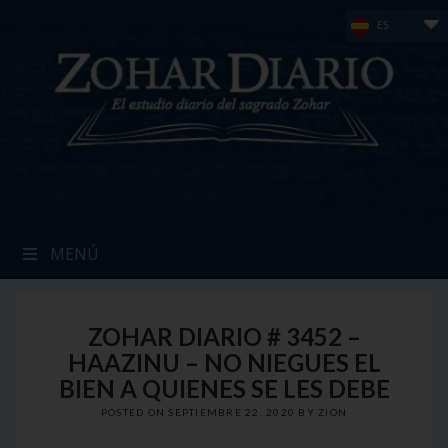
Skip
ES
to
content
MENÚ
ZOHAR DIARIO # 3452 –
HAAZINU – NO NIEGUES EL
BIEN A QUIENES SE LES DEBE
POSTED ON
SEPTIEMBRE 22, 2020
BY
ZION