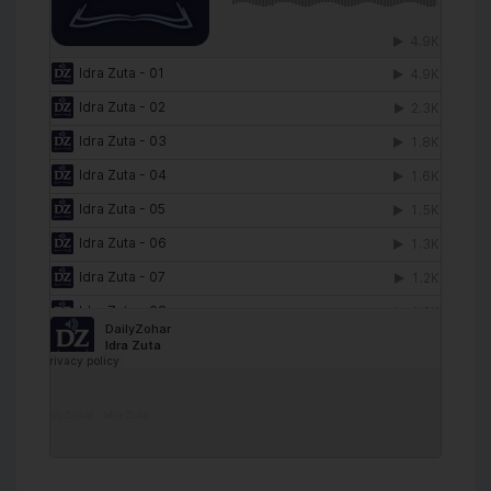
DailyZohar
·
Idra Zuta