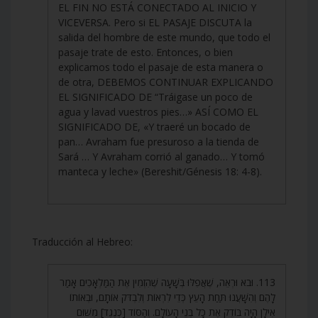
EL FIN NO ESTÁ CONECTADO AL INICIO Y
VICEVERSA. Pero si EL PASAJE DISCUTA la
salida del hombre de este mundo, que todo el
pasaje trate de esto. Entonces, o bien
explicamos todo el pasaje de esta manera o
de otra, DEBEMOS CONTINUAR EXPLICANDO
EL SIGNIFICADO DE “Tráigase un poco de
agua y lavad vuestros pies…» ASÍ COMO EL
SIGNIFICADO DE, «Y traeré un bocado de
pan… Avraham fue presuroso a la tienda de
Sará … Y Avraham corrió al ganado… Y tomó
manteca y leche» (Bereshit/Génesis 18: 4-8).
Traducción al Hebreo:
113. וּבֹא וּרְאֵה, שֶׁאֲפִלּוּ בְּשָׁעָה שֶׁהִזְמִין אֶת הַמַּלְאָכִים אָמַר
לָהֶם וְהִשָּׁעֲנוּ תַּחַת הָעֵץ כְּדֵי לִרְאוֹת וְלִבְדֹּק אוֹתָם, וּבְאוֹתוֹ
אִילָן הָיָה בּוֹדֵק אֶת כָּל בְּנֵי הָעוֹלָם. וְהַסּוֹד [כְּנֶגֶד] מִשּׁוּם