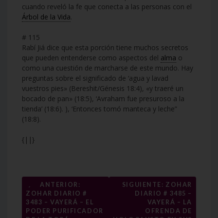
cuando reveló la fe que conecta a las personas con el
Árbol de la Vida
.
# 115
Rabí Jiá dice que esta porción tiene muchos secretos
que pueden entenderse como aspectos del
alma
o
como una cuestión de marcharse de este mundo. Hay
preguntas sobre el significado de ‘agua y lavad
vuestros pies» (Bereshit/Génesis 18:4), «y traeré un
bocado de pan» (18:5), ‘Avraham fue presuroso a la
tienda’ (18:6). ), ‘Entonces tomó manteca y leche”
(18:8).
{||}
Navegación
←
ANTERIOR:
SIGUIENTE: ZOHAR
ZOHAR DIARIO #
DIARIO # 3485 –
de
3483 – VAYERÁ – EL
VAYERÁ – LA
entradas
PODER PURIFICADOR
OFRENDA DE