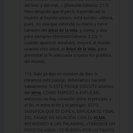
del bien y del mal…» (Bereshit/Génesis 2:17).
Pero después que él pecó, trayendo así la
muerte al mundo entero, está escrito: «Ahora,
pues, no sea que extienda su mano y tome
también del
árbol de la vida
, y coma, y viva
para siempre» (Bereshit/Génesis 3:22). Y
cuando apareció Avraham, mejoró al mundo
usando otro árbol, el
Árbol de la Vida
, para
presentar la fe adecuada a todos los pueblos
del mundo.
115. Rabí Jiá dijo en nombre de Rav: Si
miramos este pasaje, deberíamos hacerlo
sabiamente. Si ESTE PASAJE DISCUTE asuntos
del
alma
, COMO EMPEZÓ A EXPLICAR,
entonces no hay conexión entre el principio y
el fin, ni entre el fin y el principio. ESTO
SIGNIFICA QUE ES DIFÍCIL EXPLICAR EL FINAL
DEL PASAJE EN RELACIÓN CON EL
ALMA
,
REFIRIENDO A LAS PALABRAS, «TRÁIGASE UN
POCO DE AGUA…TE RUEGO» POR LO TANTO,