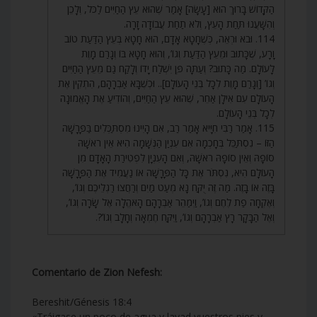
הַקָּדוֹשׁ בָּרוּךְ הוּא [עָשָׂה] אָמַר שֶׁהוּא עֵץ הַחַיִּים לַכֹּל, וְלָכֵן
וְהִשָּׁעֲנוּ תַּחַת הָעֵץ, וְלֹא תַחַת עֲבוֹדָה זָרָה.
114. וּבֹא וּרְאֵה, כְּשֶׁחָטָא אָדָם, הוּא חָטָא בְּעֵץ הַדַּעַת טוֹב
וָרָע, שֶׁכָּתוּב וּמֵעֵץ הַדַּעַת וְגוֹ’, וְהוּא חָטָא בּוֹ וְגָרַם מָוֶת
לָעוֹלָם. מַה כָּתוּב? וְעַתָּה פֶּן יִשְׁלַח יָדוֹ וְלָקַח גַּם מֵעֵץ הַחַיִּים
וְגוֹ’ [וְגָרַם מָוֶת לְכָל בְּנֵי הָעוֹלָם].. וּכְשֶׁבָּא אַבְרָהָם, הִתְקִין אֶת
הָעוֹלָם עִם אִילָן אַחֵר, שֶׁהוּא עֵץ הַחַיִּים, וְהוֹדִיעַ אֶת הָאֱמוּנָה
לְכָל בְּנֵי הָעוֹלָם.
115. אָמַר רַבִּי חִיָּיא אָמַר רַב, אִם הָיִינוּ מִסְתַּכְּלִים בַּפָּרָשָׁה
הַזּוֹ – נִסְתַּכֵּל בְּחָכְמָה אִם עִנְיַן הַנְּשָׁמָה הִיא אֵין רֹאשָׁהּ
סוֹפָהּ וְאֵין סוֹפָהּ רֹאשָׁהּ, וְאִם הָעִנְיָן לִפְטִירַת הָאָדָם מִן
הָעוֹלָם הִיא, נִסְתֹּר אֶת כָּל הַפָּרָשָׁה אוֹ נַעֲמִיד אֶת הַפָּרָשָׁה
בָּזֶה אוֹ בָזֶה. מַה זֶּה יֻקַּח נָא מְעַט מַיִם וְרַחֲצוּ רַגְלֵיכֶם וְגוֹ’,
וְאֶקְחָה פַת לֶחֶם וְגוֹ’, וַיְמַהֵר אַבְרָהָם הָאֹהֱלָה אֶל שָׂרָה וְגוֹ’,
וְאֶל הַבָּקָר רָץ אַבְרָהָם וְגוֹ’, וַיִּקַּח חֶמְאָה וְחָלָב וְגוֹ’?.
Comentario de Zion Nefesh:
Bereshit/Génesis 18:4
«Tráigase un poco de agua y lavad vuestros pies y