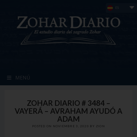
Skip
ES
to
content
MENÚ
ZOHAR DIARIO # 3484 –
VAYERÁ – AVRAHAM AYUDÓ A
ADAM
POSTED ON
NOVIEMBRE 3, 2020
BY
ZION