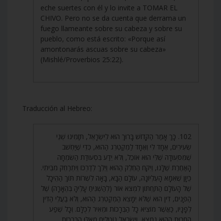
eche suertes con él y lo invite a TOMAR EL
CHIVO. Pero no se da cuenta que derrama un
fuego llameante sobre su cabeza y sobre su
pueblo, como está escrito: «Porque así
amontonarás ascuas sobre su cabeza»
(Mishlé/Proverbios 25:22).
Traducción al Hebreo:
102. כָּךְ אָמַר הַקָּדוֹשׁ בָּרוּךְ הוּא לְיִשְׂרָאֵל, תַּזְמִינוּ שְׁנֵי
שְׂעִירִים, אֶחָד לִי וְאֶחָד לַמְקַטְרֵג הַהוּא, כְּדֵי שֶׁיַּחְשֹׁב
שֶׁמִּסְּעוּדָה שֶׁלִּי הוּא אוֹכֵל, וְלֹא יֵדַע בִּסְעוּדַת הַשִּׂמְחָה
הָאַחֶרֶת שֶׁלָּנוּ, וְיִקַּח הַחֵלֶק הַהוּא וְיֵלֵךְ לְדַרְכּוֹ וְיִתְרַחֵק מִבֵּיתִי.
כֵּיוָן שֶׁאִמָּא הָעֶלְיוֹנָה, עוֹלָם הַבָּא, בָּאָה לִשְׁרוֹת תּוֹךְ הַהֵיכָל
שֶׁל הָעוֹלָם הַתַּחְתּוֹן לִמְצֹא אוֹר (לְהַשְׁגִּיחַ עָלֶיהָ בְּהֶאָרָה) שֶׁל
הַפָּנִים, דִּין הוּא שֶׁלֹּא יִמָּצֵא הַמְקַטְרֵג הַהוּא, וְלֹא בַעֲלֵי הַדִּין
לְפָנָיו, כַּאֲשֶׁר מוֹצִיא כָל הַבְּרָכוֹת וּמֵאִיר לְכֻלָּם. וְכָל שֶׁפַע
הַחֵרוּת הַהוּא נִמְצָא, וְיִשְׂרָאֵל נוֹטְלִים מֵאֵלּוּ הַבְּרָכוֹת.