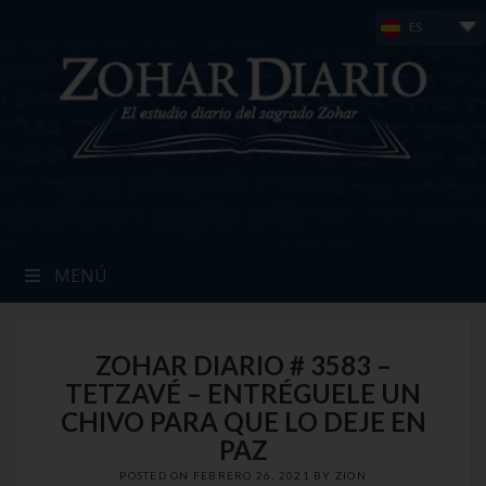
Skip
ES
to
content
MENÚ
ZOHAR DIARIO # 3583 –
TETZAVÉ – ENTRÉGUELE UN
CHIVO PARA QUE LO DEJE EN
PAZ
POSTED ON
FEBRERO 26, 2021
BY
ZION