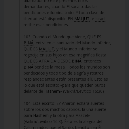
difamador no esté presente, ni los
demandantes, cuando Él saca todas las
bendiciones e ilumina todo. Y toda clase de
libertad está disponible EN
MALJUT
, e
Israel
recibe esas bendiciones.
103. Cuando el Mundo que Viene, QUE ES
BINÁ
, entra en el santuario del Mundo Inferior,
QUE ES
MALJUT
, y el Mundo Inferior se
regocija en sus hijos en esa magnífica fiesta
QUE ES ATRAÍDA DESDE
BINÁ
, entonces
BINÁ
bendice la mesa. Todos los mundos son
bendecidos y todo tipo de alegría y rostros
resplandecientes están presentes allí. Esto es
lo que está escrito: «para que queden puros
delante de
Hashem
» (Vaikrá/Levítico 16:30)
104. Está escrito: «Y Aharón echará suertes
sobre los dos machos cabríos, la una suerte
para
Hashem
y la otra para Azazel»
(Vaikrá/Levítico 16:8). Ésta es la alegría del
Calumniador, que el Santo, bendito sea Él,