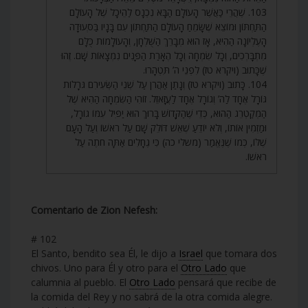
103. שֶׁהֲרֵי כַּאֲשֶׁר הָעוֹלָם הַבָּא נִכְנָס לַהֵיכָל שֶׁל הָעוֹלָם
הַתַּחְתּוֹן וּמוֹצֵא שֶׁשָּׂמֵחַ הָעוֹלָם הַתַּחְתּוֹן עִם בָּנָיו בַּסְּעוּדָה
הָעֶלְיוֹנָה הַהִיא, אָז הוּא מְבָרֵךְ הַשֻּׁלְחָן, וְהָעוֹלָמוֹת כֻּלָּם
מִתְבָּרְכִים, וְכָל שִׂמְחָה וְכָל הֶאָרַת הַפָּנִים נִמְצָאוֹת שָׁם. זֶהוּ
שֶׁכָּתוּב (ויקרא טז) לִפְנֵי ה’ תִּטְהָרוּ.
104. כָּתוּב (ויקרא טז) וְנָתַן אַהֲרֹן עַל שְׁנֵי הַשְּׂעִירִם גֹּרָלוֹת
גּוֹרָל אֶחָד לַה’ וְגוֹרָל אֶחָד לַעֲזָאזֵל. זוֹהִי הַשִּׂמְחָה הַהִיא שֶׁל
הַמְקַטְרֵג הַהוּא, כְּדֵי שֶׁהַקָּדוֹשׁ בָּרוּךְ הוּא יַפִּיל עִמּוֹ גוֹרָל,
וּמַזְמִין אוֹתוֹ, וְלֹא יוֹדֵעַ שֶׁאֵשׁ דּוֹלֵק שָׁם עַל רֹאשׁוֹ וְעַל הָעָם
שֶׁלּוֹ, כְּמוֹ שֶׁנֶּאֱמַר (משלי כה) כִּי גֶחָלִים אַתָּה חֹתֶה עַל
רֹאשׁוֹ.
Comentario de Zion Nefesh:
# 102
El Santo, bendito sea Él, le dijo a
Israel
que tomara dos
chivos. Uno para Él y otro para el
Otro Lado
que
calumnia al pueblo. El
Otro Lado
pensará que recibe de
la comida del Rey y no sabrá de la otra comida alegre.