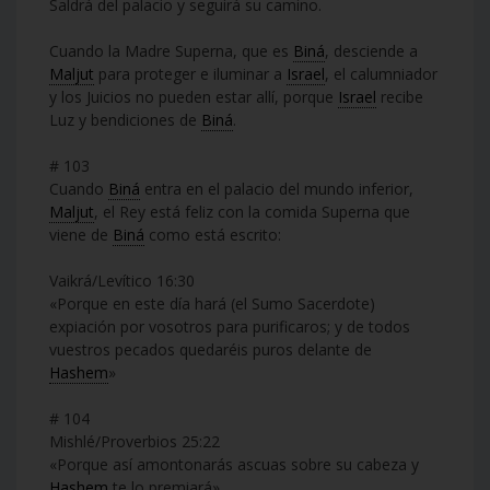
Saldrá del palacio y seguirá su camino.
Cuando la Madre Superna, que es
Biná
, desciende a
Maljut
para proteger e iluminar a
Israel
, el calumniador
y los Juicios no pueden estar allí, porque
Israel
recibe
Luz y bendiciones de
Biná
.
# 103
Cuando
Biná
entra en el palacio del mundo inferior,
Maljut
, el Rey está feliz con la comida Superna que
viene de
Biná
como está escrito:
Vaikrá/Levítico 16:30
«Porque en este día hará (el Sumo Sacerdote)
expiación por vosotros para purificaros; y de todos
vuestros pecados quedaréis puros delante de
Hashem
»
# 104
Mishlé/Proverbios 25:22
«Porque así amontonarás ascuas sobre su cabeza y
Hashem
te lo premiará»