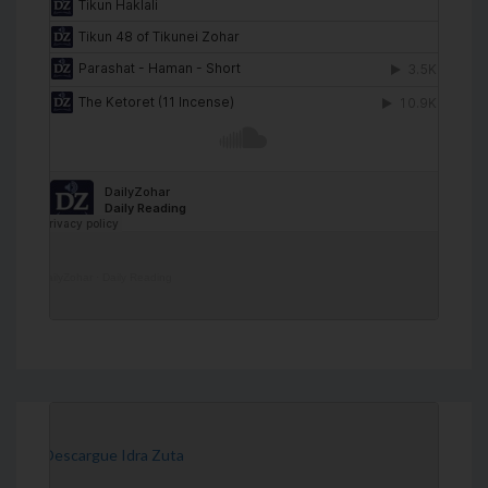
DailyZohar
·
Daily Reading
[Descargue Idra Zuta