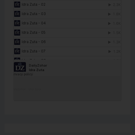
DailyZohar
·
Idra Zuta