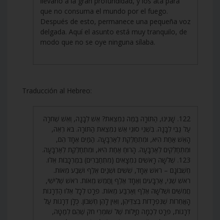
llevarlo a la gran profundidad, y los ata para
que no consuma el mundo por el fuego.
Después de esto, permanece una pequeña voz
delgada. Aquí el asunto está muy tranquilo, de
modo que no se oye ninguna sílaba.
Traducción al Hebreo:
122. שָׁנִינוּ, הַתּוֹרָה בַּמֶּה נִמְצֵאת? אֵשׁ לְבָנָה, וְאֵשׁ שְׁחֹרָה
עַל גַּבֵּי לְבָנָה. בִּשְׁנֵי סוּגֵי אֵשׁ נִמְצֵאת הַתּוֹרָה. בֹּא רְאֵה,
הָאֵשׁ אַחַת הִיא, וּמִתְחַלֶּקֶת לְאַרְבָּעָה. הַמַּיִם אֶחָד הֵם,
וּמִתְחַלְּקִים לְאַרְבָּעָה. הָרוּחַ אַחַת הִיא, וּמִתְחַלֶּקֶת לְאַרְבָּעָה.
123. שְׁלֹשָׁה רָאשִׁים נִמְצָאִים (מִתְחַבְּרִים) בְּמֶרְכָּבוֹת אֵלּוּ.
חֶשְׁבּוֹנָם – רֹאשׁ אֶחָד, שִׁשִּׁים וּשְׁנַיִם אֶלֶף וּשְׁבַע מֵאוֹת.
רֹאשׁ שֵׁנִי, אַרְבָּעִים וְאֶחָד אֶלֶף וַחֲמֵשׁ מֵאוֹת. רֹאשׁ שְׁלִישִׁי,
חֲמִשִּׁים וּשְׁלֹשָׁה אֶלֶף וְאַרְבַּע מֵאוֹת. פְּרָט לְכָל אֵלּוּ הַדְּרָגוֹת
הָאֲחֵרוֹת שֶׁנִּפְרָדוֹת בְּצִדֵּיהֶן, וְאֵין לָהֶן חֶשְׁבּוֹן. כֻּלָּן דְּרָגוֹת עַל
דְּרָגוֹת, פְּרָט לְכַמָּה חֲיָלוֹת שֶׁל שׁוֹמְרֵי חֹק שֶׁהֵם לְמַטָּה,