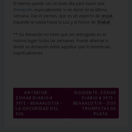
El viernes puede ser un buen día para hacer una
Donación
, especialmente si no donó en la última
semana. Dar el viernes, que es un aspecto de
Iesod
,
expande la vasija hacia la Luz y el honor de
Shabat
.
** Su donación no tiene que ser entregada en el
mismo lugar todas las semanas. Puede alternar o
dividir su donación entre aquellos que lo benefician
espiritualmente.
Navegación
←
ANTERIOR:
SIGUIENTE: ZOHAR
ZOHAR DIARIO #
DIARIO # 3973 –
de
3971 – BEHAALOTJÁ –
BEHAALOTJÁ – DOS
entradas
LA OSCURIDAD DEL
TROMPETAS DE
→
SOL
PLATA