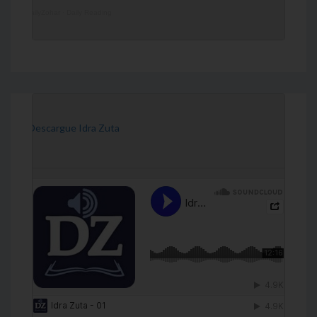
DailyZohar
·
Daily Reading
[Descargue Idra Zuta