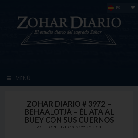
Skip
ES
to
content
MENÚ
ZOHAR DIARIO # 3972 –
BEHAALOTJÁ – ÉL ATA AL
BUEY CON SUS CUERNOS
POSTED ON
JUNIO 10, 2022
BY
ZION