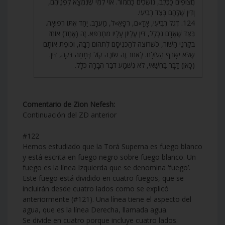
חֲצוּפִים כַּכֶּלֶב, נוֹשְׁכִים כַּחֲמוֹר. אוֹי לְמִי שֶׁנִּמְצָא לִפְנֵיהֶם,
וְדִין שֶׁלָּהֶם בְּצַד רְבִיעִי.
124. דֶּגֶל רְבִיעִי, אָדָ»ם, רְפָאֵ»ל, מַעֲרָב. יַחַד אִתּוֹ רְפוּאָה.
בַּצַּד שֶׁאָדָם נִכְלָל, דִּין עֶלְיוֹן עָלָיו מִתְרַפֵּא. זֶה (אֶחָד) אוֹחֵז
בְּקַרְנֵי הַשּׁוֹר, כְּשֶׁרוֹצֶה לְהַכְנִיסָם לִתְהוֹם רַבָּה, וְכוֹפֵת אוֹתָם
שֶׁלֹּא יִשָּׂרֵף הָעוֹלָם. לְאַחַר זֶה שׁוֹרֶה קוֹל דְּמָמָה דַּקָּה, דִּין.
(כָּאן) דָּבָר בַּחֲשַׁאי, לֹא נִשְׁמָע דְּבַר הֲבָרָה כְּלָל.
Comentario de Zion Nefesh:
Continuación del ZD anterior
#122
Hemos estudiado que la Torá Superna es fuego blanco
y está escrita en fuego negro sobre fuego blanco. Un
fuego es la línea Izquierda que se denomina ‘fuego’.
Este fuego está dividido en cuatro fuegos, que se
incluirán desde cuatro lados como se explicó
anteriormente (#121). Una línea tiene el aspecto del
agua, que es la línea Derecha, llamada agua.
Se divide en cuatro porque incluye cuatro lados.