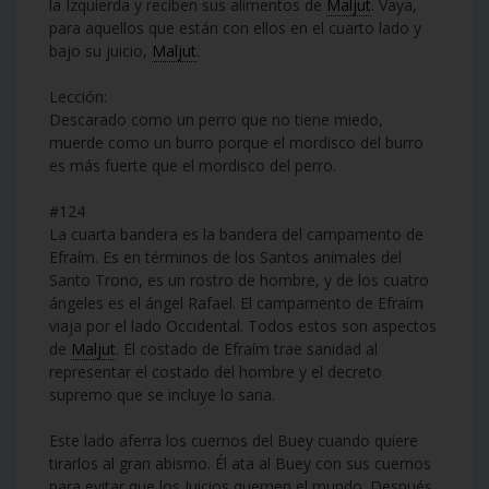
la Izquierda y reciben sus alimentos de
Maljut
. Vaya,
para aquellos que están con ellos en el cuarto lado y
bajo su juicio,
Maljut
.
Lección:
Descarado como un perro que no tiene miedo,
muerde como un burro porque el mordisco del burro
es más fuerte que el mordisco del perro.
#124
La cuarta bandera es la bandera del campamento de
Efraím. Es en términos de los Santos animales del
Santo Trono, es un rostro de hombre, y de los cuatro
ángeles es el ángel Rafael. El campamento de Efraím
viaja por el lado Occidental. Todos estos son aspectos
de
Maljut
. El costado de Efraím trae sanidad al
representar el costado del hombre y el decreto
supremo que se incluye lo sana.
Este lado aferra los cuernos del Buey cuando quiere
tirarlos al gran abismo. Él ata al Buey con sus cuernos
para evitar que los Juicios quemen el mundo. Después