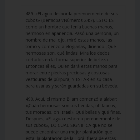
489. «El agua desborda perennemente de sus
cubos» (Bemidbar/Números 24:7). ESTO ES
como un hombre que tenía buenas manos,
hermoso en apariencia. Pasó una persona, un
hombre de mal ojo, miró estas manos, las
tomó y comenzó a elogiarlas, diciendo: ¡Qué
hermosas son, qué lindas! Mira los dedos
cortados en la forma superior de belleza.
Entonces él es, Quien dará estas manos para
morar entre piedras preciosas y costosas
vestiduras de púrpura, Y ESTAR en su casa
para usarlas y serán guardadas en su bóveda.
490. Aquí, el mismo Bilam comenzó a alabar:
«¡Cuán hermosas son tus tiendas, oh Iaacov,
tus moradas, oh
Israel
». Qué bellas y qué finas.
Después, «El agua desborda perennemente de
sus cubos», LO CUAL SIGNIFICA que no se
puede encontrar una mejor plantación que
ésta, la plantación de la Torá, fuera de estas