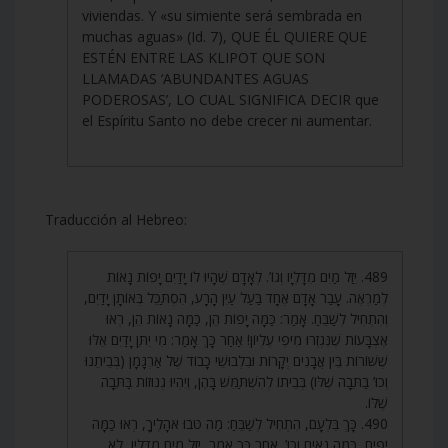
viviendas. Y «su simiente será sembrada en
muchas aguas» (Id. 7), QUE ÉL QUIERE QUE
ESTÉN ENTRE LAS KLIPOT QUE SON
LLAMADAS ‘ABUNDANTES AGUAS
PODEROSAS’, LO CUAL SIGNIFICA DECIR que
el Espíritu Santo no debe crecer ni aumentar.
Traducción al Hebreo:
489. יִזַּל מַיִם מִדָּלְיָו וְגוֹ’. לְאָדָם שֶׁהָיוּ לוֹ יָדַיִם יָפוֹת נָאוֹת
לְמַרְאֶה. עָבַר אָדָם אֶחָד בַּעַל עַיִן הָרָע, הִסְתַּכֵּל בְּאוֹתָן יָדַיִם,
וְהִתְחִיל לְשַׁבֵּחַ. אָמַר: כַּמָּה יָפוֹת הֵן, כַּמָּה נָאוֹת הֵן, רְאוּ
אֶצְבָּעוֹת שֶׁנִּגְזְרוּ מִיֹּפִי עֶלְיוֹן! אַחַר כָּךְ אָמַר: מִי יִתֵּן יָדַיִם אֵלּוּ
שֶׁשּׁוֹרוֹת בֵּין אֲבָנִים יְקָרוֹת וּבִלְבוּשֵׁי כָבוֹד שֶׁל אַרְגָּמָן (בְּבֵיתֵנוּ
וְכוּ’ בַּתֵּבָה שֶׁלּוֹ) בְּבֵיתוֹ לְהִשְׁתַּמֵּשׁ בָּהֶן, וְיִהְיוּ גְנוּזוֹת בַּתֵּבָה
שֶׁלּוֹ.
490. כָּךְ בִּלְעָם, הִתְחִיל לְשַׁבֵּחַ: מַה טֹּבוּ אֹהָלֶיךָ, רְאוּ כַּמָּה
יָפִים, כַּמָּה נָאִים וְכוּ’. אַחַר כָּךְ אָמַר, יִזַּל מַיִם מִדָּלְיָו, לֹא