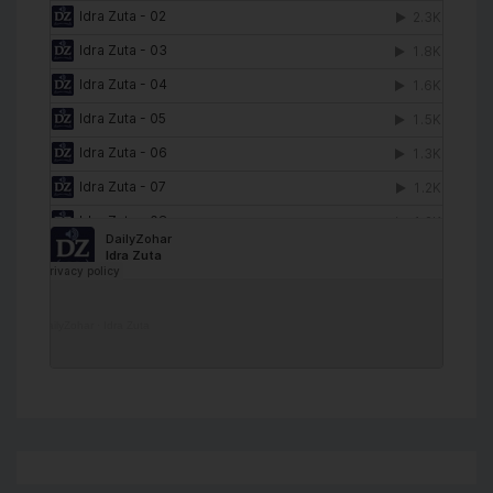
DailyZohar
·
Idra Zuta