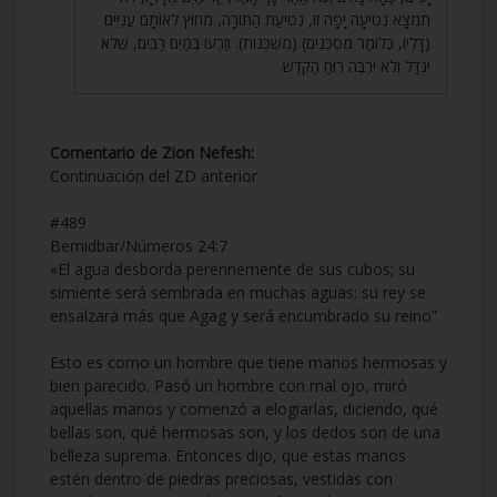
תִמְצָא נְטִיעָה יָפָה זוֹ, נְטִיעַת הַתּוֹרָה, מִחוּץ לְאוֹתָם עֲנִיִּים
(דָּלְיוֹ, כְּלוֹמַר מִסְכֵּנִים) (מִשְׁכְּנוֹת). וְזַרְעוֹ בְּמַיִם רַבִּים, שֶׁלֹּא
יִגְדַּל וְלֹא יִרְבֶּה רוּחַ הַקֹּדֶשׁ.
Comentario de Zion Nefesh:
Continuación del ZD anterior
#489
Bemidbar/Números 24:7
«El agua desborda perennemente de sus cubos; su
simiente será sembrada en muchas aguas; su rey se
ensalzará más que Agag y será encumbrado su reino”
Esto es como un hombre que tiene manos hermosas y
bien parecido. Pasó un hombre con mal ojo, miró
aquellas manos y comenzó a elogiarlas, diciendo, qué
bellas son, qué hermosas son, y los dedos son de una
belleza suprema. Entonces dijo, que estas manos
estén dentro de piedras preciosas, vestidas con