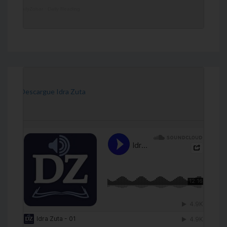
DailyZohar
·
Daily Reading
[Descargue Idra Zuta