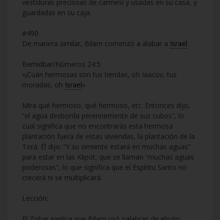
vestiduras preciosas de carmesí y usadas en su casa, y
guardadas en su caja.
#490
De manera similar, Bilam comenzó a alabar a
Israel
:
Bemidbar/Números 24:5
«¡Cuán hermosas son tus tiendas, oh Iaacov, tus
moradas, oh
Israel
»
Mira qué hermoso, qué hermoso, etc. Entonces dijo,
“el agua desborda perennemente de sus cubos”, lo
cual significa que no encontrarás esta hermosa
plantación fuera de estas viviendas, la plantación de la
Torá. Él dijo: “Y su simiente estará en muchas aguas”
para estar en las Klipot, que se llaman “muchas aguas
poderosas”, lo que significa que el Espíritu Santo no
crecerá ni se multiplicará.
Lección:
El Zohar explica que Bilam usó palabras de elogio,