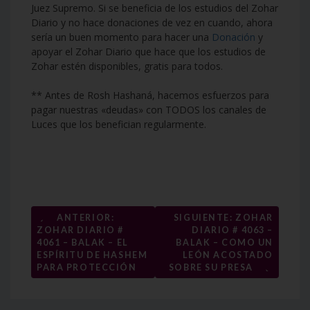
Juez Supremo. Si se beneficia de los estudios del Zohar
Diario y no hace donaciones de vez en cuando, ahora
sería un buen momento para hacer una
Donación
y
apoyar el Zohar Diario que hace que los estudios de
Zohar estén disponibles, gratis para todos.
** Antes de Rosh Hashaná, hacemos esfuerzos para
pagar nuestras «deudas» con TODOS los canales de
Luces que los benefician regularmente.
Navegación
←
ANTERIOR:
SIGUIENTE: ZOHAR
ZOHAR DIARIO #
DIARIO # 4063 –
de
4061 – BALAK – EL
BALAK – COMO UN
entradas
ESPÍRITU DE HASHEM
LEÓN ACOSTADO
→
PARA PROTECCIÓN
SOBRE SU PRESA