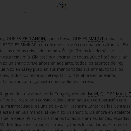
Rey, QUE ES
ZEIR ANPIN
, que la Reina, QUE ES
MALJUT
, deba ir y
 ESTO ES SIMILAR a un rey que se casó con una reina altanera. El re
odas las demás reinas del mundo. Él dijo: ‘Todas las demás se
esta reina mía. Ella está por encima de todas. ¿Qué haré por ella?
hizo un anuncio: ‘De ahora en adelante, todos los asuntos del rey
Qué hizo él? El rey puso en sus manos todas sus armas, todos los
 rey, todos los tesoros del rey. Él dijo: ‘De ahora en adelante,
drá hablar conmigo hasta que notifique a la reina.
n Su gran afecto y amor por la Congregación de
Israel
, QUE ES
MALJU
 dijo: Todo el resto son consideradas como nada en comparación con
ma, mi inmaculada, es una sola» (Shir Hashirim/Cantar de los Cantares
asa estará en Sus manos. El Rey hizo un anuncio. De ahora en adelante
s de la Reina. Puso en sus manos todas sus armas, lanzas, espadas,
RAS, fortificaciones, maderas, rocas y todos los soldados. Esto es lo
e Shlomó, sesenta hombres valientes… todos ceñidos con espadas, y