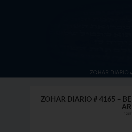
Skip
to
content
ZOHAR DIARIO
ZOHAR DIARIO # 4165 – 
AR
POS