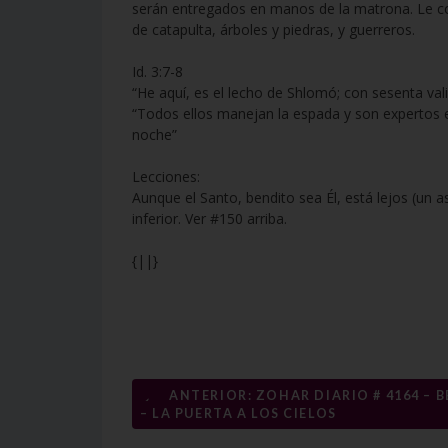
serán entregados en manos de la matrona. Le con
de catapulta, árboles y piedras, y guerreros.
Id. 3:7-8
“He aquí, es el lecho de Shlomó; con sesenta vali
“Todos ellos manejan la espada y son expertos e
noche”
Lecciones:
Aunque el Santo, bendito sea Él, está lejos (un a
inferior. Ver #150 arriba.
{||}
Navegación
←
ANTERIOR: ZOHAR DIARIO # 4164 – 
– LA PUERTA A LOS CIELOS
de