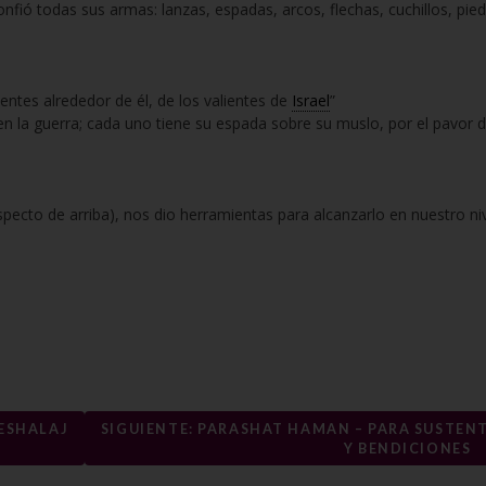
fió todas sus armas: lanzas, espadas, arcos, flechas, cuchillos, pie
entes alrededor de él, de los valientes de
Israel
”
n la guerra; cada uno tiene su espada sobre su muslo, por el pavor d
specto de arriba), nos dio herramientas para alcanzarlo en nuestro ni
BESHALAJ
SIGUIENTE: PARASHAT HAMAN – PARA SUSTEN
Y BENDICIONES