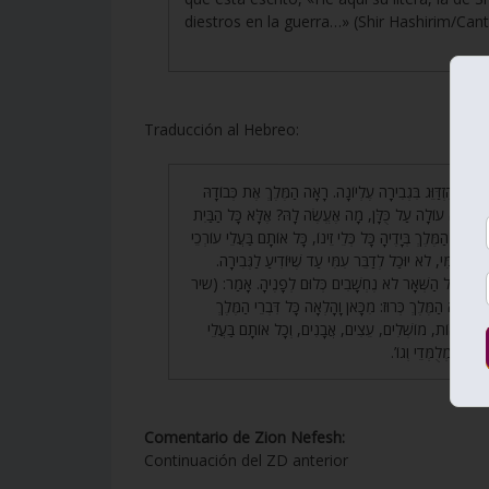
diestros en la guerra…» (Shir Hashirim/Cant
Traducción al Hebreo:
151. שֶׁהִזְדַּוֵּג בִּגְבִירָה עֶלְיוֹנָה. רָאָה הַמֶּלֶךְ אֶת כְּבוֹדָהּ
ֶלִּי, הִיא עוֹלָה עַל כֻּלָּן, מָה אֶעֱשֶׂה לָהּ? אֶלָּא כָּל הַבַּיִת
ִפְקִיד הַמֶּלֶךְ בְּיָדֶיהָ כָּל כְּלֵי זֵינוֹ, כָּל אוֹתָם בַּעֲלֵי עוֹרְכֵי
ַבֵּר עִמִּי, לֹא יוּכַל לְדַבֵּר עִמִּי עַד שֶׁיּוֹדִיעַ לַגְּבִירָה
152. ָמַר: כָּל הַשְּׁאָר לֹא נֶחְשָׁבִים כְּלוּם לְפָנֶיהָ. אָמַר: (שיר
הוֹצִיא הַמֶּלֶךְ כְּרוּז: מִכָּאן וָהָלְאָה כָּל דִּבְרֵי הַמֶּלֶךְ
ַּלִּיסְטְרָאוֹת, מוֹשְׁלִים, עֵצִים, אֲבָנִים, וְכָל אוֹתָם בַּעֲלֵי
(י חֶרֶב מְלֻמְּדֵי וְגוֹ
Comentario de Zion Nefesh:
Continuación del ZD anterior