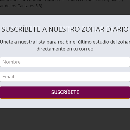
ar de los Cantares 3:8)
SUSCRÍBETE A NUESTRO ZOHAR DIARIO
Unete a nuestra lista para recibir el último estudio del zoha
directamente en tu correo
וְכִי כְּבוֹד הַמֶּלֶךְ הוּא שֶׁהַגְּבִירָה תֵּלֵךְ, וְהִיא תַּעֲרֹךְ קְרָב, וְהִיא הוֹלֶכֶת כְּשָׁלִיחַ? אֶלָּא לְמֶלֶךְ 
 כָּל שְׁאָר גְּבִירוֹת הָעוֹלָם, וְאָמַר: כֻּלָּם נֶחְשָׁבוֹת לְפִילַגְשִׁים (לְחֻפָּה) כְּנֶגֶד הַגְּבִירָה הַזּוֹ שׁ
לִּי יִהְיֶה בְּיָדֶיהָ. הוֹצִיא הַמֶּלֶךְ כְּרוּז: מִכָּאן כָּל דִּבְרֵי הַמֶּלֶךְ יִמָּסְרוּ בִּידֵי הַגְּבִירָה. מֶה עָשָׂה? ה
רָבוֹת, וְכָל אוֹתָם אֲבָנִים יְקָרוֹת שֶׁל הַמֶּלֶךְ וְכָל גִּנְזֵי הַמֶּלֶךְ. אָמַר: מִכָּאן, כָּל מִי שֶׁיִּצְטָרֵךְ לְד
כָּךְ הַקָּדוֹשׁ בָּרוּךְ הוּא, מֵרֹב חֲבִיבוּתוֹ וְאַהֲבָתוֹ לִכְנֶסֶת יִשְׂרָאֵל הִפְקִיד הַכֹּל בִּרְשׁוּתָהּ. א
שִׁשִּׁים הֵמָּה מְלָכוֹת וְגוֹ’, אַחַת הִיא יוֹנָתִי תַמָּתִי. מָה אֶעֱשֶׂה לָהּ? אֶלָּא הֲרֵי כָּל בֵּיתִי בְּיָדֶיהָ. 
ָּסְרוּ בִּידֵי הַגְּבִירָה. הִפְקִיד בְּיָדֶיהָ כָּל כְּלֵי זֵינוֹ, רְמָחִים, סְיָפִים, קְשָׁתוֹת, חִצִּים וַחֲרָבוֹת, ב
ְּלֵי) עֲרִיכַת קְרָב (לוֹחֲמִים). זֶהוּ שֶׁכָּתוּב הִנֵּה מִטָּתוֹ שֶׁלִּשְׁלֹמֹה שִׁשִּׁים גִּבֹּרִים וְגוֹ’, כֻּלָּם אֲחֻזֵ