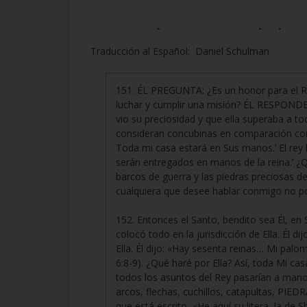
Traducción al Español: Daniel Schulman
151. ÉL PREGUNTA: ¿Es un honor para el 
luchar y cumplir una misión? ÉL RESPONDE,
vio su preciosidad y que ella superaba a t
consideran concubinas en comparación con 
Toda mi casa estará en Sus manos.’ El rey 
serán entregados en manos de la reina.’ ¿
barcos de guerra y las piedras preciosas del
cualquiera que desee hablar conmigo no po
152. Entonces el Santo, bendito sea Él, e
colocó todo en la jurisdicción de Ella. Él
Ella. Él dijo: «Hay sesenta reinas… Mi palo
6:8-9). ¿Qué haré por Ella? Así, toda Mi c
todos los asuntos del Rey pasarían a mano
arcos, flechas, cuchillos, catapultas, PIED
que está escrito, «He aquí su litera, la d