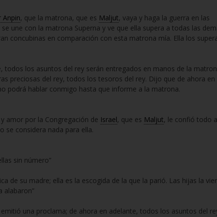
r Anpin
, que la matrona, que es
Maljut
, vaya y haga la guerra en las
ue se une con la matrona Superna y ve que ella supera a todas las de
an concubinas en comparación con esta matrona mía. Ella los super
e, todos los asuntos del rey serán entregados en manos de la matron
ras preciosas del rey, todos los tesoros del rey. Dijo que de ahora en
 no podrá hablar conmigo hasta que informe a la matrona.
ad y amor por la Congregación de
Israel
, que es
Maljut
, le confió todo 
o se considera nada para ella.
llas sin número”
a de su madre; ella es la escogida de la que la parió. Las hijas la vie
la alabaron”
 emitió una proclama; de ahora en adelante, todos los asuntos del re