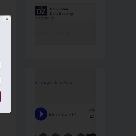
✕
DailyZohar
·
Daily Reading
r
עַל
שֶׁ
קְ.
[Descargue Idra Zuta
ו) 
יִמ
כ’.