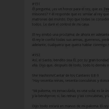
#151
Él pregunta, ¿es un honor para el rey, que es
Zei
misiones? Y él responde que es similar al rey q
matronas del mundo. Dijo que todas se consider
todos. Le daré el control de mi casa.
El rey emitió una proclama; de ahora en adelant
El rey le confió todas sus armas, guerreros, pied
adelante, cualquiera que quiera hablar conmigo
#152
Así, el Santo, bendito sea Él, por su gran bond
ella. Dijo que, después de todo, todo lo demás n
Shir Hashirim/Cantar de los Cantares 6:8-9
“Hay sesenta reinas, sesenta concubinas y donce
“Mi paloma, mi inmaculada, es una sola; es la únic
y la bendijeron; sí, las reinas y las concubinas, y 
Dijo: todo estará en manos de mi paloma. El rey