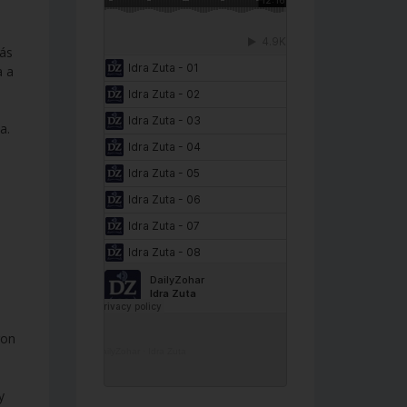
más
a a
a.
a
ron
DailyZohar
·
Idra Zuta
y