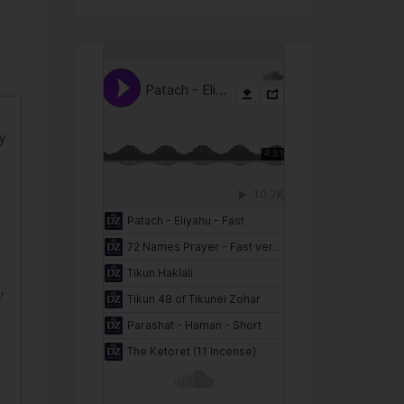
y
T
,