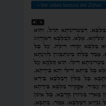
Ver video lectura del Zohar
Vm
P