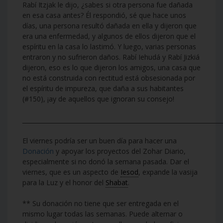
Rabí Itzjak le dijo, ¿sabes si otra persona fue dañada
en esa casa antes? Él respondió, sé que hace unos
días, una persona resultó dañada en ella y dijeron que
era una enfermedad, y algunos de ellos dijeron que el
espíritu en la casa lo lastimó. Y luego, varias personas
entraron y no sufrieron daños. Rabí Iehudá y Rabí Jizkiá
dijeron, eso es lo que dijeron los amigos, una casa que
no está construida con rectitud está obsesionada por
el espíritu de impureza, que daña a sus habitantes
(#150), ¡ay de aquellos que ignoran su consejo!
___________________________________________________________________
El viernes podría ser un buen día para hacer una
Donación
y apoyar los proyectos del Zohar Diario,
especialmente si no donó la semana pasada. Dar el
viernes, que es un aspecto de
Iesod
, expande la vasija
para la Luz y el honor del
Shabat
.
** Su donación no tiene que ser entregada en el
mismo lugar todas las semanas. Puede alternar o