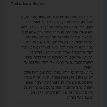
Traducción al Hebreo:
171. הָלְכוּ. בְּעוֹדָם הוֹלְכִים פָּגְשׁוּ בְאִישׁ אֶחָד שֶׁהָיָה בָּא, וּבְנוֹ
שֶׁהָיָה חוֹלֶה קָשׁוּר עַל הַחֲמוֹר. אָמְרוּ לוֹ, מִי אַתָּה? אָמַר
לָהֶם, יְהוּדִי, וְזֶה הוּא בְּנִי שֶׁקָּשׁוּר עַל הַחֲמוֹר. אָמְרוּ לוֹ, לָמָּה
הוּא קָשׁוּר? אָמַר לָהֶם, מְגוּרַי הֵם בִּכְפָר אֶחָד, שֶׁהוּא מִבְּנֵי
הָרוֹמָאִים, וּבְנִי הַזֶּה הָיָה לוֹמֵד תּוֹרָה בְּכָל יוֹם, וְהָיָה חוֹזֵר
הַבַּיְתָה וְלוֹמֵד אֶת אוֹתָם הַדְּבָרִים, וְשָׁלֹשׁ שָׁנִים הָיוּ מְגוּרַי
בַּבַּיִת הַהוּא וְלֹא רָאִיתִי דָבָר. וְכָעֵת יוֹם אֶחָד נִכְנַס בְּנִי לַבַּיִת
לַחֲזֹר עַל הַדְּבָרִים, עָבְרָה רוּחַ אַחַת לְפָנָיו וְהִזִּיקָה לוֹ,
הִתְעַקְּמוּ פִיו וְעֵינָיו, וְיָדָיו הִתְעַקְּמוּ וְלֹא יָכֹל לְדַבֵּר. וּבָאתִי
לִמְעָרַת הַמְּצֹרָעִים שֶׁל סְרוֹנְיָא אוּלַי יְלַמְּדוּ אוֹתִי דָּבָר שֶׁל
רְפוּאָה.
172. אָמַר לוֹ רַבִּי יְהוּדָה, וּבְאוֹתוֹ הַבַּיִת הַאִם יָדַעְתָּ מִקֹּדֶם
לָכֵן אִם נִזּוֹק בּוֹ אִישׁ אַחֵר? אָמַר לוֹ, יָדַעְתִּי, שֶׁהֲרֵי מִכַּמָּה
יָמִים נִזּוֹק בּוֹ אִישׁ אֶחָד, וְהָיוּ אוֹמְרִים שֶׁהָיָה חוֹלֶה, וּמֵהֶם
אוֹמְרִים שֶׁרוּחַ שֶׁל הַבַּיִת, וְאַחַר כָּךְ נִכְנְסוּ בוֹ כַּמָּה אֲנָשִׁים
וְלֹא נִזּוֹקוּ. אָמְרוּ, זֶהוּ שֶׁאוֹמְרִים הַחֲבֵרִים, אוֹי לְאוֹתָם
שֶׁעוֹבְרִים עַל דִּבְרֵיהֶם.