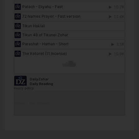
DailyZohar
·
Daily Reading