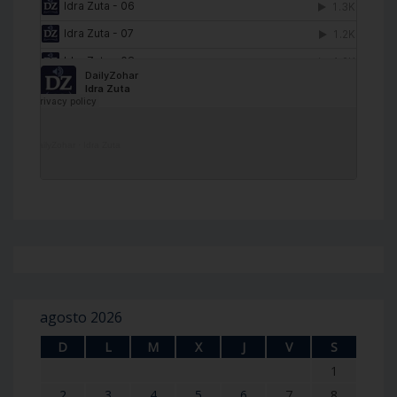
DailyZohar
·
Idra Zuta
agosto 2026
D
L
M
X
J
V
S
1
2
3
4
5
6
7
8