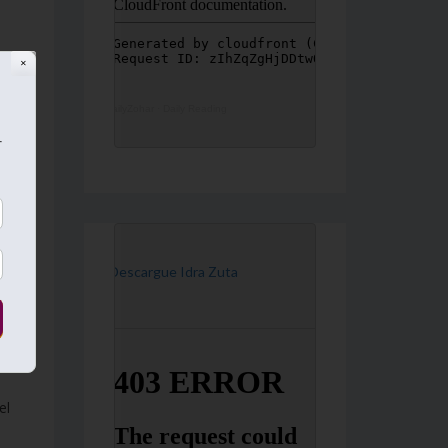
✕
DailyZohar
·
Daily Reading
r
ná
[Descargue Idra Zuta
do
el