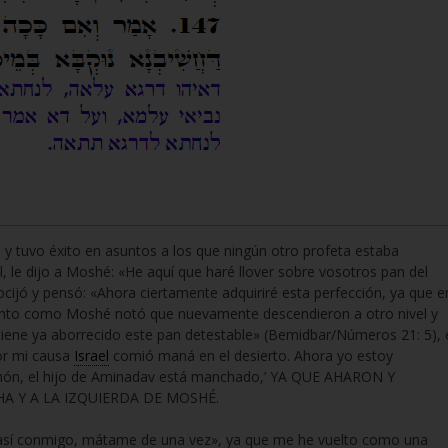
 y tuvo éxito en asuntos a los que ningún otro profeta estaba
, le dijo a Moshé: «He aquí que haré llover sobre vosotros pan del
cijó y pensó: «Ahora ciertamente adquiriré esta perfección, ya que e
ronto como Moshé notó que nuevamente descendieron a otro nivel y
iene ya aborrecido este pan detestable» (Bemidbar/Números 21: 5), 
por mi causa
Israel
comió maná en el desierto. Ahora yo estoy
ón, el hijo de Aminadav está manchado,’ YA QUE AHARON Y
A Y A LA IZQUIERDA DE MOSHÉ.
ces así conmigo, mátame de una vez», ya que me he vuelto como una