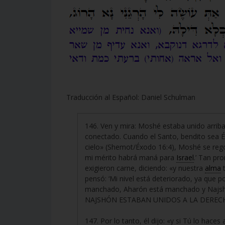
Traducción al Español: Daniel Schulman
146. Ven y mira: Moshé estaba unido arriba
conectado. Cuando el Santo, bendito sea Él
cielo» (Shemot/Éxodo 16:4), Moshé se rego
mi mérito habrá maná para
Israel
.’ Tan p
exigieron carne, diciendo: «y nuestra
alma
t
pensó: ‘Mi nivel está deteriorado, ya que 
manchado, Aharón está manchado y Najsh
NAJSHÓN ESTABAN UNIDOS A LA DERECH
147. Por lo tanto, él dijo: «y si Tú lo ha