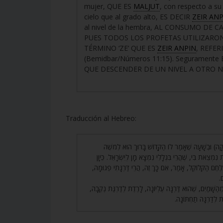
mujer, QUE ES
MALJUT
, con respecto a 
cielo que al grado alto, ES DECIR
ZEIR AN
al nivel de la hembra, AL CONSUMO DE CA
PUES TODOS LOS PROFETAS UTILIZARON 
TÉRMINO ‘ZE’ QUE ES
ZEIR ANPIN
, REFERI
(Bemidbar/Números 11:15). Seguramente E
QUE DESCENDER DE UN NIVEL A OTRO N
Traducción al Hebreo:
146. ) וּבְשָׁעָה שֶׁאָמַר לוֹ הַקָּדוֹשׁ בָּרוּךְ הוּא לְמֹשֶׁה
(ֵאת בִּי, שֶׁהֲרֵי בִּגְלָלִי נִמְצָא מָן לְיִשְׂרָאֵל. כֵּיוָן
ֶּחֶם הַקְּלוֹקֵל, אָמַר, אִם כָּךְ זֶה, הֲרֵי דַּרְגָּתִי פְגוּמָה
ּם
147. ַשָּׁמַיִם, שֶׁהוּא דַּרְגָּה עֶלְיוֹנָה, לָרֶדֶת לְדַרְגַּת נְקֵבָה
ֶת לְדַרְגָּה תַחְתּוֹנָה