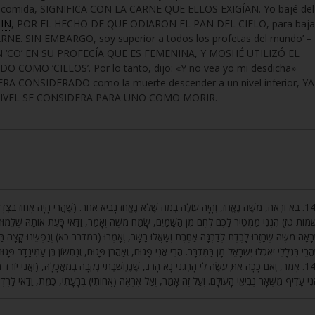
su comida, SIGNIFICA CON LA CARNE QUE ELLOS EXIGÍAN. Yo bajé del
PIN
, POR EL HECHO DE QUE ODIARON EL PAN DEL CIELO, para baja
RNE. SIN EMBARGO, soy superior a todos los profetas del mundo’ –
‘CO’ EN SU PROFECÍA QUE ES FEMENINA, Y MOSHÉ UTILIZÓ EL
DO COMO ‘CIELOS’. Por lo tanto, dijo: «Y no vea yo mi desdicha»
RA CONSIDERADO como la muerte descender a un nivel inferior, YA
IVEL SE CONSIDERA PARA UNO COMO MORIR.
בֹּא וּרְאֵה, מֹשֶׁה נֶאֱחַז, וְהָיָה עוֹלֶה בְּמַה שֶּׁלֹּא נֶאֱחַז נָבִיא אַחֵר. (שֶׁהֲרֵי הָיָה אָחוּז בִּצְדָקָה
ת טז) הִנְנִי מַמְטִיר לָכֶם לֶחֶם מִן הַשָּׁמָיִם, שָׂמַח מֹשֶׁה וְאָמַר, וַדַּאי כָּעֵת אוֹתָהּ שְׁלֵמוּת נִמְצ
ֶרָאָה מֹשֶׁה שֶׁחָזְרוּ לָרֶדֶת לְדַרְגָּה אַחֶרֶת וְשָׁאֲלוּ בָשָׂר, וְאָמְרוּ (במדבר כא) וְנַפְשֵׁנוּ קָצָה בַּל
ֶהֲרֵי בִּגְלָלִי יֹאכְלוּ יִשְׂרָאֵל מָן בַּמִּדְבָּר. הֲרֵי אֲנִי פָגוּם, וְאַהֲרֹן פָּגוּם, וְנַחְשׁוֹן בֶּן עַמִּינָדָב פָּגו
אָמַר, וְאִם כָּכָה אַתְּ עֹשֶׂה לִּי הָרְגֵנִי נָא הָרֹג, שֶׁנֶּחְשַׁבְתִּי נְקֵבָה בְּמַאֲכָלָהּ, (וַאֲנִי יוֹרֵד מֵה,
אֲנִי עָדִיף מִשְּׁאָר נְבִיאֵי הָעוֹלָם. וְעַל זֶה אָמַר, וְאַל אֶרְאֶה (אֲחוֹתִי) בְּרָעָתִי, כַּמֵּת, וַדַּאי לָרֶד