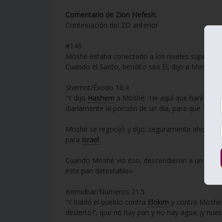
Comentario de Zion Nefesh:
Continuación del ZD anterior
#146
Moshé estaba conectado a los niveles superiores
Cuando el Santo, bendito sea Él, dijo a Moshé:
Shemot/Éxodo 16:4
“Y dijo
Hashem
a Moshé: ‘He aquí que haré llover
diariamente la porción de un día, para que Yo lo 
Moshé se regocijó y dijo; seguramente ahora, es
para
Israel
.
Cuando Moshé vio eso, descendieron a un nivel 
este pan detestable»
Bemidbar/Números 21:5
“Y habló el pueblo contra
Elokim
y contra Moshé (
desierto?’, que no hay pan y no hay agua; ¡y nue