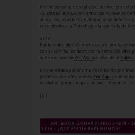
Moshé pensó que en tal caso, su nivel era defec
«Si esta es la situación, entonces mi nivel es d
ahora soy imperfecto; y Aharón tiene defectos y
sosteniendo a la Derecha y a la Izquierda de M
#147
Por lo tanto, dijo: «Si me tratas así, por favo
con su comida, es decir, con la carne que ellos p
que es el nivel de
Zeir Anpin
al nivel de la
Nukva
,
Moshé estaba por encima de todos los profetas
profetizó con «Ze», que es
Zeir Anpin
, que es ll
desdicha”, porque bajar a un nivel inferior se co
{||}
Navegación
←
ANTERIOR: ZOHAR DIARIO # 4278 – 
LEJÁ – ¿QUÉ VESTÍA RABÍ SHIMÓN?
de