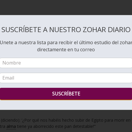
SUSCRÍBETE A NUESTRO ZOHAR DIARIO
 y podía ascender y conectarse en lo que ningún otro profeta podía.
Unete a nuestra lista para recibir el último estudio del zoha
directamente en tu correo
 sobre vosotros pan desde el cielo; y saldrá el pueblo y recogerá
pruebe, si anda en Mi ley o no”
ta perfección se hallará en mí porque, gracias a mí, desciende el Ma
más bajo y pidieron carne, diciendo: «Nuestra
alma
tiene ya aborreci
diciendo): ‘¿Por qué nos habéis hecho subir de Egipto para morir en 
stra
alma
tiene ya aborrecido este pan detestable!’”