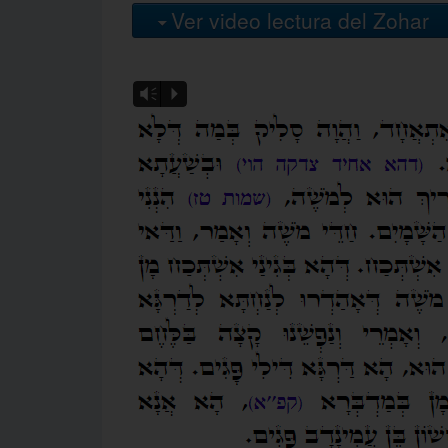
Ver video lectura del Zohar
Vm
P