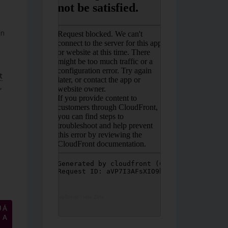
an
t
,
DailyZohar
·
Idra Zuta
JÁ
 A
→