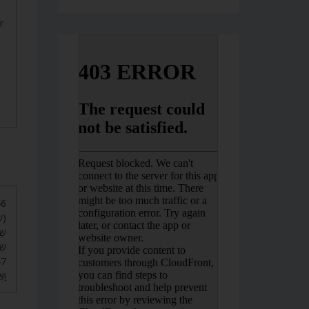
r
שמו
שׁ,
שׁ.
וַ.