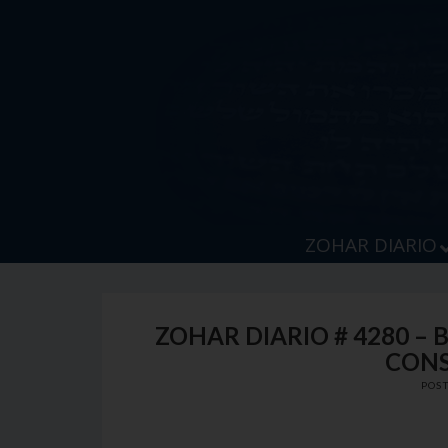
Skip
to
content
ZOHAR DIARIO
ZOHAR DIARIO # 4280 –
CONS
POS