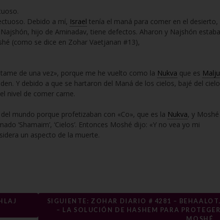
tuoso.
efectuoso. Debido a mí,
Israel
tenía el maná para comer en el desierto,
 Najshón, hijo de Aminadav, tiene defectos. Aharon y Najshón estab
oshé (como se dice en Zohar Vaetjanan #13),
r mátame de una vez», porque me he vuelto como la
Nukva
que es
Malju
iden. Y debido a que se hartaron del Maná de los cielos, bajé del cielo
 el nivel de comer carne.
 del mundo porque profetizaban con «Co», que es la
Nukva
, y Moshé
amado ‘Shamaim’, ‘Cielos’. Entonces Moshé dijo: «Y no vea yo mi
nsidera un aspecto de la muerte.
SHLAJ
SIGUIENTE: ZOHAR DIARIO # 4281 – BEHAALOT
– LA SOLUCIÓN DE HASHEM PARA PROTEGER
MOSHÉ