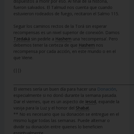
dispuestos a morir por eso. Al final de la historia,
fueron salvados. El Talmud nos cuenta que cuando
estuvieron rodeados de fuego, recitaron el Salmo 115.
Seguir los caminos rectos de la Torá sin esperar
recompensas es un nivel superior de conexión. Damos
Tzedaká
sin pedirle a
Hashem
una ‘recompensa’. Pero
debemos tener la certeza de que
Hashem
nos
recompensa por cada acción, en este mundo o en el
que Viene.
{||}
___________________________________________________________________
El viernes sería un buen día para hacer una
Donación
,
especialmente si no donó durante la semana pasada.
Dar el viernes, que es un aspecto de
Iesod
, expande la
vasija para la Luz y el honor del
Shabat
.
** No es necesario que su donación se entregue en el
mismo lugar todas las semanas. Puede alternar o
dividir su donación entre quienes lo beneficien
espiritualmente.