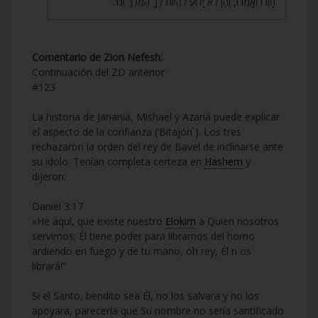
חָזְרוּ וְאָמְרוּ, וְהֵן לֹא יָדוּעַ לִהְיוֹת לְךָ הַמֶּלֶךְ וְגוֹ’.
Comentario de Zion Nefesh:
Continuación del ZD anterior
#123
La historia de Jananiá, Mishael y Azariá puede explicar
el aspecto de la confianza (‘Bitajón´). Los tres
rechazaron la orden del rey de Bavel de inclinarse ante
su ídolo. Tenían completa certeza en
Hashem
y
dijeron:
Daniel 3:17
«He aquí, que existe nuestro
Elokim
a Quien nosotros
servimos; Él tiene poder para librarnos del horno
ardiendo en fuego y de tu mano, oh rey, Él n os
librará!”
Si el Santo, bendito sea Él, no los salvara y no los
apoyara, parecería que Su nombre no sería santificado