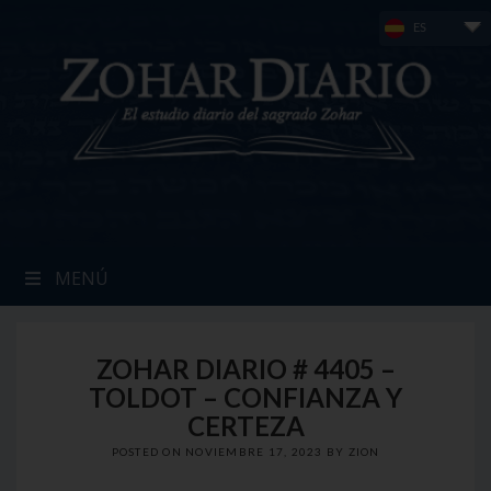
Skip
ES
to
content
MENÚ
ZOHAR DIARIO # 4405 –
TOLDOT – CONFIANZA Y
CERTEZA
POSTED ON
NOVIEMBRE 17, 2023
BY
ZION