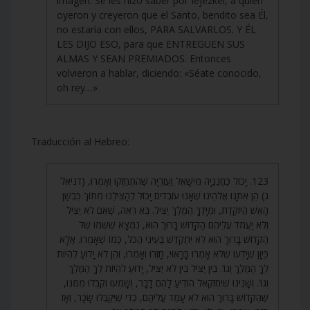
imagen. Se les hizo saber por Iejezkel, a quien
oyeron y creyeron que el Santo, bendito sea Él,
no estaría con ellos, PARA SALVARLOS. Y ÉL
LES DIJO ESO, para que ENTREGUEN SUS
ALMAS Y SEAN PREMIADOS. Entonces
volvieron a hablar, diciendo: «Séate conocido,
oh rey…»
Traducción al Hebreo:
123. יָכוֹל כַּחֲנַנְיָה מִישָׁאֵל וַעֲזַרְיָה שֶׁהִתְחַזְּקוּ וְאָמְרוּ, (דניאל
ג) הֵן אִתָּנוּ אֱלֹהֵינוּ שֶׁאָנוּ עוֹבְדִים יָכוֹל לְהַצִּילֵנוּ מִתּוֹךְ כִּבְשַׁן
הָאֵשׁ הַיּוֹקֶדֶת, וּמִיָּדְךָ הַמֶּלֶךְ יַצִּיל. בֹּא רְאֵה, שֶׁאִם לֹא יַצִּיל
וְלֹא יַעֲמֹד עֲלֵיהֶם הַקָּדוֹשׁ בָּרוּךְ הוּא, נִמְצָא שֶׁשְּׁמוֹ שֶׁל
הַקָּדוֹשׁ בָּרוּךְ הוּא לֹא יִתְקַדֵּשׁ בְּעֵינֵי הַכֹּל, כְּמוֹ שֶׁאָמְרוּ. אֶלָּא
כֵּיוָן שֶׁיָּדְעוּ שֶׁלֹּא אָמְרוּ כָּרָאוּי, חָזְרוּ וְאָמְרוּ, וְהֵן לֹא יָדוּעַ לִהְיוֹת
לְךָ הַמֶּלֶךְ וְגוֹ’. בֵּין יַצִּיל בֵּין לֹא יַצִּיל, יָדוּעַ לִהְיוֹת לְךָ הַמֶּלֶךְ
וְגוֹ’. וְשָׁנִינוּ שֶׁיְּחֶזְקֵאל הוֹדִיעַ לָהֶם דָּבָר, וְשָׁמְעוּ וְקִבְּלוּ מִמֶּנּוּ,
שֶׁהַקָּדוֹשׁ בָּרוּךְ הוּא לֹא עָמַד עֲלֵיהֶם, כְּדֵי שֶׁיְּקַבְּלוּ שָׂכָר, וְאָז