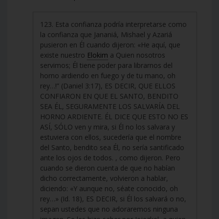
123. Esta confianza podría interpretarse como
la confianza que Jananiá, Mishael y Azariá
pusieron en Él cuando dijeron: «He aquí, que
existe nuestro
Elokim
a Quien nosotros
servimos; Él tiene poder para librarnos del
horno ardiendo en fuego y de tu mano, oh
rey…!” (Daniel 3:17), ES DECIR, QUE ELLOS
CONFIARON EN QUE EL SANTO, BENDITO
SEA ÉL, SEGURAMENTE LOS SALVARÍA DEL
HORNO ARDIENTE. ÉL DICE QUE ESTO NO ES
ASÍ, SÓLO ven y mira, si Él no los salvara y
estuviera con ellos, sucedería que el nombre
del Santo, bendito sea Él, no sería santificado
ante los ojos de todos. , como dijeron. Pero
cuando se dieron cuenta de que no habían
dicho correctamente, volvieron a hablar,
diciendo: «Y aunque no, séate conocido, oh
rey…» (Id. 18), ES DECIR, si Él los salvará o no,
sepan ustedes que no adoraremos ninguna