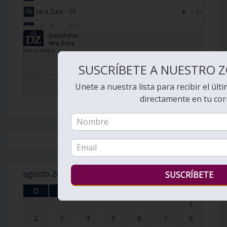
SUSCRÍBETE A NUESTRO Z
DailyZohar
·
Idra Zuta
Unete a nuestra lista para recibir el últ
directamente en tu cor
agosto 2026
D
L
M
X
J
V
S
1
2
3
4
5
6
7
8