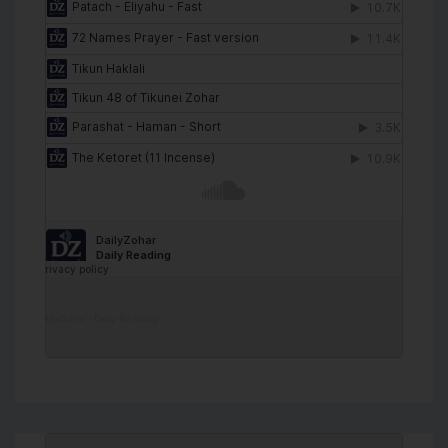
DailyZohar
·
Daily Reading