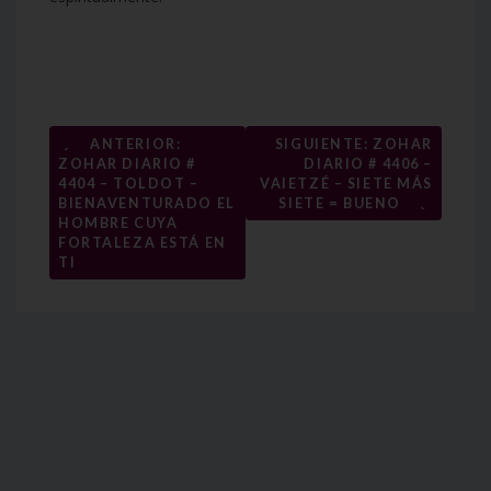
Navegación
←
ANTERIOR:
SIGUIENTE: ZOHAR
ZOHAR DIARIO #
DIARIO # 4406 –
de
4404 – TOLDOT –
VAIETZÉ – SIETE MÁS
→
entradas
BIENAVENTURADO EL
SIETE = BUENO
HOMBRE CUYA
FORTALEZA ESTÁ EN
TI