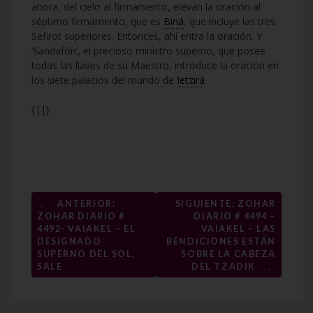
ahora, del cielo al firmamento, elevan la oración al
séptimo firmamento, que es
Biná
, que incluye las tres
Sefirot superiores. Entonces, ahí entra la oración. Y
‘Sandafón’, el precioso ministro superno, que posee
todas las llaves de su Maestro, introduce la oración en
los siete palacios del mundo de
Ietzirá
.
{||}
Navegación
←
ANTERIOR:
SIGUIENTE: ZOHAR
ZOHAR DIARIO #
DIARIO # 4494 –
de
4492- VAIAKEL – EL
VAIAKEL – LAS
entradas
DESIGNADO
BENDICIONES ESTÁN
SUPERNO DEL SOL,
SOBRE LA CABEZA
→
SALE
DEL TZADIK