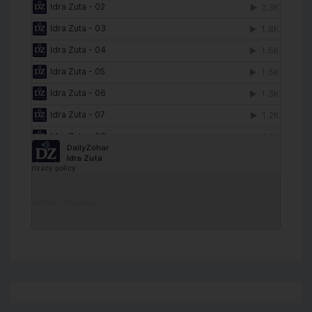
DailyZohar
·
Idra Zuta