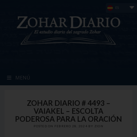
Skip
ES
to
content
MENÚ
ZOHAR DIARIO # 4493 –
VAIAKEL – ESCOLTA
PODEROSA PARA LA ORACIÓN
POSTED ON
FEBRERO 28, 2024
BY
ZION