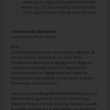
אוֹתָהּ הַתְּפִלָּה שֶׁמִּתְעַטֶּרֶת בְּכָל הָעֲטָרוֹת לָרָקִיעַ הַשְּׁבִיעִי,
וְאָז נִכְנֶסֶת הַתְּפִלָּה, וְסַנְדַּלְפוֹ»ן נִכְבָּד גָּדוֹל, שֶׁכָּל מַפְתְּחוֹת
אֲדוֹנָיו בְּיָדוֹ, מַכְנִיס אֶת אוֹתָהּ תְּפִלָּה לְתוֹךְ שִׁבְעָה הֵיכָלוֹת.
Comentario de Zion Nefesh:
Continuación del ZD anterior
#146
La oración permanece en ese nivel para adherirse al
aire de Guevurá, que está en ese nivel. En los
firmamentos anteriores de
Netzaj
, Hod y
Iesod
, la
oración no necesitaba demorarse tanto porque
estaban incluidos en
Tiferet
hasta que todos los
campamentos ascendieron con la oración al quinto
firmamento, que es Guevurá.
Hay una persona designada llamada ‘Gadriel’ que es el
Maestro de las guerras de las otras naciones que
pueden aferrarse a la línea Izquierda, Guevurá. Cuando
la oración asciende por la línea Media, que disminuye