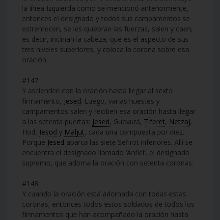
la línea Izquierda como se mencionó anteriormente,
entonces el designado y todos sus campamentos se
estremecen, se les quiebran las fuerzas, salen y caen,
es decir, inclinan la cabeza, que es el aspecto de sus
tres niveles superiores, y coloca la corona sobre esa
oración.
#147
Y ascienden con la oración hasta llegar al sexto
firmamento,
Jesed
. Luego, varias huestes y
campamentos salen y reciben esa oración hasta llegar
a las setenta puertas:
Jesed
, Guevurá,
Tiferet
,
Netzaj
,
Hod,
Iesod
y
Maljut
, cada una compuesta por diez.
Porque
Jesed
abarca las siete Sefirot inferiores. Allí se
encuentra el designado llamado ‘Anfiel’, el designado
supremo, que adorna la oración con setenta coronas.
#148
Y cuando la oración está adornada con todas estas
coronas, entonces todos estos soldados de todos los
firmamentos que han acompañado la oración hasta