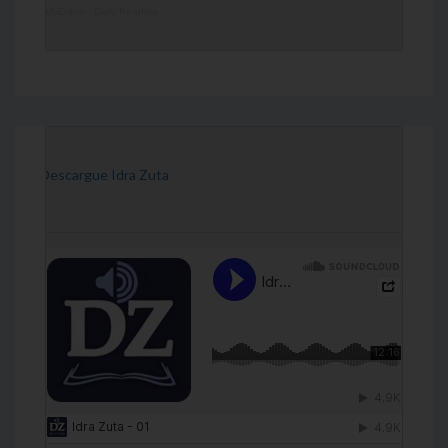
DailyZohar
·
Daily Reading
[Descargue Idra Zuta