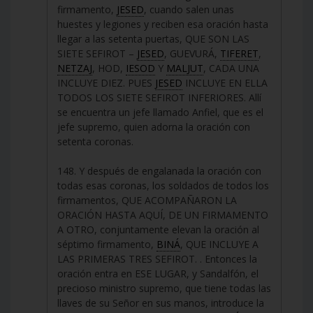
firmamento,
JESED
, cuando salen unas
huestes y legiones y reciben esa oración hasta
llegar a las setenta puertas, QUE SON LAS
SIETE SEFIROT –
JESED
, GUEVURÁ,
TIFERET
,
NETZAJ
, HOD,
IESOD
Y
MALJUT
, CADA UNA
INCLUYE DIEZ. PUES
JESED
INCLUYE EN ELLA
TODOS LOS SIETE SEFIROT INFERIORES. Allí
se encuentra un jefe llamado Anfiel, que es el
jefe supremo, quien adorna la oración con
setenta coronas.
148. Y después de engalanada la oración con
todas esas coronas, los soldados de todos los
firmamentos, QUE ACOMPAÑARON LA
ORACIÓN HASTA AQUÍ, DE UN FIRMAMENTO
A OTRO, conjuntamente elevan la oración al
séptimo firmamento,
BINÁ
, QUE INCLUYE A
LAS PRIMERAS TRES SEFIROT. . Entonces la
oración entra en ESE LUGAR, y Sandalfón, el
precioso ministro supremo, que tiene todas las
llaves de su Señor en sus manos, introduce la