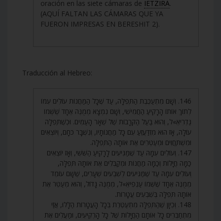
oración en las siete cámaras de
IETZIRÁ
.
(AQUÍ FALTAN LAS CÁMARAS QUE YA
FUERON IMPRESAS EN BERESHIT 2).
Traducción al Hebreo:
146. וְשָׁם מִתְעַכֶּבֶת הַתְּפִלָּה, עַד שֶׁכָּל הַמַּחֲנוֹת עוֹלִים עִמּוֹ
לְתוֹךְ אוֹתוֹ הָרָקִיעַ הַחֲמִישִׁי, וְשָׁם נִמְצָא מְמֻנֶּה אֶחָד שֶׁשְּׁמוֹ
גַּדְרִיאֵ»ל, וְהוּא בַּעַל הַקְּרָבוֹת שֶׁל שְׁאָר הָעַמִּים. וּכְשֶׁתְּפִלָּה
עוֹלָה, אָז הוּא מִזְדַּעֲזֵעַ עִם כָּל מַחֲנוֹתָיו, וְנִשְׁבָּר כֹּחָם, וְיוֹצְאִים
וּמִשְׁתַּחֲוִים וּמְעַטְּרִים אֶת אוֹתָהּ הַתְּפִלָּה.
147. וְעוֹלִים עִמָּהּ עַד שֶׁמַּגִּיעִים לָרָקִיעַ הַשִּׁשִּׁי, וְאָז יוֹצְאִים
כַּמָּה חֲיָלוֹת וְכַמָּה מַחֲנוֹת וּמְקַבְּלִים אֶת אוֹתָהּ תְּפִלָּה,
וְעוֹלִים עִמָּהּ עַד שֶׁמַּגִּיעִים לְשִׁבְעִים שְׁעָרִים, שֶׁשָּׁם עוֹמֵד
מְמֻנֶּה אֶחָד שֶׁשְּׁמוֹ עַנְפִיאֵ»ל, מְמֻנֶּה גָּדוֹל, וְהוּא מְעַטֵּר אֶת
אוֹתָהּ תְּפִלָּה בְּשִׁבְעִים עֲטָרוֹת.
148. וְכֵיוָן שֶׁהַתְּפִלָּה מִתְעַטֶּרֶת בְּכָל הָעֲטָרוֹת הַלָּלוּ, אֲזַי
מִתְחַבְּרִים כָּל אוֹתָם הַחֲיָלוֹת שֶׁל כָּל הָרְקִיעִים, וּמַעֲלִים אֶת