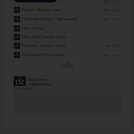
DailyZohar
·
Daily Reading