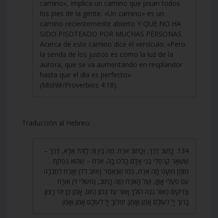
camino», implica un camino que pisan todos
los pies de la gente. «Un camino» es un
camino recientemente abierto Y QUE NO HA
SIDO PISOTEADO POR MUCHAS PERSONAS.
Acerca de este camino dice el versículo: «Pero
la senda de los justos es como la luz de la
aurora, que se va aumentando en resplandor
hasta que el día es perfecto»
(Mishlé/Proverbios 4:18).
Traducción al Hebreo:
134. כָּתוּב דֶּרֶךְ, וְכָתוּב אֹרַח. מַה בֵּין זֶה לָזֶה? אֶלָּא, דֶּרֶךְ –
שֶׁשְּׁאָר קַרְסֻלֵּי בְּנֵי אָדָם הָלְכוּ בָהּ. אֹרַח – שֶׁהוּא נִפְתָּח
מִזְּמַן מוּעָט (זֶה אֹרַח, כְּמוֹ שֶׁנֶּאֱמַר (איוב לד) וְאָרַח לְחֶבְרָה
עִם פֹּעֲלֵי אָוֶן), וְעַל הָאֹרַח הַזֶּה כָּתוּב, (משלי ד) וְאֹרַח
צַדִּיקִים כְּאוֹר נֹגַהּ הוֹלֵךְ וָאוֹר עַד נְכוֹן הַיּוֹם. אָמֵן כֵּן יְהִי רָצוֹן.
בָּרוּךְ יְיָ’ לְעוֹלָם אָמֵן וְאָמֵן. יִמְלוֹךְ יְיָ’ לְעוֹלָם אָמֵן וְאָמֵן