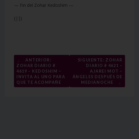
— Fin del Zohar Kedoshim —
{||}
Navegación
←
ANTERIOR:
SIGUIENTE: ZOHAR
ZOHAR DIARIO #
DIARIO # 4621 –
de
4619 – KEDOSHIM –
AJAREI MOT –
entradas
INVITA AL UNO PARA
ÁNGELES DESPUÉS DE
→
QUE TE ACOMPAÑE
MEDIANOCHE