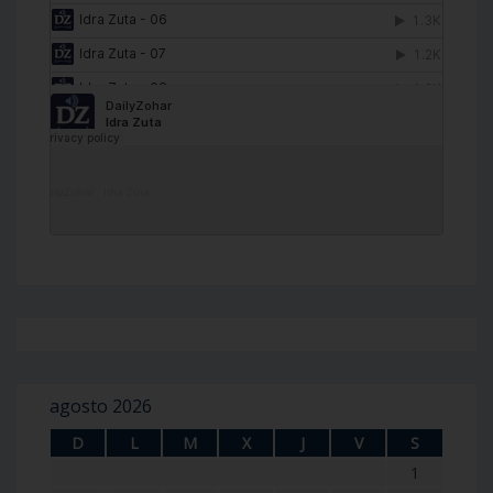
DailyZohar
·
Idra Zuta
agosto 2026
D
L
M
X
J
V
S
1