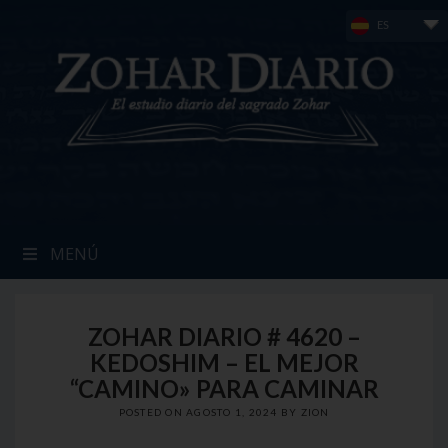
Skip
ES
to
content
MENÚ
ZOHAR DIARIO # 4620 –
KEDOSHIM – EL MEJOR
“CAMINO» PARA CAMINAR
POSTED ON
AGOSTO 1, 2024
BY
ZION