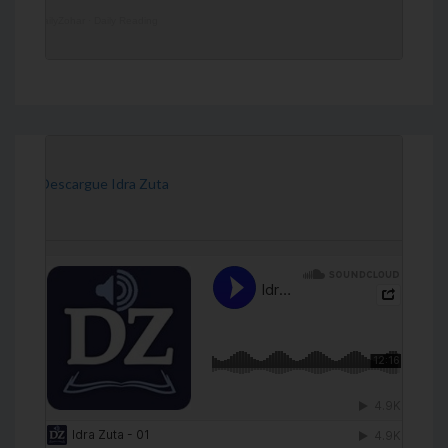
DailyZohar
·
Daily Reading
[Descargue Idra Zuta