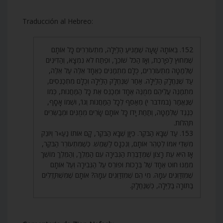
Traducción al Hebreo:
152. בְּאוֹתָהּ שָׁעָה שֶׁמַּגִּיעַ הַלַּיְלָה, מִתְעוֹרְרִים כָּל אוֹתָם
שֶׁמִּחוּץ לַפָּרֹכֶת, וְאָז הַכֹּל שׁוֹכֵךְ, וּפֶתַח לֹא נִמְצָא, וְהַדִּינִים
שֶׁלְּמַטָּה מִתְעוֹרְרִים, כֻּלָּם מִתְמַנִּים כְּאֶחָד אֵלֶּה עַל אֵלֶּה,
עַד שֶׁנֶּחֱלָק הַלַּיְלָה. אַחַר שֶׁנֶּחֱלָק הַלַּיְלָה וְכֻלָּם מִתְכַּנְּסִים,
מִתְמַנֶּה עֲלֵיהֶם מְמֻנֶּה אֶחָד וּמְכַנֵּס אֶת כָּל הַמַּחֲנוֹת, כְּמוֹ
שֶׁנֶּאֱמַר (במדבר י) מְאַסֵּף לְכָל הַמַּחֲנוֹת וְגוֹ’, וּשְׁמוֹ אָסָף,
כְּנֶגֶד שֶׁלְּמַטָּה, וְתַחַת יָדוֹ כָּל אוֹתָם שָׂרִים מְמֻנִּים וּמְבַשְּׂרִים
תְּהִלּוֹת.
153. עַד שֶׁבָּא הַבֹּקֶר. כֵּיוָן שֶׁבָּא הַבֹּקֶר, קָם אוֹתוֹ נַעַ»ר וְיוֹנֵק
מִשְּׁדֵי אִמּוֹ לְטַהֵר אוֹתָם, וְנִכְנָס לַשֶּׁמֶשׁ. כְּשֶׁמִּתְעוֹרֵר הַבֹּקֶר,
אָז הִיא עֵת רָצוֹן שֶׁמְּדַבֶּרֶת הַגְּבִירָה עִם הַמֶּלֶךְ, וְהַמֶּלֶךְ מוֹשֵׁךְ
מִמֶּנּוּ חוּט אֶחָד שֶׁל בְּרָכוֹת וּפוֹרֵס עַל הַגְּבִירָה וְעַל אוֹתָם
שֶׁמִּזְדַּוְּגִים עִמָּהּ. מִי הֵם שֶׁמִּזְדַּוְּגִים עִמָּהּ? אוֹתָם שֶׁמִּשְׁתַּדְּלִים
בַּתּוֹרָה בַּלַּיְלָה, כְּשֶׁנֶּחֱלָק.