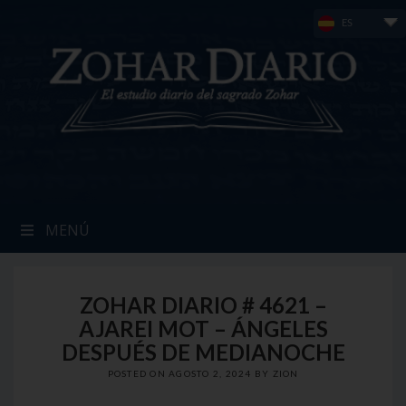
Skip
ES
to
content
MENÚ
ZOHAR DIARIO # 4621 –
AJAREI MOT – ÁNGELES
DESPUÉS DE MEDIANOCHE
POSTED ON
AGOSTO 2, 2024
BY
ZION