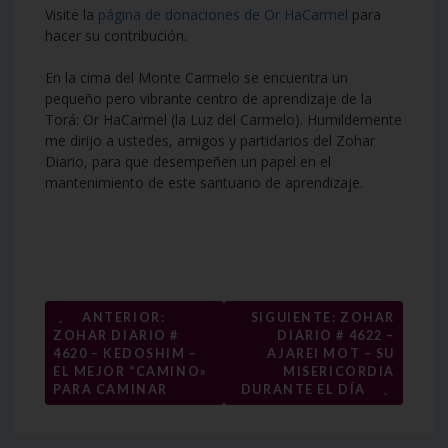
Visite la
página de donaciones de Or HaCarmel
para
hacer su contribución.
En la cima del Monte Carmelo se encuentra un
pequeño pero vibrante centro de aprendizaje de la
Torá: Or HaCarmel (la Luz del Carmelo). Humildemente
me dirijo a ustedes, amigos y partidarios del Zohar
Diario, para que desempeñen un papel en el
mantenimiento de este santuario de aprendizaje.
Navegación
←
ANTERIOR:
SIGUIENTE: ZOHAR
ZOHAR DIARIO #
DIARIO # 4622 –
de
4620 – KEDOSHIM –
AJAREI MOT – SU
entradas
EL MEJOR “CAMINO»
MISERICORDIA
→
PARA CAMINAR
DURANTE EL DÍA