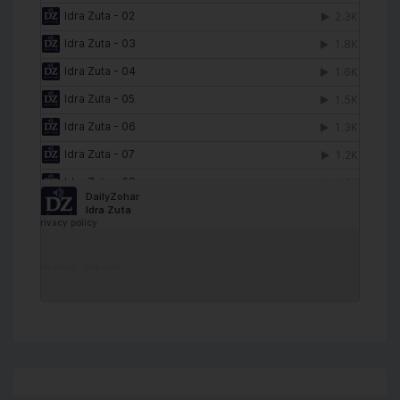
DailyZohar
·
Idra Zuta