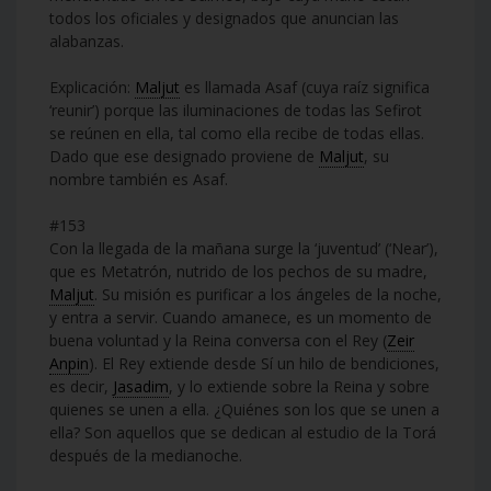
todos los oficiales y designados que anuncian las
alabanzas.
Explicación:
Maljut
es llamada Asaf (cuya raíz significa
‘reunir’) porque las iluminaciones de todas las Sefirot
se reúnen en ella, tal como ella recibe de todas ellas.
Dado que ese designado proviene de
Maljut
, su
nombre también es Asaf.
#153
Con la llegada de la mañana surge la ‘juventud’ (‘Near’),
que es Metatrón, nutrido de los pechos de su madre,
Maljut
. Su misión es purificar a los ángeles de la noche,
y entra a servir. Cuando amanece, es un momento de
buena voluntad y la Reina conversa con el Rey (
Zeir
Anpin
). El Rey extiende desde Sí un hilo de bendiciones,
es decir,
Jasadim
, y lo extiende sobre la Reina y sobre
quienes se unen a ella. ¿Quiénes son los que se unen a
ella? Son aquellos que se dedican al estudio de la Torá
después de la medianoche.