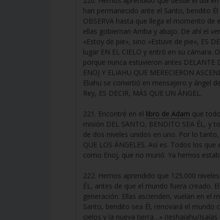
220. Hemos aprendido que desde el día 
han permanecido ante el Santo, bendito 
OBSERVA hasta que llega el momento de 
ellas gobiernan Arriba y abajo. De ahí el ve
«Estoy de pie», sino «Estuve de pie», 
lugar EN EL CIELO y entró en su cámara.
porque nunca estuvieron antes DELANTE 
ENOJ Y ELIAHU QUE MERECIERON ASCEND
Eliahu se convirtió en mensajero y ángel d
Rey, ES DECIR, MÁS QUE UN ÁNGEL.
221. Encontré en el
libro de Adam
que todos
misión DEL SANTO, BENDITO SEA ÉL, y tod
de dos niveles unidos en uno. Por lo tan
QUE LOS ÁNGELES. Así es. Todos los que es
como Enoj, que no murió. Ya hemos estable
222. Hemos aprendido que 125.000 nivele
ÉL, antes de que el mundo fuera creado. El
generación. Ellas ascienden, vuelan en el 
Santo, bendito sea Él, renovará el mundo c
cielos y la nueva tierra…» (Ieshaiahu/Isaías 