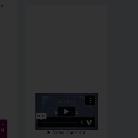
 el
 –
EM
→