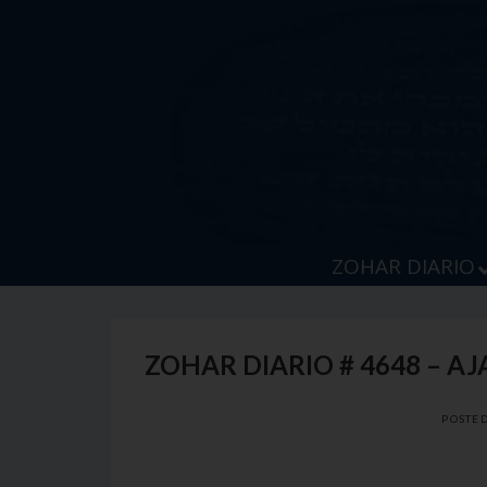
Skip
to
content
ZOHAR DIARIO
ZOHAR DIARIO # 4648 – A
POSTE