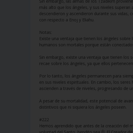
Sin embargo, las almas de los Tzadikim proviene
más alto que los ángeles, y sus niveles superan a
descendieron y ascendieron durante sus vidas,
con respecto a Enoj y Eliahu.
Notas:
Existe una ventaja que tienen los ángeles sobre
humanos son mortales porque están conectados 
Sin embargo, existe una ventaja que tienen los 
recae sobre los ángeles, ya que ellos pertenece
Por lo tanto, los ángeles permanecen para siemp
en sus niveles espirituales. En cambio, los sere
ascienden a través de niveles, progresando de un 
A pesar de su mortalidad, este potencial de ava
distintivos que ni siquiera los ángeles poseen.
#222
Hemos aprendido que antes de la creación del m
voluntad del Santo, bendito sea Él. El Creador d