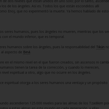
n de dos niveles que están unidos en uno solo; por lo tanto, asciend
 los de los ángeles. Así es. Todos los que están escondidos allí
 como Enoj, que no experimentó la muerte. Ya hemos hablado de esto
 los seres humanos, pues los ángeles no mueren, mientras que los se
con el mundo inferior, que es temporal.
seres humanos sobre los ángeles, pues la responsabilidad del
Tikún
n
n al aspecto de
Biná
.
re en el mismo nivel en el que fueron creados, sin ascensos ni camb
s humanos tienen la tarea de la corrección, y cuando lo merecen,
nivel espiritual a otro, algo que no ocurre en los ángeles.
nce espiritual otorga a los seres humanos una ventaja y un propósito
undo ascendieron 125.000 niveles para las almas de los Tzadikim po
esigna a estas almas en este mundo en cada generación, y ellas