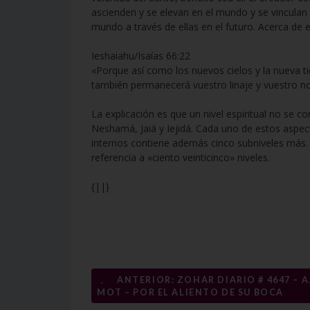
ascienden y se elevan en el mundo y se vinculan a
mundo a través de ellas en el futuro. Acerca de el
Ieshaiahu/Isaías 66:22
«Porque así como los nuevos cielos y la nueva t
también permanecerá vuestro linaje y vuestro 
La explicación es que un nivel espiritual no se 
Neshamá, Jaiá y Iejidá. Cada uno de estos aspect
internos contiene además cinco subniveles más. E
referencia a «ciento veinticinco» niveles.
{||}
Navegación
←
ANTERIOR: ZOHAR DIARIO # 4647 – A
MOT – POR EL ALIENTO DE SU BOCA
de