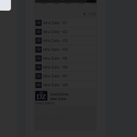
o,
s
DailyZohar
·
Idra Zuta