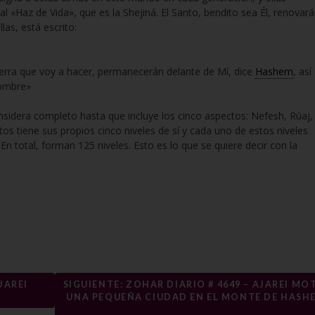
l «Haz de Vida», que es la Shejiná. El Santo, bendito sea Él, renovará
las, está escrito:
ierra que voy a hacer, permanecerán delante de Mí, dice
Hashem
, así
nombre»
considera completo hasta que incluye los cinco aspectos: Nefesh, Rúaj,
os tiene sus propios cinco niveles de sí y cada uno de estos niveles
n total, forman 125 niveles. Esto es lo que se quiere decir con la
JAREI
SIGUIENTE: ZOHAR DIARIO # 4649 – AJAREI MOT
UNA PEQUEÑA CIUDAD EN EL MONTE DE HASH