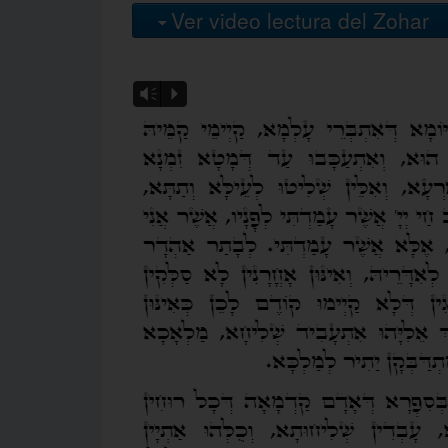
Ver video lectura del Zohar
Vm
P