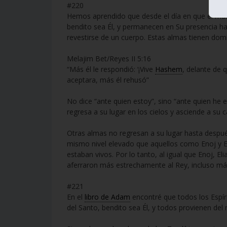
#220
Hemos aprendido que desde el día en que el mun
bendito sea Él, y permanecen en Su presencia h
revestirse de un cuerpo. Estas almas tienen dom
Melajim Bet/Reyes II 5:16
“Más él le respondió: ‘¡Vive
Hashem
, delante de q
aceptara, más él rehusó”
No dice “ante quien estoy”, sino “ante quien he
regresa a su lugar en los cielos y asciende a su 
Otras almas no regresan a su lugar hasta después
mismo nivel elevado que aquellos como Enoj y El
estaban vivos. Por lo tanto, al igual que Enoj, E
aferraron más estrechamente al Rey, incluso má
#221
En el
libro de Adam
encontré que todos los Espíri
del Santo, bendito sea Él, y todos provienen del