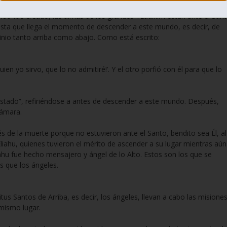
do fue creado, las almas de los grandes Tzadikim están ante el Sant
asta que llega el momento de descender a este mundo, es decir, de
inio tanto arriba como abajo. Como está escrito:
uien yo sirvo, que lo no admitiré!’. Y el otro porfió con él para que lo
 estado”, refiriéndose a antes de descender a este mundo. Después,
cámara.
 de la muerte porque no estuvieron ante el Santo, bendito sea Él, al
iahu, quienes tuvieron el mérito de ascender a su lugar mientras aún
liahu fue hecho mensajero y ángel de lo Alto. Estos son los que se
s que los ángeles.
tus Santos de Arriba, es decir, los ángeles, llevan a cabo las misione
 mismo lugar.