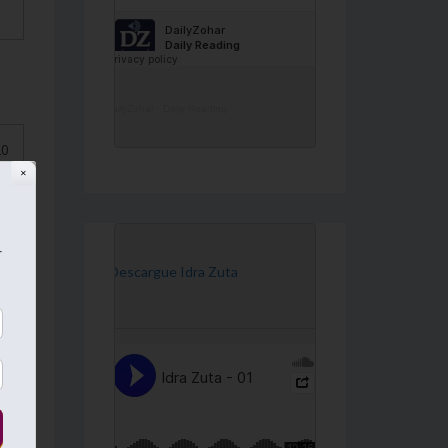
DailyZohar
·
Daily Reading
וּל
✕
אֲ.
הֵן
r
נִ.
[Descargue Idra Zuta
אוֹ
י’.