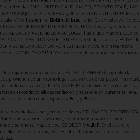
en que el mundo fue creado, LAS ALMAS DE LOS GRANDES PIADOSOS
Él Sea, retenidas EN SU PRESENCIA. EL SANTO, BENDITO SEA Él, LAS
enviarlas abajo, ES DECIR, PARA QUE SE VISTAN CON UN CUERPO, y
rsículo: «Vive
Hashem
, el
Elokim
de
Israel
, ante Quien estuve». No dice
ES DECIR ANTES DE DESCENDER A ESTE MUNDO. Después, regresó a su
 Otras ALMAS no ASCIENDEN A SU LUGAR hasta que mueren. Esto es
DEL SANTO, BENDITO SEA ÉL, EN ESE NIVEL de los otros, ES DECIR
ER A SU LUGAR CUANDO AÚN ESTABAN VIVOS. Por esta razón,
e Arriba, Y ENOJ TAMBIÉN. Y estos fueron los que más se aferraron a
 los Espíritus Santos de Arriba, ES DECIR, ÁNGELES, cumplen la
os provienen de un mismo lugar. Las almas de los justos PROVIEN
to, ascienden más alto QUE LOS ÁNGELES y sus niveles son mayores
taban escondidos allí descendieron y ascendieron durante su vida,
cido este asunto con respecto a Enoj y Eliahu.
s de almas piadosas surgieron por deseo DEL SANTO, BENDITO SEA
 Santo, bendito sea Él, las designó para este mundo en cada
mundo y se unen al haz de vida, ES DECIR
MALJUT
. En el futuro, el
on ellas. Acerca de ellas, está escrito: «Porque así como los nuevos
66:22).