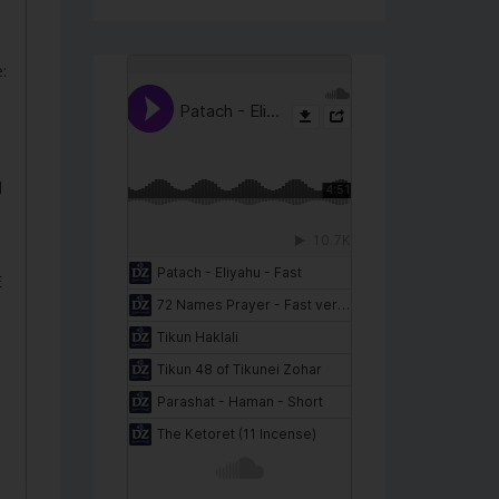
:
l
E