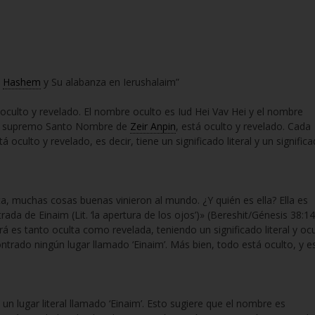
e
Hashem
y Su alabanza en Ierushalaim”
oculto y revelado. El nombre oculto es Iud Hei Vav Hei y el nombre
 el supremo Santo Nombre de
Zeir Anpin
, está oculto y revelado. Cada
 oculto y revelado, es decir, tiene un significado literal y un signific
ta, muchas cosas buenas vinieron al mundo. ¿Y quién es ella? Ella es
ada de Einaim (Lit. ‘la apertura de los ojos’)» (Bereshit/Génesis 38:14
á es tanto oculta como revelada, teniendo un significado literal y ocu
trado ningún lugar llamado ‘Einaim’. Más bien, todo está oculto, y e
un lugar literal llamado ‘Einaim’. Esto sugiere que el nombre es