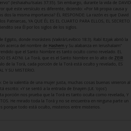
ervo” (Ieshaiahu/Isaías 37:35). Sin embargo, durante la vida de DAVID
or qué este versículo es diferente, diciendo: «Por Mi propia causa y
 los dos la misma importancia? ÉL RESPONDE: La razón es que David
de los Patriarcas, YA QUE ÉL ES EL CUARTO PARA ELLOS, EL SECRETO
endito sea Él por los siglos de los siglos.
de Egipto, donde morásteis (Vaikrá/Levítico 18:3). Rabí Itzjak abrió la
Sión acerca del nombre de
Hashem
y Su alabanza en Ierushalaim”
prendido que el Santo Nombre es tanto oculto como revelado. EL
 ES AD’NI. La Torá, que es el Santo Nombre en lo alto de
ZEIR
culo de la Torá, cada porción de la Torá está oculto y revelado, ES
L Y SU MISTERIO.
: De la valentía de una mujer justa, muchas cosas buenas vinieron al
escrito: «Y se sentó a la entrada de Enayim (Lit. ‘ojos’)
Esta porción nos prueba que la Torá es tanto oculta como revelada, Y
He mirado toda la Torá y no se encuentra en ninguna parte un
es porque todo está oculto, misterios entre misterios.