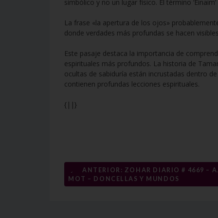
simbólico y no un lugar físico. El término ‘Einaim’
La frase «la apertura de los ojos» probablemente
donde verdades más profundas se hacen visibles
Este pasaje destaca la importancia de comprender 
espirituales más profundos. La historia de Tama
ocultas de sabiduría están incrustadas dentro de
contienen profundas lecciones espirituales.
{||}
Navegación
←
ANTERIOR: ZOHAR DIARIO # 4669 – A
MOT – DONCELLAS Y MUNDOS
de
entradas