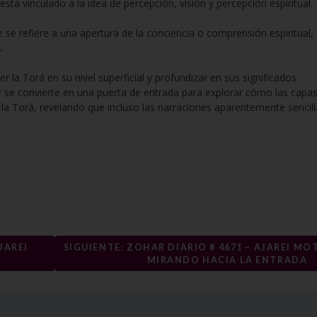
 está vinculado a la idea de percepción, visión y percepción espiritual.
 se refiere a una apertura de la conciencia o comprensión espiritual,
.
la Torá en su nivel superficial y profundizar en sus significados
r se convierte en una puerta de entrada para explorar cómo las capa
 la Torá, revelando que incluso las narraciones aparentemente sencill
JAREI
SIGUIENTE: ZOHAR DIARIO # 4671 – AJAREI MOT
MIRANDO HACIA LA ENTRADA