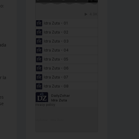
o:
ada
r la
es
se
DailyZohar
·
Idra Zuta