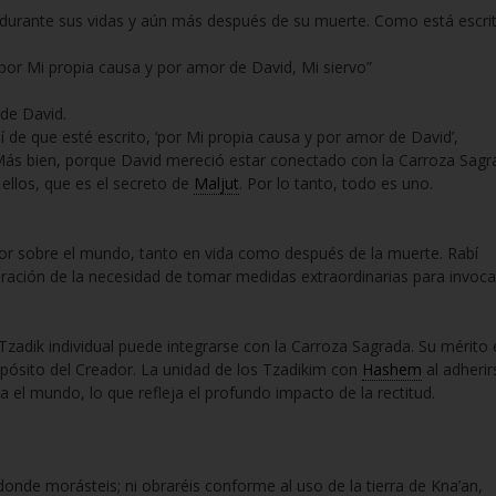
 durante sus vidas y aún más después de su muerte. Como está escrit
por Mi propia causa y por amor de David, Mi siervo”
 de David.
í de que esté escrito, ‘por Mi propia causa y por amor de David’,
«Más bien, porque David mereció estar conectado con la Carroza Sagr
 ellos, que es el secreto de
Maljut
. Por lo tanto, todo es uno.
or sobre el mundo, tanto en vida como después de la muerte. Rabí
ración de la necesidad de tomar medidas extraordinarias para invoca
Tzadik individual puede integrarse con la Carroza Sagrada. Su mérito 
pósito del Creador. La unidad de los Tzadikim con
Hashem
al adherir
a el mundo, lo que refleja el profundo impacto de la rectitud.
 donde morásteis; ni obraréis conforme al uso de la tierra de Kna’an,