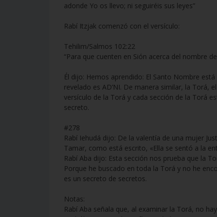
adonde Yo os llevo; ni seguiréis sus leyes”
Rabí Itzjak comenzó con el versículo:
Tehilim/Salmos 102:22
“Para que cuenten en Sión acerca del nombre d
Él dijo: Hemos aprendido: El Santo Nombre está 
revelado es AD’NI. De manera similar, la Torá,
versículo de la Torá y cada sección de la Torá está
secreto.
#278
Rabí Iehudá dijo: De la valentía de una mujer Jus
Tamar, como está escrito, «Ella se sentó a la entr
Rabí Aba dijo: Esta sección nos prueba que la Tor
Porque he buscado en toda la Torá y no he encon
es un secreto de secretos.
Notas:
Rabí Aba señala que, al examinar la Torá, no hay 