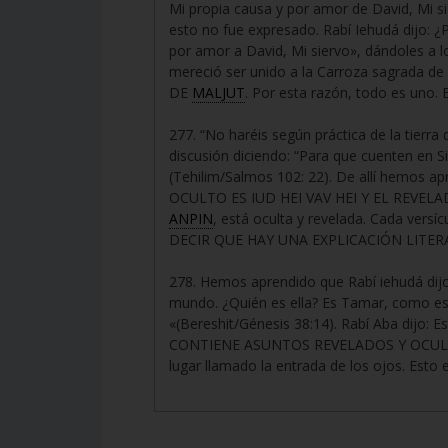
Mi propia causa y por amor de David, Mi si
esto no fue expresado. Rabí Iehudá dijo: ¿P
por amor a David, Mi siervo», dándoles a
mereció ser unido a la Carroza sagrada 
DE
MALJUT
. Por esta razón, todo es uno. B
277. “No haréis según práctica de la tierra 
discusión diciendo: “Para que cuenten en 
(Tehilim/Salmos 102: 22). De allí hemos a
OCULTO ES IUD HEI VAV HEI Y EL REVELADO
ANPIN
, está oculta y revelada. Cada versí
DECIR QUE HAY UNA EXPLICACIÓN LITERA
278. Hemos aprendido que Rabí iehudá dijo
mundo. ¿Quién es ella? Es Tamar, como está 
«(Bereshit/Génesis 38:14). Rabí Aba dijo: 
CONTIENE ASUNTOS REVELADOS Y OCULTOS. 
lugar llamado la entrada de los ojos. Esto 