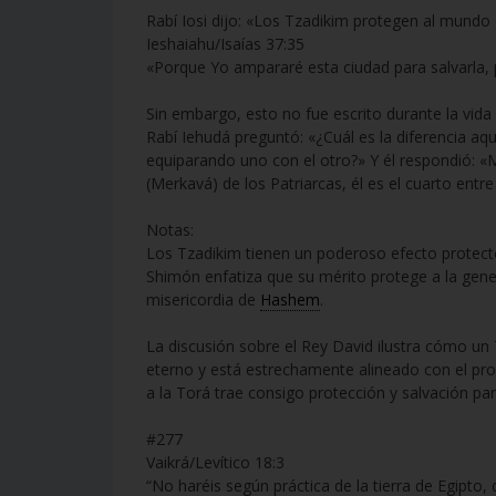
Rabí Iosi dijo: «Los Tzadikim protegen al mundo
Ieshaiahu/Isaías 37:35
«Porque Yo ampararé esta ciudad para salvarla, 
Sin embargo, esto no fue escrito durante la vida
Rabí Iehudá preguntó: «¿Cuál es la diferencia aqu
equiparando uno con el otro?» Y él respondió: 
(Merkavá) de los Patriarcas, él es el cuarto entre
Notas:
Los Tzadikim tienen un poderoso efecto protect
Shimón enfatiza que su mérito protege a la gene
misericordia de
Hashem
.
La discusión sobre el Rey David ilustra cómo un 
eterno y está estrechamente alineado con el pro
a la Torá trae consigo protección y salvación par
#277
Vaikrá/Levítico 18:3
“No haréis según práctica de la tierra de Egipto,