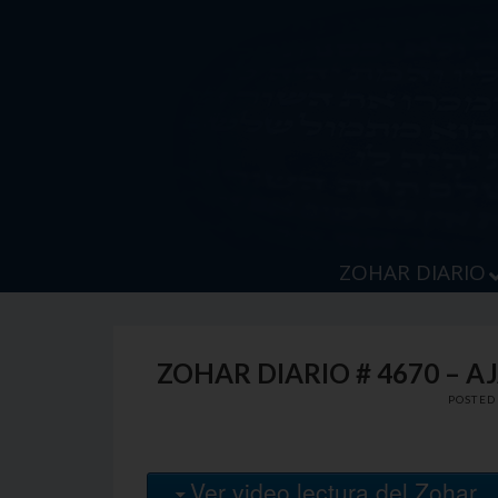
Skip
to
content
ZOHAR DIARIO
ZOHAR DIARIO # 4670 – A
POSTED
Ver video lectura del Zohar