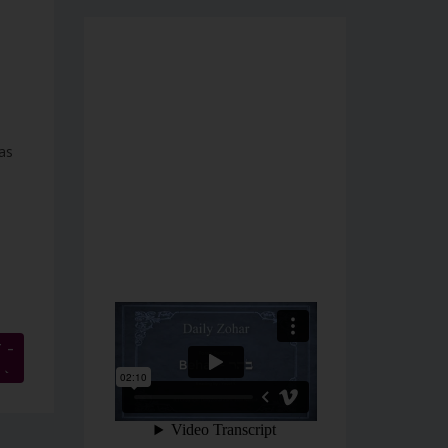
s
as
 –
→