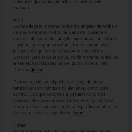
alabanzas que conducen a la iluminación de la
mañana.
#160
Cuando llega la mañana, todos los ángeles de Arriba y
de abajo entonan cantos de alabanza. Durante la
noche, sólo cantan los ángeles asociados con la línea
Izquierda, pero por la mañana, todos cantan, esto
incluye a los que están conectados con la línea
Derecha. Esto se debe a que, por la mañana, todas las
líneas están unificadas bajo el dominio de la línea
Derecha (
Jesed
).
De manera similar, el pueblo de
Israel
de abajo
también entona cánticos de alabanza, como está
escrito: «Los que recordáis a
Hashem
no toméís
vosotros descanso» (Ieshaiahu/Isaías 62:6). La frase
«no toméis descanso» se refiere específicamente a los
de abajo, es decir, el pueblo de
Israel
.
Notas:
Por la mañana, la unidad de todas las líneas bajo la