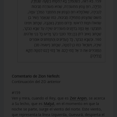
159. בֹּא רְאֵה, כְּשֶׁהַמֶּלֶךְ בָּא לְמִטָּתוֹ בְּשָׁעָה שֶׁנֶּחֱלָק
הַלַּיְלָה, רוּחַ צָפוֹן מִתְעוֹרֶרֶת, שֶׁהִיא מְעוֹרֶרֶת חֲבִיבוּת
לַגְּבִירָה, שֶׁאִלְמָלֵא רוּחַ הַצָּפוֹן אֵין מִתְחַבֵּר הַמֶּלֶךְ עִמָּהּ,
מִשּׁוּם שֶׁמִּצָּפוֹן מַתְחִילָה חֲבִיבוּת, כְּמוֹ שֶׁנֶּאֱמַר (שיר ב)
שְׂמֹאלוֹ תַּחַת לְרֹאשִׁי. וְדָרוֹם מְחַבֵּק בְּאַהֲבָה, שֶׁכָּתוּב וִימִינוֹ
תְּחַבְּקֵנִי. וְאָז כַּמָּה בַּדְּחָנִים מְעוֹרְרִים שִׁירָה עַד שֶׁבָּא הַבֹּקֶר,
שֶׁכָּתוּב (איוב לח) בְּרָן יַחַד כּוֹכְבֵי בֹקֶר וַיָּרִיעוּ כָּל בְּנֵי אֱלֹהִים.
160. וּכְשֶׁבָּא הַבֹּקֶר, כָּל הָעֶלְיוֹנִים וְהַתַּחְתּוֹנִים אוֹמְרִים
שִׁירָה, וְיִשְׂרָאֵל כְּמוֹ כֵן לְמַטָּה, שֶׁכָּתוּב (ישעיה סב)
הַמַּזְכִּירִים אֶת ה’ אַל דֳּמִי לָכֶם. אַל דֳּמִי לָכֶם לְמַטָּה דַּוְקָא
[בַּלַּיְלָה].
Comentario de Zion Nefesh:
Continuación del ZD anterior
#159
Ven y mira, cuando el Rey, que es
Zeir Anpin
, se acerca
a Su lecho, que es
Maljut
, en el momento en que la
noche se parte, surge el viento del norte. Este viento,
que representa la línea Izquierda, Guevurá, despierta el