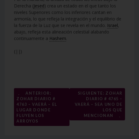
Derecha (
Jesed
) crea un estado en el que tanto los
niveles Superiores como los inferiores cantan en
armonía, lo que refleja la integración y el equilibrio de
la fuerza de la Luz que se revela en el mundo.
Israel
,
abajo, refleja esta alineación celestial alabando
continuamente a
Hashem
.
{||}
Navegación
←
ANTERIOR:
SIGUIENTE: ZOHAR
ZOHAR DIARIO #
DIARIO # 4765 –
de
4763 – VAERÁ – EL
VAERÁ – SEA UNO DE
entradas
LUGAR DONDE
LOS QUE
→
FLUYEN LOS
MENCIONAN
ARROYOS