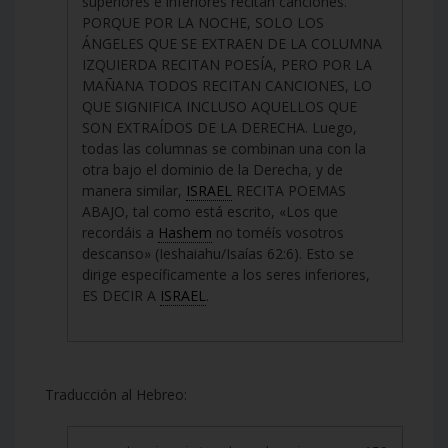
superiores e inferiores recitan canciones.
PORQUE POR LA NOCHE, SOLO LOS
ÁNGELES QUE SE EXTRAEN DE LA COLUMNA
IZQUIERDA RECITAN POESÍA, PERO POR LA
MAÑANA TODOS RECITAN CANCIONES, LO
QUE SIGNIFICA INCLUSO AQUELLOS QUE
SON EXTRAÍDOS DE LA DERECHA. Luego,
todas las columnas se combinan una con la
otra bajo el dominio de la Derecha, y de
manera similar,
ISRAEL
RECITA POEMAS
ABAJO, tal como está escrito, «Los que
recordáis a
Hashem
no toméís vosotros
descanso» (Ieshaiahu/Isaías 62:6). Esto se
dirige específicamente a los seres inferiores,
ES DECIR A
ISRAEL
.
Traducción al Hebreo: