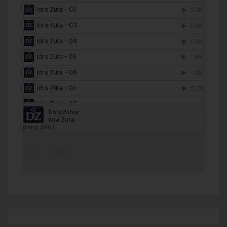
DailyZohar
·
Idra Zuta