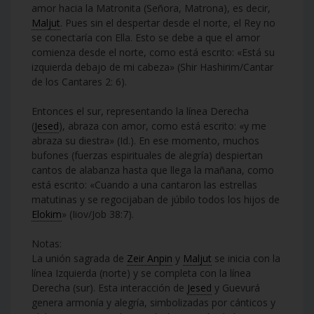
amor hacia la Matronita (Señora, Matrona), es decir,
Maljut
. Pues sin el despertar desde el norte, el Rey no
se conectaría con Ella. Esto se debe a que el amor
comienza desde el norte, como está escrito: «Está su
izquierda debajo de mi cabeza» (Shir Hashirim/Cantar
de los Cantares 2: 6).
Entonces el sur, representando la línea Derecha
(
Jesed
), abraza con amor, como está escrito: «y me
abraza su diestra» (Id.). En ese momento, muchos
bufones (fuerzas espirituales de alegría) despiertan
cantos de alabanza hasta que llega la mañana, como
está escrito: «Cuando a una cantaron las estrellas
matutinas y se regocijaban de júbilo todos los hijos de
Elokim
» (Iiov/Job 38:7).
Notas:
La unión sagrada de
Zeir Anpin
y
Maljut
se inicia con la
línea Izquierda (norte) y se completa con la línea
Derecha (sur). Esta interacción de
Jesed
y Guevurá
genera armonía y alegría, simbolizadas por cánticos y