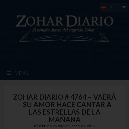
Skip
ES
to
content
MENÚ
ZOHAR DIARIO # 4764 – VAERÁ
– SU AMOR HACE CANTAR A
LAS ESTRELLAS DE LA
MAÑANA
POSTED ON
ENERO 23, 2025
BY
ZION