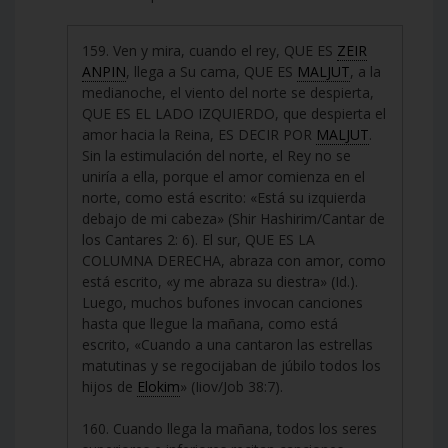
159. Ven y mira, cuando el rey, QUE ES
ZEIR
ANPIN
, llega a Su cama, QUE ES
MALJUT
, a la
medianoche, el viento del norte se despierta,
QUE ES EL LADO IZQUIERDO, que despierta el
amor hacia la Reina, ES DECIR POR
MALJUT
.
Sin la estimulación del norte, el Rey no se
uniría a ella, porque el amor comienza en el
norte, como está escrito: «Está su izquierda
debajo de mi cabeza» (Shir Hashirim/Cantar de
los Cantares 2: 6). El sur, QUE ES LA
COLUMNA DERECHA, abraza con amor, como
está escrito, «y me abraza su diestra» (Id.).
Luego, muchos bufones invocan canciones
hasta que llegue la mañana, como está
escrito, «Cuando a una cantaron las estrellas
matutinas y se regocijaban de júbilo todos los
hijos de
Elokim
» (Iiov/Job 38:7).
160. Cuando llega la mañana, todos los seres