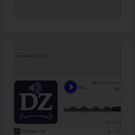
DailyZohar
·
Daily Reading
[Descargue Idra Zuta