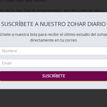
 y ‘tolaat Shani’ (lana carmesí).
eto de los Diez Días de Arrepentimiento: «lino fino y pelo de cabra y
ash, madera de acacia, aceite para el alumbrado, especias para el ace
as de ónice y piedras de engaste» (Shemot/Éxodo 25:4-6). Estos
SUSCRÍBETE A NUESTRO ZOHAR DIARIO
primeros nueve días de Teshuvá (arrepentimiento). Y Iom Kipur los
Unete a nuestra lista para recibir el último estudio del zoha
directamente en tu correo
do) no son meramente físicos, sino que corresponden a profundos
es representan las seis Sefirot de
Zeir Anpin
que llevan el flujo de la 
s nueve materiales corresponden a los primeros nueve días de Teshuvá.
ción final y la purificación del
alma
.
n espiritual siguen una estructura precisa, así como el Mishkán fue