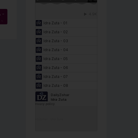
 –
→
DailyZohar
·
Idra Zuta