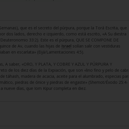
Semanas), que es el secreto del púrpura, porque la Torá Escrita, que
por dos lados, derecho e izquierdo, como está escrito, «A Su diestra
im/Deuteronomio 33:2). Este es el púrpura, QUE SE COMPONE DE
ince de Av, cuando las hijas de
Israel
solían salir con vestiduras
iaban en escarlata» (Eijá/Lamentaciones 4:5).
as, A saber, «ORO, Y PLATA, Y COBRE Y AZUL Y PÚRPURA Y
to de los diez días de la Expiación, que son «lino fino y pelo de cabr
s de táhash, madera de acacia, aceite para el alumbrado, especias par
aromático, piedras de ónice y piedras de engaste» (Shemot/Éxodo 25:4-
 a nueve días, que Iom Kipur completa en diez.