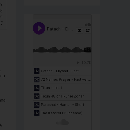
אֵ.
לַ.
,
una
ana
a,