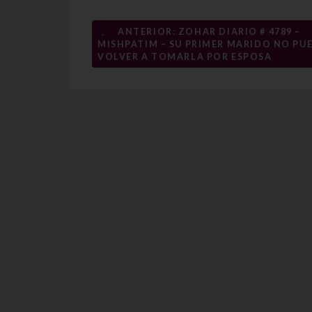
Navegación
←
ANTERIOR: ZOHAR DIARIO # 4789 –
MISHPATIM – SU PRIMER MARIDO NO PU
de
VOLVER A TOMARLA POR ESPOSA
entradas