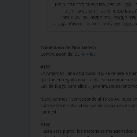
159. ם – מִיָּמִין וּמִשְּׂמֹאל, כְּמוֹ שֶׁנֶּאֱמַר (דברים לב) מִימִינוֹ
י מֵילָת, כְּמוֹ שֶׁנֶּאֱמַר (איכה ד) הָאֱמֻנִים עֲלֵי תוֹלָע
160. ִם מְאָדָּמִים. וְעֹרֹת תְּחָשִׁים. וַעֲצֵי שִׁטִּים. וְשֶׁמֶן
עָה, כְּנֶגֶד תִּשְׁעָה יָמִים, וְיוֹם הַכִּפּוּרִים מַשְׁלִים לַעֲשָׂרָה
Comentario de Zion Nefesh:
Continuación del
ZD # 4483
#159
«Y Argamán (lana azul púrpura)» se refiere a Sh
que fue entregada en este día, se compone de dos
Ley de fuego para ellos » (Dvarim/Deuteronomio
“Lana carmesí” corresponde al 15 de Av, pues en 
como está escrito: «Los que se criaban es escarl
carmesí.
#160
Hasta este punto, los materiales mencionados co