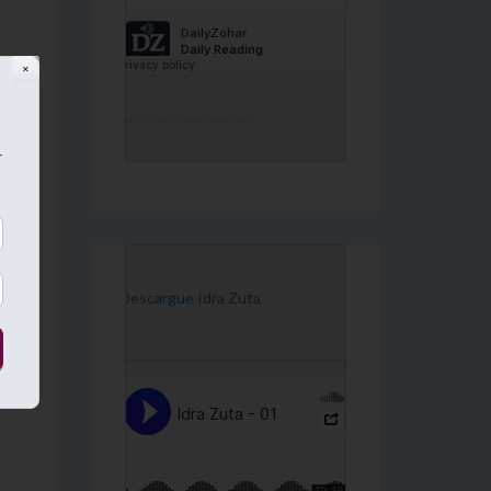
ite
✕
DailyZohar
·
Daily Reading
r
Luz
[Descargue Idra Zuta