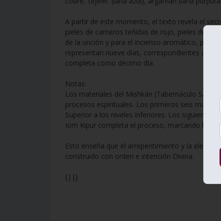
cobre, ‘tejelet’ (lana azul), argamán (lana púrpura)
A partir de este momento, el texto revela el secr
pieles de carneros teñidas de rojo, pieles de táh
de la unción y para el incienso aromático, piedr
representan nueve días, correspondientes a los 
completa como décimo día.
Notas:
Los materiales del Mishkán (Tabernáculo Sagra
procesos espirituales. Los primeros seis material
Superior a los niveles inferiores. Los siguiente
Iom Kipur completa el proceso, marcando la expia
Esto enseña que el arrepentimiento y la elevació
construido con orden e intención Divina.
{||}