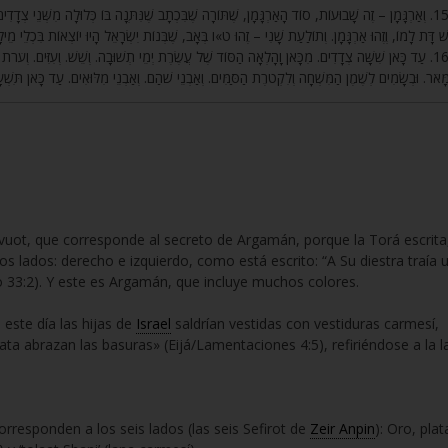
וְאַרְגָּמָן – זֶה שָׁבוּעוֹת, סוֹד הָאַרְגָּמָן, שֶׁתּוֹרָה שֶׁבִּכְתָב שֶׁנִּתְּנָה בּוֹ כְּלוּלָה מִשְּׁנֵי צְדָדִי
שׁ דָּת לָמוֹ, וְזֶהוּ אַרְגָּמָן. וְתוֹלַעַת שָׁנִי – זֶהוּ ט»ו בְּאָב, שֶׁבְּנוֹת יִשְׂרָאֵל הָיוּ יוֹצְאוֹת בִּכְלֵ
עַד כָּאן שִׁשָּׁה צְדָדִים. מִכָּאן וָהָלְאָה הַסּוֹד שֶׁל עֲשֶׂרֶת יְמֵי תְשׁוּבָה. וְשֵׁשׁ. וְעִזִּים. וְעֹרֹת אֵיל
מָּאֹר. וּבְשָׂמִים לְשֶׁמֶן הַמִּשְׁחָה וְלִקְטֹרֶת הַסַּמִּים. וְאַבְנֵי שֹׁהַם. וְאַבְנֵי מִלּוּאִים. עַד כָּאן תִּשְׁ
avuot, que corresponde al secreto de Argamán, porque la Torá escrita
 lados: derecho e izquierdo, como está escrito: “A Su diestra traía 
 33:2). Y este es Argamán, que incluye muchos colores.
este día las hijas de
Israel
saldrían vestidas con vestiduras carmesí,
ata abrazan las basuras» (Eijá/Lamentaciones 4:5), refiriéndose a la l
rresponden a los seis lados (las seis Sefirot de
Zeir Anpin
): Oro, plat