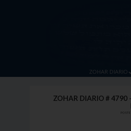
Skip
to
content
ZOHAR DIARIO
ZOHAR DIARIO # 4790
POST