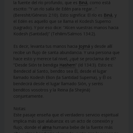
la fuente del río profundo, que es
Biná
, como está
escrito: “Y un río salía de Edén para regar…”
(Bereshit/Génesis 2:10). Esto significa: El río es
Biná
, y
el Edén es aquello que se llama el Kodesh Superno
(sagrado). Y por eso dice: “Alcen vuestras manos hacia
Kodesh (Santidad)” (Tehilim/Salmos 134:2).
Es decir, levanta tus manos hacia
Jojmá
y desde allí
recibe un flujo de santa abundancia. Y una persona que
hace esto y merece tal nivel, ¿qué se proclama de él?
“Desde Sión te bendiga
Hashem
” (Id 134:3). Esto es:
Bendecid al Santo, bendito sea Él, desde el lugar
llamado Kodesh Elion (la Santidad Superna), y Él os
bendecirá desde el lugar llamado Sión, y seréis
benditos vosotros y la Reina (la Shejiná)
conjuntamente.
Notas:
Este pasaje enseña que el verdadero servicio espiritual
implica más que alabanza: es un acto de conexión y
flujo, donde el
alma
humana bebe de la fuente más