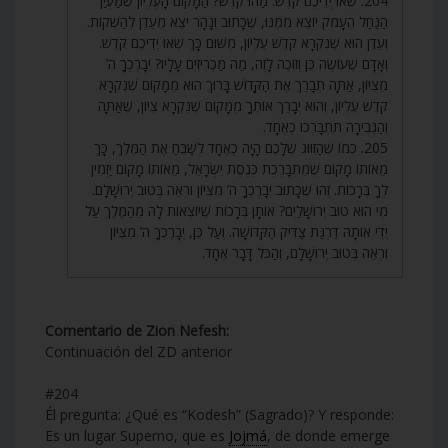
204. שְׂאוּ יְדֵיכֶם קֹדֶשׁ. מַהוּ קֹדֶשׁ? הַמָּקוֹם הָעֶלְיוֹן שֶׁמַּעְיַן
הַנַּחַל הֶעָמֹק יוֹצֵא מִמֶּנּוּ, שֶׁכָּתוּב וְנָהָר יֹצֵא מֵעֵדֶן לְהַשְׁקוֹת.
וְעֵדֶן הוּא שֶׁנִּקְרָא קֹדֶשׁ עֶלְיוֹן, מִשּׁוּם כָּךְ שְׂאוּ יְדֵיכֶם קֹדֶשׁ.
וְאָדָם שֶׁעוֹשֶׂה כֵּן וְזוֹכֶה לָזֶה, מַה מַּכְרִיזִים עָלָיו? יְבָרֶכְךָ ה’
מִצִּיּוֹן, אַתָּה תְבָרֵךְ אֶת הַקָּדוֹשׁ בָּרוּךְ הוּא מִמָּקוֹם שֶׁנִּקְרָא
קֹדֶשׁ עֶלְיוֹן, וְהוּא יְבָרֵךְ אוֹתְךָ מִמָּקוֹם שֶׁנִּקְרָא צִיּוֹן, שֶׁאַתָּה
וְהַגְּבִירָה תִּתְבָּרְכוּ כְאֶחָד.
205. כְּמוֹ שֶׁהַזִּוּוּג שֶׁלָּכֶם הָיָה כְאֶחָד לְשַׁבֵּחַ אֶת הַמֶּלֶךְ, כָּךְ
מֵאוֹתוֹ מָקוֹם שֶׁמִּתְבָּרֶכֶת כְּנֶסֶת יִשְׂרָאֵל, מֵאוֹתוֹ מָקוֹם יַזְמִין
לְךָ בְּרָכוֹת. זֶהוּ שֶׁכָּתוּב יְבָרֶכְךָ ה’ מִצִּיּוֹן וּרְאֵה בְּטוּב יְרוּשָׁלִָם.
מִי הוּא טוּב יְרוּשָׁלַיִם? אוֹתָן בְּרָכוֹת שֶׁיּוֹצְאוֹת לָהּ מֵהַמֶּלֶךְ עַל
יְדֵי אוֹתָהּ דַּרְגַּת צַדִּיק הַקְּדוֹשָׁה. וְעַל כֵּן, יְבָרֶכְךָ ה’ מִצִּיּוֹן
וּרְאֵה בְּטוּב יְרוּשָׁלִָם, וְהַכֹּל דָּבָר אֶחָד.
Comentario de Zion Nefesh:
Continuación del ZD anterior
#204
Él pregunta: ¿Qué es “Kodesh” (Sagrado)? Y responde:
Es un lugar Superno, que es
Jojmá
, de donde emerge