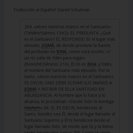
Traducción al Español: Daniel Schulman
204. «¡Alcen vuestras manos en el Santuario»
(Tehilim/Salmos 134:2): ÉL PREGUNTA: ¿Qué
es el Santuario? ÉL RESPONDE: Es el lugar más
elevado,
JOJMÁ
, de donde proviene la fuente
del profundo río
BINÁ
, como está escrito: «Y
un río salía de Edén para regar»
(Bereshit/Génesis 2:10). El río es
Biná
, y Edén,
el nombre del Santuario más elevado. Por lo
tanto, «alcen vuestras manos en el Santuario»;
ES DECIR, UNO DEBE ELEVAR SUS MANOS A
JOJMÁ
Y RECIBIR DE ELLA SANTIDAD EN
ABUNDANCIA. Al hombre que lo hace y lo
alcanza, le proclaman: «Desde Sión te bendiga
Hashem
» (Id. 3). ES DECIR, bendecirás al
Santo, bendito sea Él, desde el lugar llamado el
Santuario Superno y Él te bendecirá desde el
lugar llamado Sión, de modo que tú y la Reina
seréis bendecidos juntos.205. Como la unión