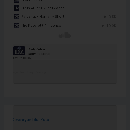
DailyZohar
·
Daily Reading
[Descargue Idra Zuta