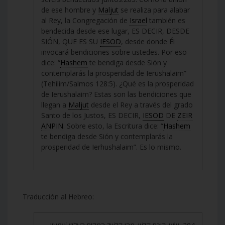
de ese hombre y
Maljut
se realiza para alabar
al Rey, la Congregación de
Israel
también es
bendecida desde ese lugar, ES DECIR, DESDE
SIÓN, QUE ES SU
IESOD
, desde donde Él
invocará bendiciones sobre ustedes. Por eso
dice: “
Hashem
te bendiga desde Sión y
contemplarás la prosperidad de Ierushalaim”
(Tehilim/Salmos 128:5). ¿Qué es la prosperidad
de Ierushalaim? Estas son las bendiciones que
llegan a
Maljut
desde el Rey a través del grado
Santo de los Justos, ES DECIR,
IESOD
DE
ZEIR
ANPIN
. Sobre esto, la Escritura dice: “
Hashem
te bendiga desde Sión y contemplarás la
prosperidad de Ierhushalaim”. Es lo mismo.
Traducción al Hebreo: