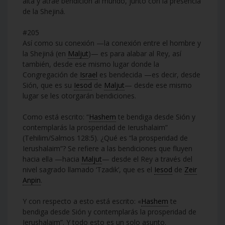
alta y atrae bendición al mundo, junto con la presencia
de la Shejiná.
#205
Así como su conexión —la conexión entre el hombre y
la Shejiná (en
Maljut
)— es para alabar al Rey, así
también, desde ese mismo lugar donde la
Congregación de
Israel
es bendecida —es decir, desde
Sión, que es su
Iesod
de
Maljut
— desde ese mismo
lugar se les otorgarán bendiciones.
Como está escrito: “
Hashem
te bendiga desde Sión y
contemplarás la prosperidad de Ierushalaim”
(Tehilim/Salmos 128:5). ¿Qué es “la prosperidad de
Ierushalaim”? Se refiere a las bendiciones que fluyen
hacia ella —hacia
Maljut
— desde el Rey a través del
nivel sagrado llamado ‘Tzadik’, que es el
Iesod
de
Zeir
Anpin
.
Y con respecto a esto está escrito: «
Hashem
te
bendiga desde Sión y contemplarás la prosperidad de
Ierushalaim”. Y todo esto es un solo asunto.