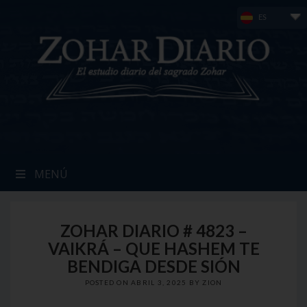
Skip
ES
to
content
MENÚ
ZOHAR DIARIO # 4823 –
VAIKRÁ – QUE HASHEM TE
BENDIGA DESDE SIÓN
POSTED ON
ABRIL 3, 2025
BY
ZION