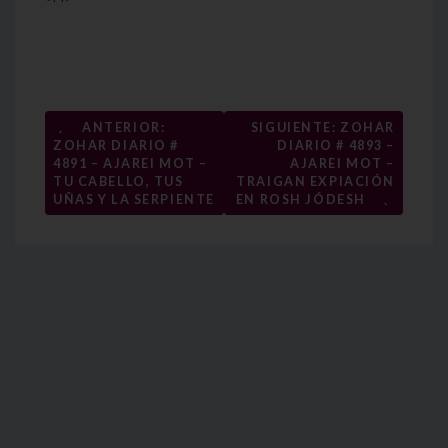
Navegación
←
ANTERIOR:
SIGUIENTE: ZOHAR
ZOHAR DIARIO #
DIARIO # 4893 –
de
4891 – AJAREI MOT –
AJAREI MOT –
entradas
TU CABELLO, TUS
TRAIGAN EXPIACIÓN
→
UÑAS Y LA SERPIENTE
EN ROSH JÓDESH