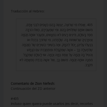
Traducción al Hebreo:
405. וַאֲפִלּוּ מִי שֶׁרוֹצֶה, יַעֲשֶׂה בָהֶם כְּשָׁפִים לִבְנֵי אָדָם,
מִשּׁוּם אוֹתָם שֶׁתְּלוּיִים בָּהֶם. וּמִי שֶׁמַּעֲבִירָם, כְּאִלּוּ הִרְבָּה
חֶסֶד בָּעוֹלָם, וְדִינִים רָעִים לֹא נִמְצָאִים, וְתַעֲבֹר אוֹתָהּ זֻהֲמָה
וְצִפָּרְנֶיהָ שֶׁרְשׁוּמוֹת בָּהּ. שֶׁלָּמַדְנוּ, מִי שֶׁדּוֹרֵךְ בְּרַגְלוֹ אוֹ
בְּנַעֲלוֹ עֲלֵיהֶן, יָכוֹל לְהִנָּזֵק. וּמַה בְּשִׁיּוּרֵי הַשִּׁירַיִם שֶׁל הַזֻּהֲמָה
שֶׁלְּמַעְלָה כָּךְ – אִשָּׁה שֶׁמְּקַבֶּלֶת וּמִתְחַבֶּרֶת עִם הַנָּחָשׁ
וְהִטִּיל בָּהּ זֻהֲמָה עַל אַחַת כַּמָּה וְכַמָּה. אוֹי לָעוֹלָם שֶׁמְּקַבֵּל
מִמֶּנָּה אוֹתָהּ זֻהֲמָה. מִשּׁוּם כָּךְ, וְאֶל אִשָּׁה בְּנִדַּת טֻמְאָתָהּ לֹא
תִקְרַב.
Comentario de Zion Nefesh:
Continuación del ZD anterior
#405
Incluso quien quiera puede usarlos (es decir, recortes