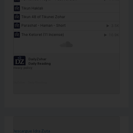
DailyZohar
·
Daily Reading
[Descargue Idra Zuta