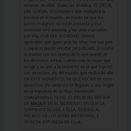
emanan de ellas. Quien las erradica, ES DECIR,
LAS QUEMA, se considera que multiplica la
bondad en el mundo, de modo tal que los
Juicios malignos no están presente y esa
suciedad será anulada, y las uñas marcadas
por ella, POR ESA SUCIEDAD. Hemos
aprendido que quien pisa las uñas con sus pies
o zapatos puede resultar perjudicado. Si ocurre
lo mismo con los restos de lo que quedó de
los desechos Arriba, cuánto más la mujer que
acoge y se une a la serpiente en la que inyectó
sus desechos. ¡Ay del mundo que reciba de ella
EN ESTE MOMENTO, YA QUE RECIBE de esos
desechos! «Ni tampoco te llegarás a una mujer
en la impureza de su flujo menstrual»
(Vaikrá/Levítico 18:19), ES DECIR NO RECIBIR
DE
MALJUT
EN EL MOMENTO EN QUE LA
SERPIENTE SE UNE A ELLA, DEBIDO AL
PECADO DE LOS SERES INFERIORES, E
INYECTA IMPUREZA EN ELLA.