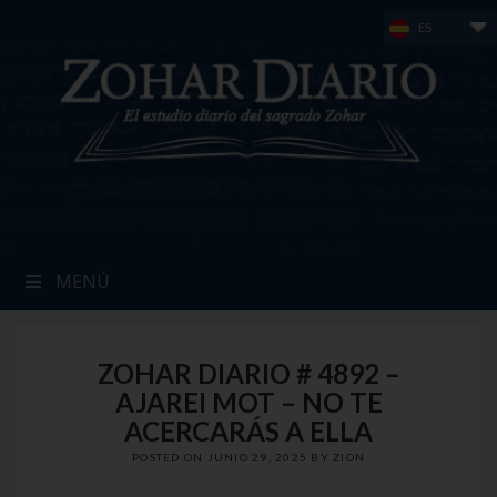
Skip
ES
to
content
MENÚ
ZOHAR DIARIO # 4892 –
AJAREI MOT – NO TE
ACERCARÁS A ELLA
POSTED ON
JUNIO 29, 2025
BY
ZION