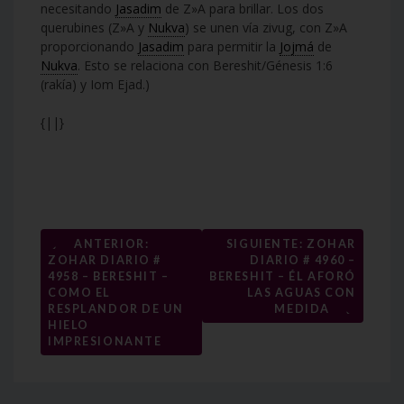
necesitando
Jasadim
de Z»A para brillar. Los dos
querubines (Z»A y
Nukva
) se unen vía zivug, con Z»A
proporcionando
Jasadim
para permitir la
Jojmá
de
Nukva
. Esto se relaciona con Bereshit/Génesis 1:6
(rakía) y Iom Ejad.)
{||}
Navegación
←
ANTERIOR:
SIGUIENTE: ZOHAR
ZOHAR DIARIO #
DIARIO # 4960 –
de
4958 – BERESHIT –
BERESHIT – ÉL AFORÓ
entradas
COMO EL
LAS AGUAS CON
→
RESPLANDOR DE UN
MEDIDA
HIELO
IMPRESIONANTE