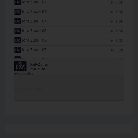
DailyZohar
·
Idra Zuta