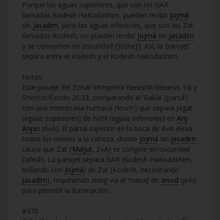
Porque las aguas superiores, que son las GAR
llamadas Kodesh HaKodashim, pueden recibir
Jojmá
sin
Jasadim
, pero las aguas inferiores, que son las Zat
llamadas Kodesh, no pueden recibir
Jojmá
sin
Jasadim
y se convierten en oscuridad (‘Jóshej’). Así, la ‘parojet’
separa entre el Kodesh y el Kodesh HaKodashim.
Notas:
Este pasaje del Zohar interpreta Bereshit/Génesis 1:6 y
Shemot/Éxodo 26:33, comparando el ‘Rakía’ (‘parsá’)
con una membrana humana (‘krum’) que separa Jagat
(aguas superiores) de Nehi (aguas inferiores) en
Arij
Anpin
(A»A). El parsá superior en la boca de A»A eleva
todos los niveles a la cabeza, donde
Jojmá
sin
Jasadim
causa que Zat (‘
Maljut
, Z»A) se congele en oscuridad
(‘afelá’). La parojet separa GAR (Kodesh HaKodashim,
brillando con
Jojmá
) de Zat (Kodesh, necesitando
Jasadim
), requiriendo zivug vía el ‘masaj’ de
Iesod
(jirik)
para permitir la iluminación.
#370