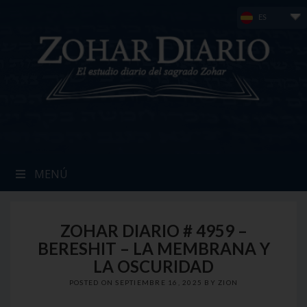
Skip
ES
to
content
MENÚ
ZOHAR DIARIO # 4959 –
BERESHIT – LA MEMBRANA Y
LA OSCURIDAD
POSTED ON
SEPTIEMBRE 16, 2025
BY
ZION