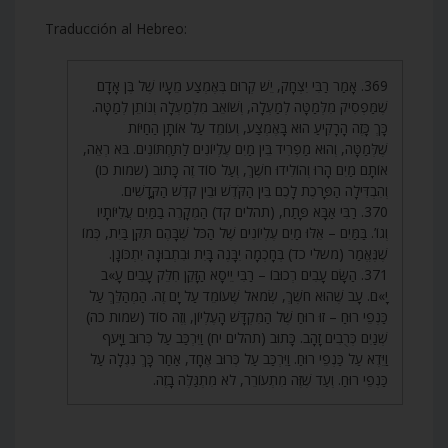
Traducción al Hebreo:
369. אָמַר רַבִּי יִצְחָק, יֵשׁ קְרוּם בְּאֶמְצַע מֵעָיו שֶׁל בֶּן אָדָם
שֶׁמַּפְסִיק מִלְּמַטָּה לְמַעְלָה, וְשׁוֹאֵב מִלְמַעְלָה וְנוֹתֵן לְמַטָּה.
כָּךְ כָּזֶה הָרָקִיעַ הוּא בָּאֶמְצַע, וְעוֹמֵד עַל אוֹתָן הַחַיּוֹת
שֶׁלְּמַטָּה, וְהוּא מַפְרִיד בֵּין מַיִם עֶלְיוֹנִים לַתַּחְתּוֹנִים. בֹּא רְאֵה,
אוֹתָם מַיִם הָרוּ וְהוֹלִידוּ חֹשֶׁךְ, וְעַל סוֹד זֶה כָּתוּב (שמות כו)
וְהִבְדִּילָה הַפָּרֹכֶת לָכֶם בֵּין הַקֹּדֶשׁ וּבֵין קֹדֶשׁ הַקֳּדָשִׁים.
370. רַבִּי אַבָּא פָּתַח, (תהלים קד) הַמְקָרֶה בַמַּיִם עֲלִיּוֹתָיו
וְגוֹ’. בַּמַּיִם – אֵלּוּ מַיִם עֶלְיוֹנִים שֶׁל הַכֹּל שֶׁבָּהֶם תִּקֵּן בַּיִת, כְּמוֹ
שֶׁנֶּאֱמַר (משלי כד) בְּחָכְמָה יִבָּנֶה בָּיִת וּבִתְבוּנָה יִתְכּוֹנָן.
371. הַשָּׂם עָבִים רְכוּבוֹ – רַבִּי יֵיסָא הַזָּקֵן חִלֵּק עָבִים עָ»ב
יָ»ם. עָב שֶׁהוּא חֹשֶׁךְ, שְׂמֹאל שֶׁעוֹמֵד עַל יָם זֶה. הַמְהַלֵּךְ עַל
כַּנְפֵי רוּחַ – זוּ רוּחַ שֶׁל הַמִּקְדָּשׁ הָעֶלְיוֹן, וְזֶה סוֹד (שמות כה)
שְׁנַיִם כְּרֻבִים זָהָב. כָּתוּב (תהלים יח) וַיִּרְכַּב עַל כְּרוּב וַיָּעֹף
וַיֵּדֶא עַל כַּנְפֵי רוּחַ. וַיִּרְכַּב עַל כְּרוּב אֶחָד, אַחַר כָּךְ נִגְלָה עַל
כַּנְפֵי רוּחַ. וְעַד שֶׁזֶּה מִתְעוֹרֵר, לֹא מִתְגַּלֶּה בָזֶה.