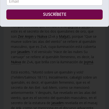
sí.
Porque las alas (‘kanfei’) son el secreto del masaj, y el
viento es la cualidad de la Luz (Or) que emerge en este
masaj, es decir, la estatura de
Jasadim
extraída del
Templo Celestial, que es Aba e Ima (
Jojmá
y
Biná
). Y
este es el secreto de los dos querubines de oro, que
son
Zeir Anpin
y
Nukva
(Z»A y
Maljut
), porque “Que se
mueve sobre las alas del viento” se refiere al querubín
masculino, que es Z»A, cuya iluminación está cubierta
por
Jasadim
. Y el versículo “Hace de las nubes Su
carruaje” se refiere al querubín femenino, es decir, la
Nukva
de Z»A, que brilla con la iluminación de
Jojmá
.
Está escrito, ”Montó sobre un querubín y voló’
(Tehilim/Salmos 18:11). Inicialmente, cabalgó sobre un
querubín, es decir, el querubín femenino, que es el
secreto de Ain-Bet -Iud-Mem, como se mencionó
anteriormente. Y después, fue revelado en las alas del
viento, que es el secreto del querubín masculino, en el
secreto de la estatura de
Jasadim
revelada en el masaj
de jirik, como se menciona en el discurso adyacente.