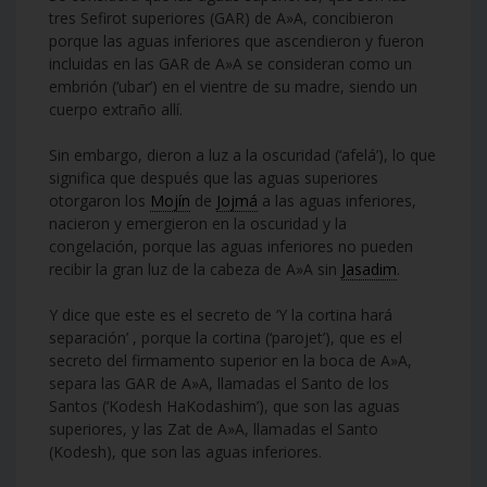
tres Sefirot superiores (GAR) de A»A, concibieron
porque las aguas inferiores que ascendieron y fueron
incluidas en las GAR de A»A se consideran como un
embrión (‘ubar’) en el vientre de su madre, siendo un
cuerpo extraño allí.
Sin embargo, dieron a luz a la oscuridad (‘afelá’), lo que
significa que después que las aguas superiores
otorgaron los
Mojín
de
Jojmá
a las aguas inferiores,
nacieron y emergieron en la oscuridad y la
congelación, porque las aguas inferiores no pueden
recibir la gran luz de la cabeza de A»A sin
Jasadim
.
Y dice que este es el secreto de ‘Y la cortina hará
separación’ , porque la cortina (‘parojet’), que es el
secreto del firmamento superior en la boca de A»A,
separa las GAR de A»A, llamadas el Santo de los
Santos (‘Kodesh HaKodashim’), que son las aguas
superiores, y las Zat de A»A, llamadas el Santo
(Kodesh), que son las aguas inferiores.