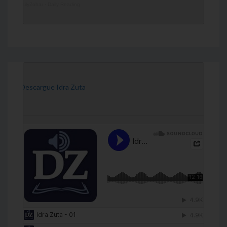
DailyZohar
·
Daily Reading
[Descargue Idra Zuta