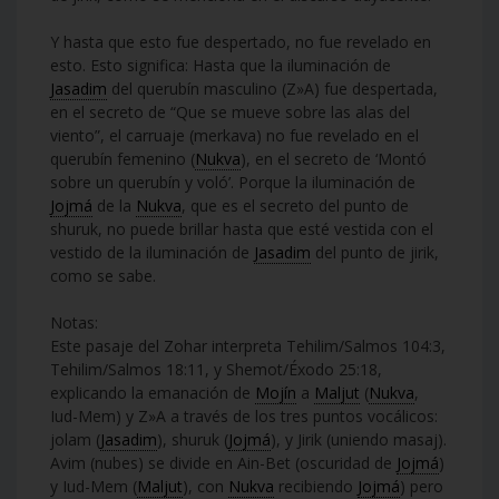
Y hasta que esto fue despertado, no fue revelado en
esto. Esto significa: Hasta que la iluminación de
Jasadim
del querubín masculino (Z»A) fue despertada,
en el secreto de “Que se mueve sobre las alas del
viento”, el carruaje (merkava) no fue revelado en el
querubín femenino (
Nukva
), en el secreto de ‘Montó
sobre un querubín y voló’. Porque la iluminación de
Jojmá
de la
Nukva
, que es el secreto del punto de
shuruk, no puede brillar hasta que esté vestida con el
vestido de la iluminación de
Jasadim
del punto de jirik,
como se sabe.
Notas:
Este pasaje del Zohar interpreta Tehilim/Salmos 104:3,
Tehilim/Salmos 18:11, y Shemot/Éxodo 25:18,
explicando la emanación de
Mojín
a
Maljut
(
Nukva
,
Iud-Mem) y Z»A a través de los tres puntos vocálicos:
jolam (
Jasadim
), shuruk (
Jojmá
), y Jirik (uniendo masaj).
Avim (nubes) se divide en Ain-Bet (oscuridad de
Jojmá
)
y Iud-Mem (
Maljut
), con
Nukva
recibiendo
Jojmá
) pero