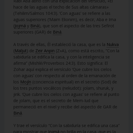
Rabí Aba abrió con una explicación del versículo, «Él
hace de las aguas el techo de Sus altas cámaras»
(Tehilim/Salmos 104:3). ‘Con aguas’ se refiere a las
aguas superiores (‘Maim Elionim), es decir, Aba e Ima
(
Jojmá
y
Biná
), que son el aspecto de las tres Sefirot
superiores (GAR) de
Biná
.
A través de ellas, Él estableció la casa, que es la
Nukva
(
Maljut
) de
Zeir Anpin
(Z»A), como está escrito, “Con la
sabiduría se edifica la casa, y con la inteligencia se
afirma” (Mishlé/Proverbios 24:3). Esto significa: El
Zohar aquí explica el versículo ‘Que cubre los cielos
con aguas’ con respecto al orden de la emanación de
los
Mojín
(conciencia espiritual) en el secreto (Sod) de
los tres puntos vocálicos (nekudot): jolam, shuruk, y
jirik. ‘Que cubre los cielos con aguas’ se refiere al punto
de jolam, que es el secreto de Mem-Iud que
permaneció en el nivel y recibe del aspecto de GAR de
Biná
.
Y trae el versículo “Con la sabiduría se edifica una casa”
para mostrar que
Jojmá
no brilla en la casa, que es la