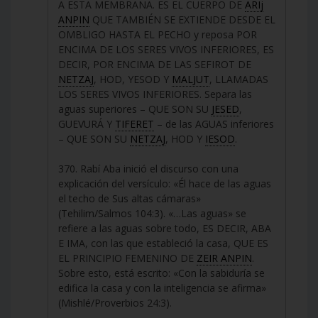
A ESTA MEMBRANA. ES EL CUERPO DE
ARIj
ANPIN
QUE TAMBIÉN SE EXTIENDE DESDE EL
OMBLIGO HASTA EL PECHO y reposa POR
ENCIMA DE LOS SERES VIVOS INFERIORES, ES
DECIR, POR ENCIMA DE LAS SEFIROT DE
NETZAJ
, HOD, YESOD Y
MALJUT
, LLAMADAS
LOS SERES VIVOS INFERIORES. Separa las
aguas superiores – QUE SON SU
JESED
,
GUEVURÁ Y
TIFERET
– de las AGUAS inferiores
– QUE SON SU
NETZAJ
, HOD Y
IESOD
.
370. Rabí Aba inició el discurso con una
explicación del versículo: «Él hace de las aguas
el techo de Sus altas cámaras»
(Tehilim/Salmos 104:3). «…Las aguas» se
refiere a las aguas sobre todo, ES DECIR, ABA
E IMA, con las que estableció la casa, QUE ES
EL PRINCIPIO FEMENINO DE
ZEIR ANPIN
.
Sobre esto, está escrito: «Con la sabiduría se
edifica la casa y con la inteligencia se afirma»
(Mishlé/Proverbios 24:3).