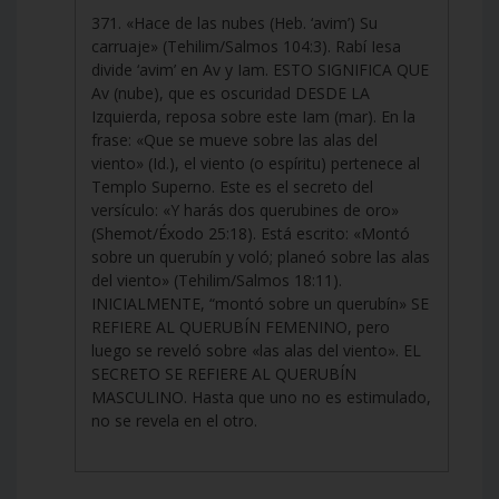
371. «Hace de las nubes (Heb. ‘avim’) Su
carruaje» (Tehilim/Salmos 104:3). Rabí Iesa
divide ‘avim’ en Av y Iam. ESTO SIGNIFICA QUE
Av (nube), que es oscuridad DESDE LA
Izquierda, reposa sobre este Iam (mar). En la
frase: «Que se mueve sobre las alas del
viento» (Id.), el viento (o espíritu) pertenece al
Templo Superno. Este es el secreto del
versículo: «Y harás dos querubines de oro»
(Shemot/Éxodo 25:18). Está escrito: «Montó
sobre un querubín y voló; planeó sobre las alas
del viento» (Tehilim/Salmos 18:11).
INICIALMENTE, “montó sobre un querubín» SE
REFIERE AL QUERUBÍN FEMENINO, pero
luego se reveló sobre «las alas del viento». EL
SECRETO SE REFIERE AL QUERUBÍN
MASCULINO. Hasta que uno no es estimulado,
no se revela en el otro.