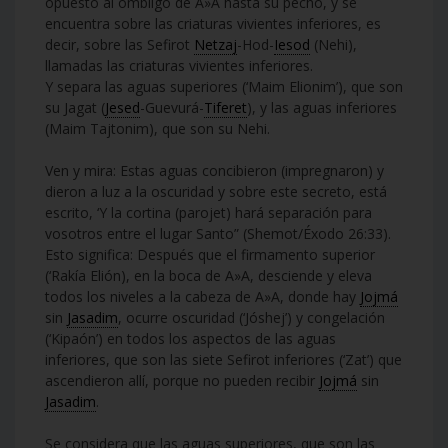
opuesto al ombligo de A»A hasta su pecho, y se
encuentra sobre las criaturas vivientes inferiores, es
decir, sobre las Sefirot
Netzaj
-Hod-
Iesod
(Nehi),
llamadas las criaturas vivientes inferiores.
Y separa las aguas superiores (‘Maim Elionim’), que son
su Jagat (
Jesed
-Guevurá-
Tiferet
), y las aguas inferiores
(Maim Tajtonim), que son su Nehi.
Ven y mira: Estas aguas concibieron (impregnaron) y
dieron a luz a la oscuridad y sobre este secreto, está
escrito, ‘Y la cortina (parojet) hará separación para
vosotros entre el lugar Santo” (Shemot/Éxodo 26:33).
Esto significa: Después que el firmamento superior
(‘Rakía Elión), en la boca de A»A, desciende y eleva
todos los niveles a la cabeza de A»A, donde hay
Jojmá
sin
Jasadim
, ocurre oscuridad (‘Jóshej’) y congelación
(‘Kipaón’) en todos los aspectos de las aguas
inferiores, que son las siete Sefirot inferiores (‘Zat’) que
ascendieron allí, porque no pueden recibir
Jojmá
sin
Jasadim
.
Se considera que las aguas superiores, que son las