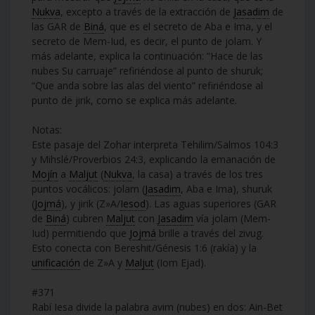
Nukva
, excepto a través de la extracción de
Jasadim
de
las GAR de
Biná
, que es el secreto de Aba e Ima, y el
secreto de Mem-Iud, es decir, el punto de jolam. Y
más adelante, explica la continuación: “Hace de las
nubes Su carruaje” refiriéndose al punto de shuruk;
“Que anda sobre las alas del viento” refiriéndose al
punto de jirik, como se explica más adelante.
Notas:
Este pasaje del Zohar interpreta Tehilim/Salmos 104:3
y Mihslé/Proverbios 24:3, explicando la emanación de
Mojín
a
Maljut
(
Nukva
, la casa) a través de los tres
puntos vocálicos: jolam (
Jasadim
, Aba e Ima), shuruk
(
Jojmá
), y jirik (Z»A/
Iesod
). Las aguas superiores (GAR
de
Biná
) cubren
Maljut
con
Jasadim
vía jolam (Mem-
Iud) permitiendo que
Jojmá
brille a través del zivug.
Esto conecta con Bereshit/Génesis 1:6 (rakía) y la
unificación
de Z»A y
Maljut
(Iom Ejad).
#371
Rabí Iesa divide la palabra avim (nubes) en dos: Ain-Bet