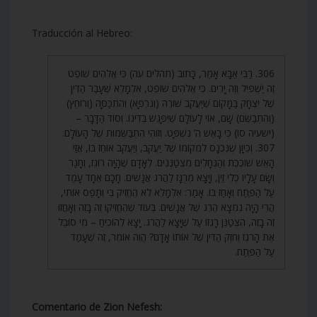
Traducción al Hebreo:
306. רַבִּי אַבָּא אָמַר, כָּתוּב (תהלים עה) כִּי אֱלֹהִים שׁוֹפֵט
זֶה יַשְׁפִּיל וְזֶה יָרִים. כִּי אֱלֹהִים שׁוֹפֵט, אִלְמָלֵא שֶׁעָבַר הַדִּין
שֶׁל יִצְחָק בַּמָּקוֹם שֶׁיַּעֲקֹב שׁוֹרֶה (וְנִרְפָּא) וְהִתְכַּסָּה (וְרוֹחֵץ)
(וְהִתְבַּשֵּׂם) שָׁם, אוֹי לָעוֹלָם שֶׁיִּפָּגֵשׁ בְּדִינוֹ. וְסוֹד הַדָּבָר –
(ישעיה סו) כִּי בָאֵשׁ ה’ נִשְׁפָּט. וְזוֹהִי הִתְבַּשְּׂמוּת שֶׁל הָעוֹלָם.
307. וְכֵיוָן שֶׁנִּכְנָס לִמְקוֹמוֹ שֶׁל יַעֲקֹב, וְיַעֲקֹב אוֹחֵז בּוֹ, אֲזַי
הָאֵשׁ שׁוֹכֶכֶת וְהַגֶּחָלִים מִצְטַנְּנִים. לְאָדָם שֶׁהָיָה רוֹגֵז, וְחָגַר
וְשָׂם עָלָיו כְּלֵי זַיִן, וְיָצָא מְרֻגָּז לַהֲרֹג אֲנָשִׁים. חָכָם אֶחָד עָמַד
עַל הַפֶּתַח וְאָחַז בּוֹ. אָמַר: אִלְמָלֵא לֹא הֶחֱזִיק בִּי וְתָפַס אוֹתִי,
הֲרֵי הָיָה נִמְצָא הֶרֶג שֶׁל אֲנָשִׁים. בְּעוֹד שֶׁהֶחֱזִיקוּ זֶה בָזֶה וְאָחֲזוּ
זֶה בָזֶה, הִצְטַנֵּן רָגְזוֹ עַל שֶׁיָּצָא לַהֲרֹג. יָצָא לְהוֹכִיחַ – מִי סוֹבֵל
אֶת הָרֹגֶז וְחֹזֶק הַדִּין שֶׁל אוֹתוֹ אָדָם? הֱוֵה אוֹמֵר, זֶה שֶׁעָמַד
עַל הַפֶּתַח.
Comentario de Zion Nefesh: