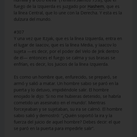
fuego de la Izquierda es juzgado por
Hashem
, que es
la línea Central, que lo une con la Derecha. Y esta es la
dulzura del mundo.
#307
Y una vez que Itzjak, que es la línea Izquierda, entra en
el lugar de Iaacov, que es la línea Media, y Iaacov lo
sujeta —es decir, por el poder del Velo de Jirik dentro
de él— entonces el fuego se calma y sus brasas se
enfrían, es decir, los Juicios de la línea Izquierda.
Es como un hombre que, enfurecido, se preparó, se
armó y salió a matar. Un hombre sabio se paró en la
puerta y lo detuvo, impidiéndole salir. El hombre
enojado le dijo: ‘Si no me hubieras detenido, se habría
cometido un asesinato en el mundo’. Mientras
forcejeaban y se sujetaban, su ira se calmó. El hombre
sabio salió y demostró: “¿Quién soportó la ira y la
fuerza del juicio de aquel hombre? Debes decir: el que
se paró en la puerta para impedirle salir”.