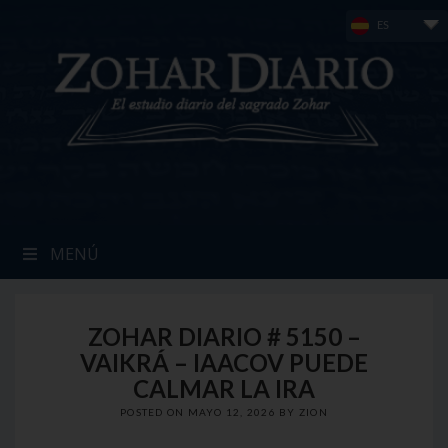
Skip
ES
to
content
MENÚ
ZOHAR DIARIO # 5150 –
VAIKRÁ – IAACOV PUEDE
CALMAR LA IRA
POSTED ON
MAYO 12, 2026
BY
ZION