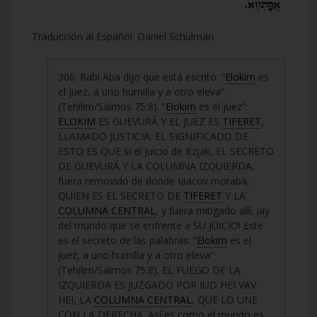
Traducción al Español: Daniel Schulman
306. Rabí Aba dijo que está escrito: “
Elokim
es
el juez, a uno humilla y a otro eleva”
(Tehilim/Salmos 75:8). “
Elokim
es el juez”:
ELOKIM
ES GUEVURÁ Y EL JUEZ ES
TIFERET
,
LLAMADO JUSTICIA. EL SIGNIFICADO DE
ESTO ES QUE si el Juicio de Itzjak, EL SECRETO
DE GUEVURÁ Y LA COLUMNA IZQUIERDA,
fuera removido de donde Iaacov moraba,
QUIEN ES EL SECRETO DE
TIFERET
Y LA
COLUMNA CENTRAL
, y fuera mitigado allí, ¡ay
del mundo que se enfrente a SU JUICIO! Este
es el secreto de las palabras: “
Elokim
es el
juez, a uno humilla y a otro eleva”
(Tehilim/Salmos 75:8). EL FUEGO DE LA
IZQUIERDA ES JUZGADO POR IUD HEI VAV
HEI, LA
COLUMNA CENTRAL
, QUE LO UNE
CON LA DERECHA. Así es como el mundo es