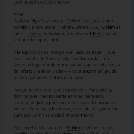
Continuación del ZD anterior
#306
Rabí Aba dijo: Está escrito: “
Elokim
es el juez, a uno
humilla y a otro eleva” (Tehilim/Salmos 75:8).”
Elokim
es
juez» –
Elokim
es Guevurá, y «juez» es
Tiferet
, que es
llamado ‘Mishpat’, Juicio.
Y la explicación es: Porque si el juicio de Itzjak —que
es el secreto de Guevurá y la línea Izquierda— no
pasara al lugar donde mora Iaacov —que es el secreto
de
Tiferet
y la línea Media— y se suavizara allí, ¡ay del
mundo que se enfrentara a su juicio!
Porque Iaacov, que es el secreto de la línea Media,
disminuye la línea Izquierda a través del ‘Masaj’
(cortina) de Jirik, y por medio de esto, la Izquierda se
une a la Derecha, y los duros juicios de la Izquierda se
suavizan. Como se explicó anteriormente.
Y el secreto del asunto es: “
Elokim
es el juez, a uno
humilla y a otro eleva” (Tehilim/Salmos 75:8), que el