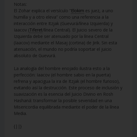
Notas:
El Zohar explica el versículo “
Elokim
es juez, a uno
humilla y a otro eleva” como una referencia a la
interacción entre Itzjak (Guevurá/línea Izquierda) y
Iaacov (
Tiferet
/línea Central). El Juicio severo de la
Izquierda debe ser atenuado por la línea Central
(Iaacov) mediante el Masaj (cortina) de Jirik. Sin esta
atenuación, el mundo no podría soportar el juicio
absoluto de Guevurá.
La analogía del hombre enojado ilustra esto a la
perfección: Iaacov (el hombre sabio en la puerta)
refrena y apacigua la ira de Itzjak (el hombre furioso),
evitando así la destrucción. Este proceso de inclusión y
suavización es la esencia del Juicio Divino en Rosh
Hashaná: transformar la posible severidad en una
Misericordia equilibrada mediante el poder de la línea
Media.
{||}