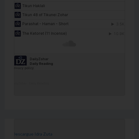
DailyZohar
·
Daily Reading
[Descargue Idra Zuta