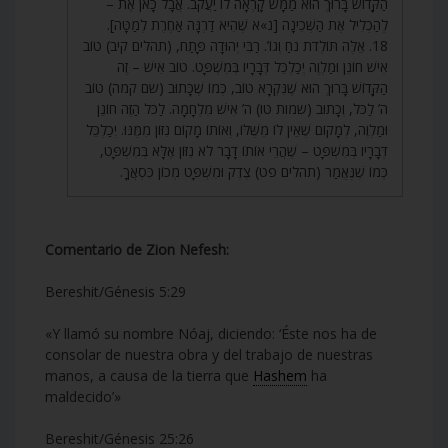
הַקָּדוֹשׁ בָּרוּךְ הוּא מַמָּשׁ קָרְאָה לוֹ יַעֲקֹב. אֲבָל כָּאן אֶת –
לְהַכְלִיל אֶת הַשְּׁכִינָה [נ»א שֶׁהִיא דַרְגָּה אַחֶרֶת לְמַטָּה].
18. אֵלֶּה תּוֹלְדֹת נֹחַ וְגוֹ’. רַבִּי יְהוּדָה פָּתַח, (תהלים קיב) טוֹב
אִישׁ חוֹנֵן וּמַלְוֶה יְכַלְכֵּל דְּבָרָיו בְּמִשְׁפָּט. טוֹב אִישׁ – זֶה
הַקָּדוֹשׁ בָּרוּךְ הוּא שֶׁנִּקְרָא טוֹב, כְּמוֹ שֶׁכָּתוּב (שם קמה) טוֹב
ה’ לַכֹּל, וְכָתוּב (שמות טו) ה’ אִישׁ מִלְחָמָה. לַכֹּל הַזֶּה חוֹנֵן
וּמַלְוֶה, לְמָקוֹם שֶׁאֵין לוֹ מִשֶּׁלּוֹ, וְאוֹתוֹ מָקוֹם נִזּוֹן מִמֶּנּוּ. יְכַלְכֵּל
דְּבָרָיו בְּמִשְׁפָּט – שֶׁהֲרֵי אוֹתוֹ דָבָר לֹא נִזּוֹן אֶלָּא בְּמִשְׁפָּט,
כְּמוֹ שֶׁנֶּאֱמַר (תהלים פט) צֶדֶק וּמִשְׁפָּט מְכוֹן כִּסְאֲךָ.
Comentario de Zion Nefesh:
Bereshit/Génesis 5:29
«Y llamó su nombre Nóaj, diciendo: ‘Éste nos ha de
consolar de nuestra obra y del trabajo de nuestras
manos, a causa de la tierra que
Hashem
ha
maldecido’»
Bereshit/Génesis 25:26