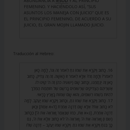
ABUNDANCIA A
IESOD
Y AL PRINCIPIO
FEMENINO. Y HACIÉNDOLO ASÍ, “SUS
ASUNTOS LOS MANEJA CON JUICIO” QUE ES
EL PRINCIPIO FEMENINO, DE ACUERDO A SU
JUICIO, EL GRAN MOJIN LLAMADO JUICIO.
Traducción al Hebreo:
16. כָּתוּב וַיִּקְרָא אֶת שְׁמוֹ נֹחַ לֵאמֹר זֶה וְגוֹ’, לָמָּה כָּאן
לֵאמֹר? וְלָמָּה זֶה? אֶלָּא לֵאמֹר זוֹ הָאִשָּׁה. זֶה זֶה צַדִּיק. כָּתוּב
כָּאן זֶה יְנַחֲמֵנוּ, וְכָתוּב שָׁם (ישעיה כה) זֶה ה’ קִוִּינוּ לוֹ.
אַשְׁרֵיהֶם הַצַּדִּיקִים שֶׁרְשׁוּמִים בָּרֹשֶׁם שֶׁל חוֹתֶמֶת הַמֶּלֶךְ
לִהְיוֹת בִּשְׁמוֹ רְשׁוּמִים, וְהוּא שָׂם שֵׁמוֹת בָּאָרֶץ כָּרָאוּי.
17. כָּתוּב וַיִּקְרָא אֶת שְׁמוֹ נֹחַ, וְכָתוּב וַיִּקְרָא שְׁמוֹ יַעֲקֹב. לָמָּה
לֹא כָתוּב אֶת? אֶלָּא שָׁם דַּרְגָּה אַחֶרֶת [ד»א אַחַת] וְכָאן
דַּרְגָּה אַחֶרֶת, [נ»א אֶת, כְּמוֹ שֶׁנֶּאֱמַר וָאֶרְאֶה אֶת ה’] כַּכָּתוּב
(שם ו) וָאֶרְאֶה אֶת ה’. וָאֶרְאֶה ה’ לֹא כָתוּב אֶלָּא אֶת ה’, גַּם
כָּךְ בְּנֹחַ וַיִּקְרָא אֶת שְׁמוֹ נֹחַ. וַיִּקְרָא שְׁמוֹ יַעֲקֹב – דַּרְגָּה שֶׁלּוֹ