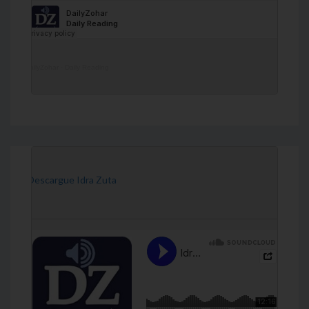
DailyZohar
·
Daily Reading
[Descargue Idra Zuta