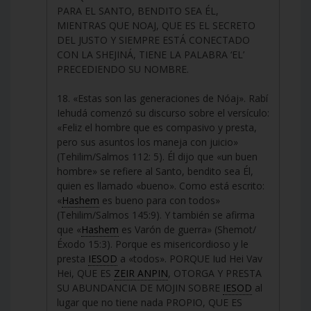
PARA EL SANTO, BENDITO SEA ÉL,
MIENTRAS QUE NOAJ, QUE ES EL SECRETO
DEL JUSTO Y SIEMPRE ESTÁ CONECTADO
CON LA SHEJINÁ, TIENE LA PALABRA ‘EL’
PRECEDIENDO SU NOMBRE.
18. «Estas son las generaciones de Nóaj». Rabí
Iehudá comenzó su discurso sobre el versículo:
«Feliz el hombre que es compasivo y presta,
pero sus asuntos los maneja con juicio»
(Tehilim/Salmos 112: 5). Él dijo que «un buen
hombre» se refiere al Santo, bendito sea Él,
quien es llamado «bueno». Como está escrito:
«
Hashem
es bueno para con todos»
(Tehilim/Salmos 145:9). Y también se afirma
que «
Hashem
es Varón de guerra» (Shemot/
Éxodo 15:3). Porque es misericordioso y le
presta
IESOD
a «todos». PORQUE Iud Hei Vav
Hei, QUE ES
ZEIR ANPIN
, OTORGA Y PRESTA
SU ABUNDANCIA DE MOJIN SOBRE
IESOD
al
lugar que no tiene nada PROPIO, QUE ES