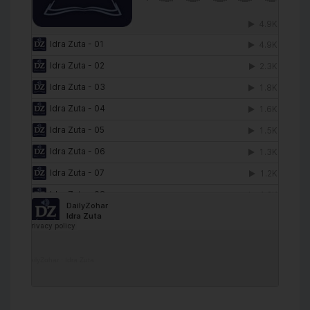
DailyZohar
·
Idra Zuta