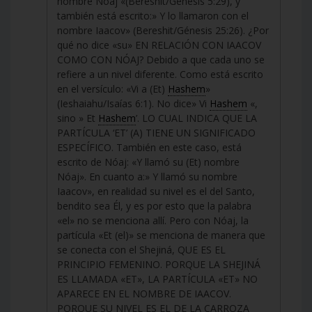
nombre Nóaj «(Bereshit/Génesis 5:29), y
también está escrito:» Y lo llamaron con el
nombre Iaacov» (Bereshit/Génesis 25:26). ¿Por
qué no dice «su» EN RELACIÓN CON IAACOV
COMO CON NÓAJ? Debido a que cada uno se
refiere a un nivel diferente. Como está escrito
en el versículo: «Vi a (Et)
Hashem
»
(Ieshaiahu/Isaías 6:1). No dice» Vi
Hashem
«,
sino » Et
Hashem
’. LO CUAL INDICA QUE LA
PARTÍCULA ‘ET’ (A) TIENE UN SIGNIFICADO
ESPECÍFICO. También en este caso, está
escrito de Nóaj: «Y llamó su (Et) nombre
Nóaj». En cuanto a:» Y llamó su nombre
Iaacov», en realidad su nivel es el del Santo,
bendito sea Él, y es por esto que la palabra
«el» no se menciona allí. Pero con Nóaj, la
partícula «Et (el)» se menciona de manera que
se conecta con el Shejiná, QUE ES EL
PRINCIPIO FEMENINO. PORQUE LA SHEJINÁ
ES LLAMADA «ET», LA PARTÍCULA «ET» NO
APARECE EN EL NOMBRE DE IAACOV.
PORQUE SU NIVEL ES EL DE LA CARROZA