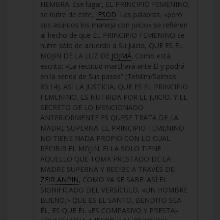
HEMBRA. Ese lugar, EL PRINCIPIO FEMENINO,
se nutre de éste,
IESOD
. Las palabras, «pero
sus asuntos los maneja con juicio» se refieren
al hecho de que EL PRINCIPIO FEMENINO se
nutre sólo de acuerdo a Su Juicio, QUE ES EL
MOJIN DE LA LUZ DE
JOJMÁ
. Como está
escrito: «La rectitud marchará ante Él y podrá
en la senda de Sus pasos” (Tehilim/Salmos
85:14). ASÍ LA JUSTICIA, QUE ES EL PRINCIPIO
FEMENINO, ES NUTRIDA POR EL JUICIO. Y EL
SECRETO DE LO MENCIONADO
ANTERIORMENTE ES QUESE TRATA DE LA
MADRE SUPERNA. EL PRINCIPIO FEMENINO
NO TIENE NADA PROPIO CON LO CUAL
RECIBIR EL MOJIN. ELLA SOLO TIENE
AQUELLO QUE TOMA PRESTADO DE LA
MADRE SUPERNA Y RECIBE A TRAVÉS DE
ZEIR ANPIN
, COMO YA SE SABE. ASÍ EL
SIGNIFICADO DEL VERSÍCULO, «UN HOMBRE
BUENO,» QUE ES EL SANTO, BENDITO SEA
ÉL, ES QUE ÉL «ES COMPASIVO Y PRESTA»