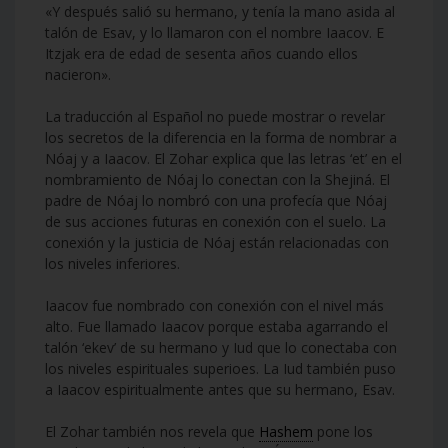
«Y después salió su hermano, y tenía la mano asida al
talón de Esav, y lo llamaron con el nombre Iaacov. E
Itzjak era de edad de sesenta años cuando ellos
nacieron».
La traducción al Español no puede mostrar o revelar
los secretos de la diferencia en la forma de nombrar a
Nóaj y a Iaacov. El Zohar explica que las letras ‘et’ en el
nombramiento de Nóaj lo conectan con la Shejiná. El
padre de Nóaj lo nombró con una profecía que Nóaj
de sus acciones futuras en conexión con el suelo. La
conexión y la justicia de Nóaj están relacionadas con
los niveles inferiores.
Iaacov fue nombrado con conexión con el nivel más
alto. Fue llamado Iaacov porque estaba agarrando el
talón ‘ekev’ de su hermano y Iud que lo conectaba con
los niveles espirituales superioes. La Iud también puso
a Iaacov espiritualmente antes que su hermano, Esav.
El Zohar también nos revela que
Hashem
pone los