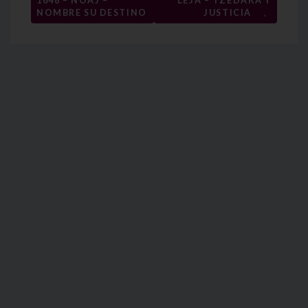
1648 – NÓAJ –
LEJÁ – TZEDAKÁ Y
→
entradas
NOMBRE SU DESTINO
JUSTICIA