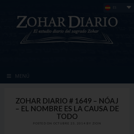
Skip
ES
to
content
MENÚ
ZOHAR DIARIO # 1649 – NÓAJ
– EL NOMBRE ES LA CAUSA DE
TODO
POSTED ON
OCTUBRE 23, 2014
BY
ZION