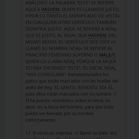
ANÁLOGO: LA PALABRA “ESTE” SE REFIERE
AQUÍ A
HASHEM
, QUIEN ES LLAMADO JUSTO,
Y POR LO TANTO EL SIGNIFICADO DE «ESTE»
EN CUALQUIER OTRO VERSÍCULO TAMBIÉN
SIGNIFICA ‘JUSTO’. AQUÍ, SE REFIERE A NÓAJ,
QUE ES JUSTO, AL IGUAL QUE
HASHEM
. DEL
MISMO MODO, EL VERSÍCULO QUE DICE «Y
LLAMÓ SU NOMBRE NÓAJ» SE REFIERE AL
PRINCIPIO FEMENINO SUPERNO O
MALJUT
,
QUIEN LO LLAMA NÓAJ, PORQUE LA MUJER
ESTABA ‘DICIENDO’ “ESTE”, ES DECIR, NÓAJ,
“NOS CONSOLARÁ”. Bienaventurados los
justos que están marcados con las huellas del
anillo del Rey, EL SANTO, BENDITO SEA ÉL,
pues ellos están marcados con Su nombre. Y
Él ha puesto «nombres» sobre la tierra, es
decir, en la boca del hombre, para que todo
pueda ser llamado por su nombre
correctamente.
17. El versículo expresa: «Y llamó su (Heb. ‘et’)