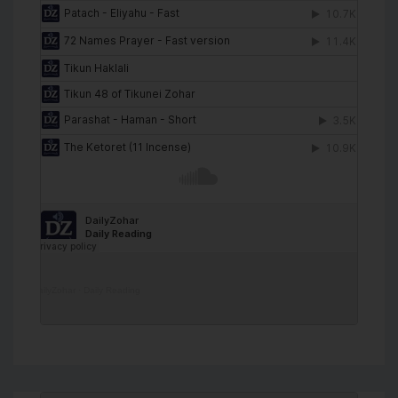
DailyZohar
·
Daily Reading