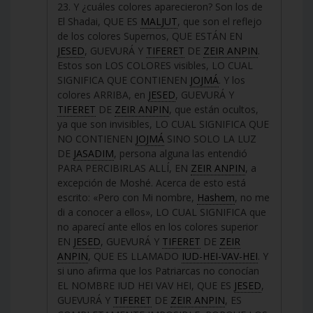
23. Y ¿cuáles colores aparecieron? Son los de
El Shadai, QUE ES
MALJUT
, que son el reflejo
de los colores Supernos, QUE ESTÁN EN
JESED
, GUEVURÁ Y
TIFERET
DE
ZEIR ANPIN
.
Estos son LOS COLORES visibles, LO CUAL
SIGNIFICA QUE CONTIENEN
JOJMÁ
. Y los
colores ARRIBA, en
JESED
, GUEVURÁ Y
TIFERET
DE
ZEIR ANPIN
, que están ocultos,
ya que son invisibles, LO CUAL SIGNIFICA QUE
NO CONTIENEN
JOJMÁ
SINO SOLO LA LUZ
DE
JASADIM
, persona alguna las entendió
PARA PERCIBIRLAS ALLÍ, EN
ZEIR ANPIN
, a
excepción de Moshé. Acerca de esto está
escrito: «Pero con Mi nombre,
Hashem
, no me
di a conocer a ellos», LO CUAL SIGNIFICA que
no aparecí ante ellos en los colores superior
EN
JESED
, GUEVURÁ Y
TIFERET
DE
ZEIR
ANPIN
, QUE ES LLAMADO
IUD-HEI-VAV-HEI
. Y
si uno afirma que los Patriarcas no conocían
EL NOMBRE IUD HEI VAV HEI, QUE ES
JESED
,
GUEVURÁ Y
TIFERET
DE
ZEIR ANPIN
, ES