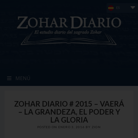
Skip
ES
to
content
MENÚ
ZOHAR DIARIO # 2015 – VAERÁ
– LA GRANDEZA, EL PODER Y
LA GLORIA
POSTED ON
ENERO 3, 2016
BY
ZION