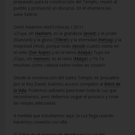
preparado para la construcción del Templo, reunió al
pueblo y pronunció un discurso. En él enumera las
siete Sefirot.
Divré Haiamim Alef/Crónicas I 29:11
«¡Tuya, oh
Hashem
, es la grandeza (
Jesed
) y el poder
(Guevurá) y la gloria (
Tiferet
) y la eternidad (
Netzaj
) y la
majestad (Hod), porque todo (
Iesod
) cuanto existe en
el cielo (
Zeir Anpin
) y en la tierra (
Maljut
) Tuyo es!
¡Tuyo, oh
Hashem
, es el reino (
Maljut
) y Tú Te
ensalzas como cabeza sobre todas las cosas!»
Desde la construcción del Santo Templo de Jerusalém
por el Rey David, tuvimos acceso completo al
Árbol de
la Vida
. Podemos utilizarlo para traer toda la Luz que
necesitamos, pero debemos seguir el proceso y crear
las vasijas adecuadas.
A medida que estudiamos aquí, la Luz llega cuando
hacemos conexión con ella.
El Zohar es el aspecto de
Iesod
para la Luz del