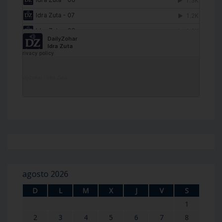
DailyZohar
·
Idra Zuta
agosto 2026
D
L
M
X
J
V
S
1
2
3
4
5
6
7
8