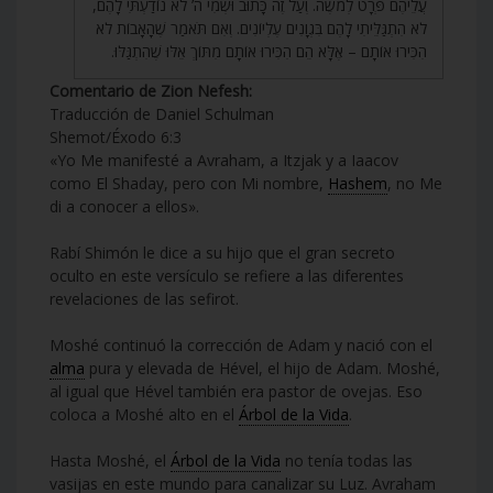
עֲלֵיהֶם פְּרָט לְמֹשֶׁה. וְעַל זֶה כָּתוּב וּשְׁמִי ה’ לֹא נוֹדַעְתִּי לָהֶם,
לֹא הִתְגַּלֵּיתִי לָהֶם בִּגְוָנִים עֶלְיוֹנִים. וְאִם תֹּאמַר שֶׁהָאָבוֹת לֹא
הִכִּירוּ אוֹתָם – אֶלָּא הֵם הִכִּירוּ אוֹתָם מִתּוֹךְ אֵלּוּ שֶׁהִתְגַּלּוּ.
Comentario de Zion Nefesh:
Traducción de Daniel Schulman
Shemot/Éxodo 6:3
«Yo Me manifesté a Avraham, a Itzjak y a Iaacov
como El Shaday, pero con Mi nombre,
Hashem
, no Me
di a conocer a ellos».
Rabí Shimón le dice a su hijo que el gran secreto
oculto en este versículo se refiere a las diferentes
revelaciones de las sefirot.
Moshé continuó la corrección de Adam y nació con el
alma
pura y elevada de Hével, el hijo de Adam. Moshé,
al igual que Hével también era pastor de ovejas. Eso
coloca a Moshé alto en el
Árbol de la Vida
.
Hasta Moshé, el
Árbol de la Vida
no tenía todas las
vasijas en este mundo para canalizar su Luz. Avraham