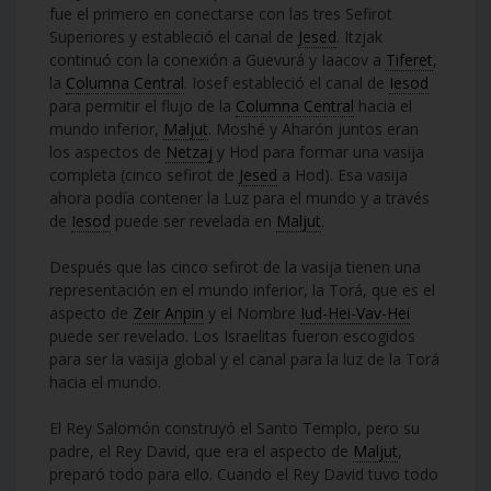
fue el primero en conectarse con las tres Sefirot
Superiores y estableció el canal de
Jesed
. Itzjak
continuó con la conexión a Guevurá y Iaacov a
Tiferet
,
la
Columna Central
. Iosef estableció el canal de
Iesod
para permitir el flujo de la
Columna Central
hacia el
mundo inferior,
Maljut
. Moshé y Aharón juntos eran
los aspectos de
Netzaj
y Hod para formar una vasija
completa (cinco sefirot de
Jesed
a Hod). Esa vasija
ahora podía contener la Luz para el mundo y a través
de
Iesod
puede ser revelada en
Maljut
.
Después que las cinco sefirot de la vasija tienen una
representación en el mundo inferior, la Torá, que es el
aspecto de
Zeir Anpin
y el Nombre
Iud-Hei-Vav-Hei
puede ser revelado. Los Israelitas fueron escogidos
para ser la vasija global y el canal para la luz de la Torá
hacia el mundo.
El Rey Salomón construyó el Santo Templo, pero su
padre, el Rey David, que era el aspecto de
Maljut
,
preparó todo para ello. Cuando el Rey David tuvo todo