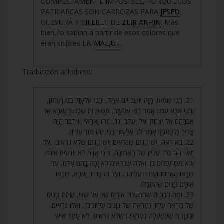
COMPLETAMENTE IMPOSIBLE, PORQUE LOS
PATRIARCAS SON CARROZAS PARA
JESED
,
GUEVURÁ Y
TIFERET
DE
ZEIR ANPIN
. Más
bien, lo sabían a partir de esos colores que
eran visibles EN
MALJUT
.
Traducción al hebreo:
21. רַבִּי שִׁמְעוֹן הָיָה יוֹשֵׁב יוֹם אֶחָד, וְרַבִּי אֶלְעָזָר בְּנוֹ [עִמּוֹ],
וְרַבִּי אַבָּא עִמּוֹ. אָמַר רַבִּי אֶלְעָזָר, פָּסוּק זֶה שֶׁכָּתוּב וָאֵרָא אֶל
אַבְרָהָם אֶל יִצְחָק וְאֶל יַעֲקֹב וְגוֹ’, מַהוּ וָאֵרָא? וַאֲדַבֵּר הָיָה
צָרִיךְ (לִכְתֹּב)! אָמַר לוֹ, אֶלְעָזָר בְּנִי, זֶהוּ סוֹד עֶלְיוֹן.
22. בֹּא רְאֵה, יֵשׁ גְּוָנִים שֶׁנִּרְאִים וְיֵשׁ גְּוָנִים שֶׁלֹּא נִרְאִים. וְאֵלּוּ
וָאֵלּוּ הֵם סוֹד עֶלְיוֹן שֶׁל הָאֱמוּנָה, וּבְנֵי אָדָם לֹא יוֹדְעִים אוֹתוֹ
וְלֹא מִסְתַּכְּלִים בּוֹ. וְאֵלֶּה שֶׁנִּרְאִים לֹא זָכָה בָּהֶם אָדָם, עַד
שֶׁבָּאוּ הָאָבוֹת וְעָמְדוּ עֲלֵיהֶם, וְעַל זֶה כָּתוּב וָאֵרָא, שֶׁרָאוּ
אוֹתָם גְּוָנִים שֶׁהִתְגַּלּוּ.
23. וּמָה הַגְּוָנִים שֶׁהִתְגַּלּוּ? אוֹתָם שֶׁל אֵל שַׁדַּי, שֶׁהֵם גְּוָנִים
שֶׁל מַרְאֶה עֶלְיוֹן (מַרְאֶה שֶׁל גְּוָנִים עֶלְיוֹנִים), וְאֵלּוּ נִרְאִים.
וְהַגְּוָנִים שֶׁלְּמַעְלָה נִסְתָּרִים שֶׁלֹּא נִרְאִים, לֹא עָמַד אִישׁ