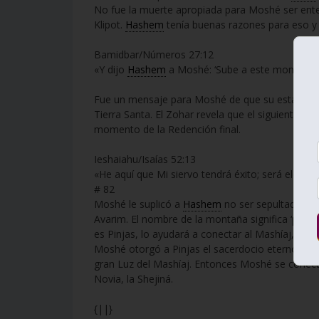
No fue la muerte apropiada para Moshé ser enterr
Klipot.
Hashem
tenía buenas razones para eso y
Bamidbar/Números 27:12
«Y dijo
Hashem
a Moshé: ‘Sube a este monte Avar
Fue un mensaje para Moshé de que su estado espi
Tierra Santa. El Zohar revela que el siguiente ve
momento de la Redención final.
Ieshaiahu/Isaías 52:13
«He aquí que Mi siervo tendrá éxito; será elevad
# 82
Moshé le suplicó a
Hashem
no ser sepultado en 
Avarim. El nombre de la montaña significa ‘pasaj
es Pinjas, lo ayudará a conectar al Mashíaj, hijo 
Moshé otorgó a Pinjas el sacerdocio eterno; y co
gran Luz del Mashíaj. Entonces Moshé se conecta
Novia, la Shejiná.
{||}