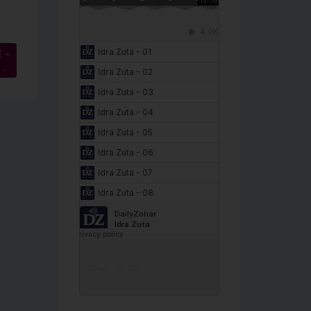
 –
→
DailyZohar
·
Idra Zuta