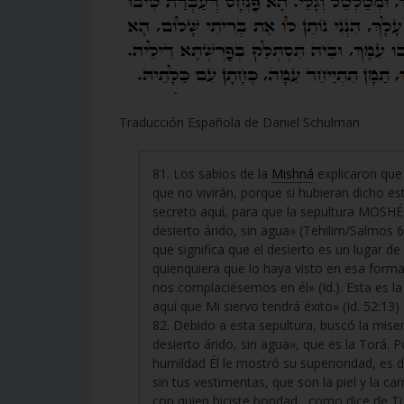
Traducción Española de Daniel Schulman
81. Los sabios de la
Mishná
explicaron que 
que no vivirán, porque si hubieran dicho e
secreto aquí, para que la sepultura MOSHÉ 
desierto árido, sin agua» (Tehilim/Salmos 
que significa que el desierto es un lugar d
quienquiera que lo haya visto en esa forma
nos complaciésemos en él» (Id.). Esta es 
aquí que Mi siervo tendrá éxito» (Id. 52:13) 
82. Debido a esta sepultura, buscó la miseri
desierto árido, sin agua», que es la Torá. 
humildad Él le mostró su superioridad, es 
sin tus vestimentas, que son la piel y la ca
con quien hiciste bondad , como dice de Ti