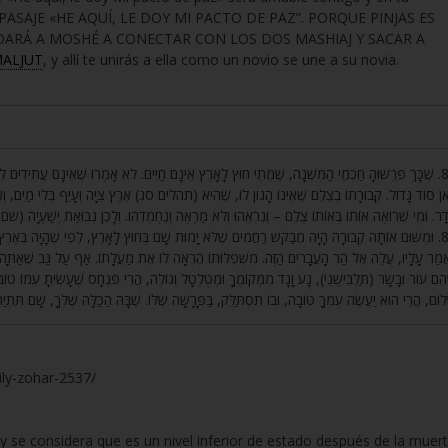
EL PASAJE «HE AQUÍ, LE DOY MI PACTO DE PAZ”. PORQUE PINJAS ES
UDARÁ A MOSHÉ A CONECTAR CON LOS DOS MASHIAJ Y SACAR A
ALJUT
, y allí te unirás a ella como un novio se une a su novia.
שֶׁכָּךְ פֵּרְשׁוּהָ חַכְמֵי הַמִּשְׁנָה, שֶׁמֵּתֵי חוּץ לָאָרֶץ אֵינָם חַיִּים. לֹא אָמְרוּ שֶׁאֵינָם עֲתִידִים לְהֵחָ
אן סוֹד גָּדוֹל. קְבוּרָתוֹ בְצֶלֶם שֶׁאֵינוֹ הָגוּן לוֹ, שֶׁהִיא (תהלים סג) אֶרֶץ צִיָּה וְעָיֵף בְּלִי מַיִם, 
דָר. וּמִי שֶׁרוֹאֶה אוֹתוֹ בְּאוֹתוֹ צֶלֶם – וְנִרְאֵהוּ וְלֹא מַרְאֶה וְנֶחְמְדֵהוּ. וְלָכֵן נְבוּאַת יְשַׁעְיָה (שם נ
וּמִשּׁוּם אוֹתָהּ קְבוּרָה הָיָה מְבַקֵּשׁ רַחֲמִים שֶׁלֹּא יָמוּת שָׁם בְּחוּץ לָאָרֶץ, לְפִי שֶׁהָיָה בְּאֶרֶץ צִיּ
אֱמַר עָלָיו, עֲלֵה אֶל הַר הָעֲבָרִים הַזֶּה. מִשִּׁפְלוּתוֹ הֶרְאָה לוֹ אֶת מַעֲלָתוֹ. אַף עַל גַּב שֶׁאַתָּה קָ
הֵם עוֹר וּבָשָׂר (תַּלְבִּישֵׁנִי), נָע וָנָד מִמְּקוֹמְךָ וּמְטֻלְטָל וְגוֹלֶה, הֲרֵי פִּנְחָס שֶׁעָשִׂיתָ עִמּוֹ
ָלוֹם, הֲרֵי הוּא יַעֲשֶׂה עִמְּךָ טוֹבָה, וּבוֹ תִסְתַּלֵּק, בַּפָּרָשָׁה שֶׁלּוֹ. שֶׁבָּהּ הַכַּלָּה שֶׁלְּךָ, שָׁם תִּתְיַ
ily-zohar-2537/
y se considera que es un nivel inferior de estado después de la muert