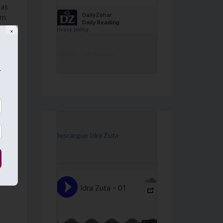
las
im.
✕
DailyZohar
·
Daily Reading
r
[Descargue Idra Zuta
que