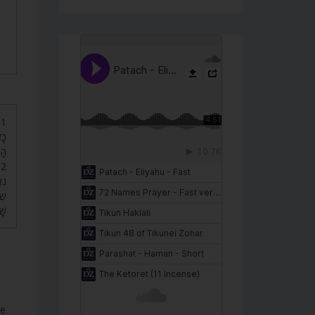
כָּ
הָ.
נֶ,
שֶׁ
שׁ.
e.