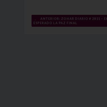
Navegación
←
ANTERIOR: ZOHAR DIARIO # 2811 – E
ESPERADO LA PAZ FINAL
de
entradas