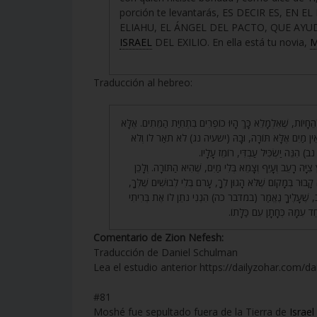
porción te levantarás, ES DECIR ES, EN 
ELIAHU, EL ÁNGEL DEL PACTO, QUE AY
ISRAEL
DEL EXILIO. En ella está tu novia,
M
Traducción al hebreo:
81. יוֹת, שֶׁאִלְמָלֵא כָּךְ הָיוּ כוֹפְרִים בִּתְחִיַּת הַמֵּתִים. אֶלָּא
וְאֵין מַיִם אֶלָּא תּוֹרָה, וּבָהּ (ישעיה נג) לֹא תֹאַר לוֹ וְלֹא
ב) הִנֵּה יַשְׂכִּיל עַבְדִּי, רוֹמֵז עָלָיו
82. ָה רָעֵב וְעָיֵף וְצָמֵא בְּלִי מַיִם, שֶׁהִיא הַתּוֹרָה. וְלָכֵן
בוּר בְּמָקוֹם שֶׁלֹּא הָגוּן לְךָ, עָרֹם בְּלִי לְבוּשִׁים שֶׁלְּךָ
 טוֹב, שֶׁעָלֶיךָ נֶאֱמַר (במדבר כה) הִנְנִי נֹתֵן לוֹ אֶת בְּרִיתִי
חֵד עִמָּהּ כְּחָתָן עִם כַּלָּתוֹ
Comentario de Zion Nefesh:
Traducción de Daniel Schulman
Lea el estudio anterior https://dailyzohar.com/da
#81
Moshé fue sepultado fuera de la Tierra de
Israel