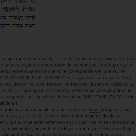
los que mueren fuera de la Tierra de Osrael no están vivos. No dicen
sto habrían negado la resurrección de los muertos. Pero hay un gran
estuviera en una forma que no le correspondía a él, que es, «en
63: 2), ES DECIR, EN EL DESIERTO, y el agua no es otra que la Torá,
e Klipot, donde» no tenía forma ni hermosura» (Ieshaiahu/Isaías 53:2). 
, SE DICE, “para que lo mirásemos, ni tenía buen parecer, para que
la razón por la cual la profecía de Ieshaiahu QUE COMIENZA CON «He
alude a él.
cordia para no morir allí fuera de la tierra de
Israel
porque era, «en
Por lo tanto, se dice de él: «Ve a este monte Avarim»; desde su
decir, que aunque estés enterrado en un lugar que no te corresponde,
rne, moviéndote y huyendo de tu lugar, errante y exiliado, pero Pinjás,
, «He aquí, le doy Mi pacto de paz» será amable contigo y en tu