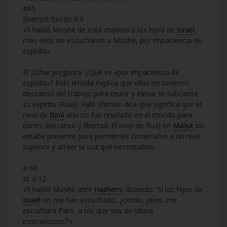
#65
Shemot/Éxodo 6:9
«Y habló Moshé de esta manera a los hijos de
Israel
,
más ellos no escucharon a Moshé, por impaciencia de
espíritu»
El Zohar pregunta: ¿Qué es «por impaciencia de
espíritu»? Rabí Iehudá explica que ellos no tuvieron
descanso del trabajo para reunir y elevar lo suficiente
su espíritu (Ruaj). Rabí Shimón dice que significa que el
nivel de
Biná
aún no fue revelado en el mundo para
darles descanso y libertad. El nivel de Ruaj en
Maljut
no
estaba presente para permitirles conectarse a un nivel
superior y atraer la Luz que necesitaban.
# 66
Id. 6:12
«Y habló Moshé ante
Hashem
, diciendo: ‘Si los hijos de
Israel
no me han escuchado, ¿cómo, pues, me
escuchará Paró, a mí, que soy de labios
incircuncisos?'»