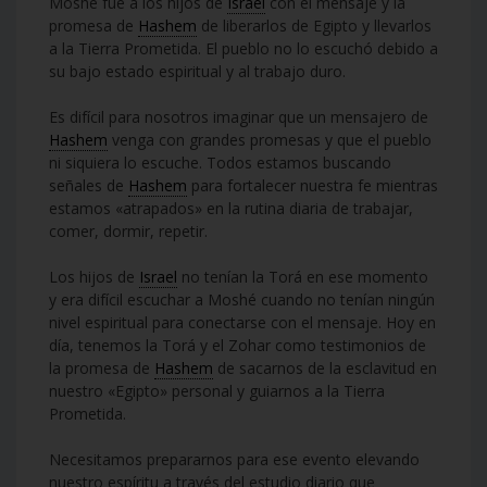
Moshé fue a los hijos de
Israel
con el mensaje y la
promesa de
Hashem
de liberarlos de Egipto y llevarlos
a la Tierra Prometida. El pueblo no lo escuchó debido a
su bajo estado espiritual y al trabajo duro.
Es difícil para nosotros imaginar que un mensajero de
Hashem
venga con grandes promesas y que el pueblo
ni siquiera lo escuche. Todos estamos buscando
señales de
Hashem
para fortalecer nuestra fe mientras
estamos «atrapados» en la rutina diaria de trabajar,
comer, dormir, repetir.
Los hijos de
Israel
no tenían la Torá en ese momento
y era difícil escuchar a Moshé cuando no tenían ningún
nivel espiritual para conectarse con el mensaje. Hoy en
día, tenemos la Torá y el Zohar como testimonios de
la promesa de
Hashem
de sacarnos de la esclavitud en
nuestro «Egipto» personal y guiarnos a la Tierra
Prometida.
Necesitamos prepararnos para ese evento elevando
nuestro espíritu a través del estudio diario que