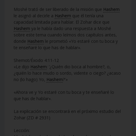
Moshé trató de ser liberado de la misión que
Hashem
le asignó al decirle a
Hashem
que él tenía una
capacidad limitada para hablar. El Zohar dice que
Hashem
ya le había dado una respuesta a Moshé
sobre este tema cuando leímos dos capítulos antes,
donde
Hashem
le prometió «Yo estaré con tu boca y
te enseñaré lo que has de hablar».
Shemot/Éxodo 4:11-12
«Le dijo
Hashem
: ‘¿Quién dio boca al hombre?, o,
¿quién lo hace mudo o sordo, vidente o ciego? ¿acaso
no (lo hago) Yo,
Hashem
?'»
«Ahora ve y Yo estaré con tu boca y te enseñaré lo
que has de hablar».
La explicación se encontrará en el próximo estudio del
Zohar (ZD # 2931)
Lección: