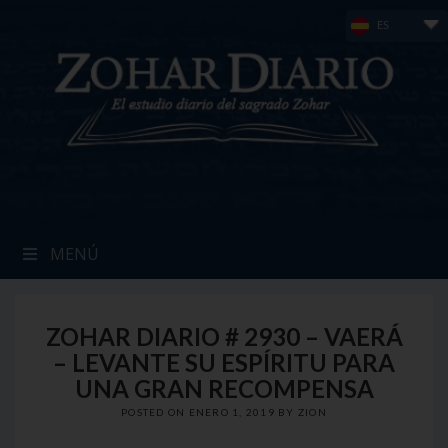
Skip
ES
to
content
MENÚ
ZOHAR DIARIO # 2930 – VAERÁ
– LEVANTE SU ESPÍRITU PARA
UNA GRAN RECOMPENSA
POSTED ON
ENERO 1, 2019
BY
ZION