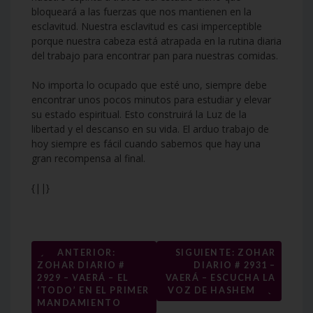
bloqueará a las fuerzas que nos mantienen en la
esclavitud. Nuestra esclavitud es casi imperceptible
porque nuestra cabeza está atrapada en la rutina diaria
del trabajo para encontrar pan para nuestras comidas.
No importa lo ocupado que esté uno, siempre debe
encontrar unos pocos minutos para estudiar y elevar
su estado espiritual. Esto construirá la Luz de la
libertad y el descanso en su vida. El arduo trabajo de
hoy siempre es fácil cuando sabemos que hay una
gran recompensa al final.
{||}
Navegación
←
ANTERIOR:
SIGUIENTE: ZOHAR
ZOHAR DIARIO #
DIARIO # 2931 –
de
2929 – VAERÁ – EL
VAERÁ – ESCUCHA LA
→
entradas
‘TODO’ EN EL PRIMER
VOZ DE HASHEM
MANDAMIENTO