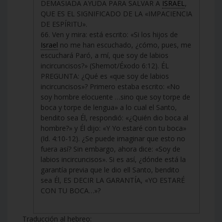
DEMASIADA AYUDA PARA SALVAR A
ISRAEL
,
QUE ES EL SIGNIFICADO DE LA «IMPACIENCIA
DE ESPÍRITU».
66. Ven y mira: está escrito: «Si los hijos de
Israel
no me han escuchado, ¿cómo, pues, me
escuchará Paró, a mí, que soy de labios
incircuncisos?» (Shemot/Éxodo 6:12). ÉL
PREGUNTA: ¿Qué es «que soy de labios
incircuncisos»? Primero estaba escrito: «No
soy hombre elocuente …sino que soy torpe de
boca y torpe de lengua» a lo cual el Santo,
bendito sea Él, respondió: «¿Quién dio boca al
hombre?» y Él dijo: «Y Yo estaré con tu boca»
(Id. 4:10-12). ¿Se puede imaginar que esto no
fuera así? Sin embargo, ahora dice: «Soy de
labios incircuncisos». Si es así, ¿dónde está la
garantía previa que le dio ell Santo, bendito
sea Él, ES DECIR LA GARANTÍA, «YO ESTARÉ
CON TU BOCA…»?
Traducción al hebreo: