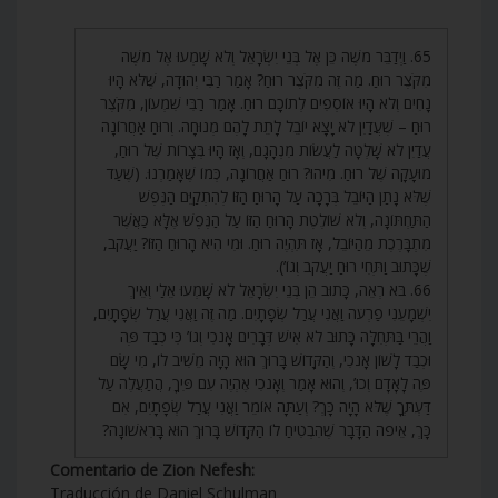
65. וַיְדַבֵּר מֹשֶׁה כֵּן אֶל בְּנֵי יִשְׂרָאֵל וְלֹא שָׁמְעוּ אֶל מֹשֶׁה
מִקֹּצֶר רוּחַ. מַה זֶּה מִקֹּצֶר רוּחַ? אָמַר רַבִּי יְהוּדָה, שֶׁלֹּא הָיוּ
נָחִים וְלֹא הָיוּ אוֹסְפִים לְתוֹכָם רוּחַ. אָמַר רַבִּי שִׁמְעוֹן, מִקֹּצֶר
רוּחַ – שֶׁעֲדַיִן לֹא יָצָא יוֹבֵל לָתֵת לָהֶם מְנוּחָה. וְרוּחַ אַחֲרוֹנָה
עֲדַיִן לֹא שָׁלְטָה לַעֲשׂוֹת מִנְהָגָם, וְאָז הָיוּ בְּצָרוֹת שֶׁל רוּחַ,
מוּעָקָה שֶׁל רוּחַ. מִיהוּ? רוּחַ אַחֲרוֹנָה, כְּמוֹ שֶׁאָמַרְנוּ. (שֶׁעַד
שֶׁלֹּא נָתַן הַיּוֹבֵל בְּרָכָה עַל הָרוּחַ הַזּוֹ לְהִתְקַיֵּם הַנֶּפֶשׁ
הַתַּחְתּוֹנָה, וְלֹא שׁוֹלֶטֶת הָרוּחַ הַזּוֹ עַל הַנֶּפֶשׁ אֶלָּא כַּאֲשֶׁר
מִתְבָּרֶכֶת מֵהַיּוֹבֵל, אָז תִּהְיֶה רוּחַ. וּמִי הִיא הָרוּחַ הַזּוֹ? יַעֲקֹב,
שֶׁכָּתוּב וַתְּחִי רוּחַ יַעֲקֹב וְגוֹ’).
66. בֹּא רְאֵה, כָּתוּב הֵן בְּנֵי יִשְׂרָאֵל לֹא שָׁמְעוּ אֵלַי וְאֵיךְ
יִשְׁמָעֵנִי פַרְעֹה וַאֲנִי עֲרַל שְׂפָתָיִם. מַה זֶּה וַאֲנִי עֲרַל שְׂפָתָיִם,
וַהֲרֵי בַּתְּחִלָּה כָּתוּב לֹא אִישׁ דְּבָרִים אָנֹכִי וְגוֹ’ כִּי כְבַד פֶּה
וּכְבַד לָשׁוֹן אָנֹכִי, וְהַקָּדוֹשׁ בָּרוּךְ הוּא הָיָה מֵשִׁיב לוֹ, מִי שָׂם
פֶּה לָאָדָם וְכוּ’, וְהוּא אָמַר וְאָנֹכִי אֶהְיֶה עִם פִּיךָ, הֲתַעֲלֶה עַל
דַּעְתְּךָ שֶׁלֹּא הָיָה כָּךְ? וְעַתָּה אוֹמֵר וַאֲנִי עֲרַל שְׂפָתָיִם, אִם
כָּךְ, אֵיפֹה הַדָּבָר שֶׁהִבְטִיחַ לוֹ הַקָּדוֹשׁ בָּרוּךְ הוּא בָּרִאשׁוֹנָה?
Comentario de Zion Nefesh:
Traducción de Daniel Schulman