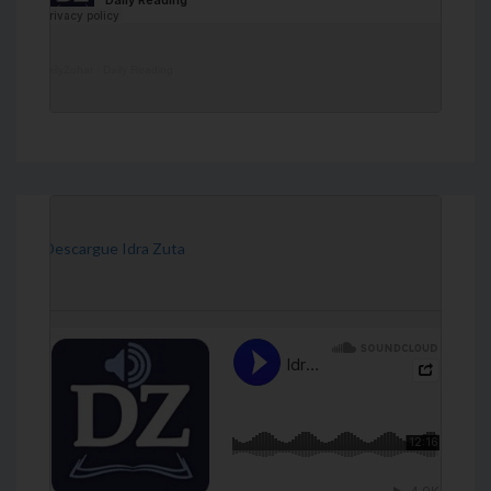
DailyZohar
·
Daily Reading
[Descargue Idra Zuta