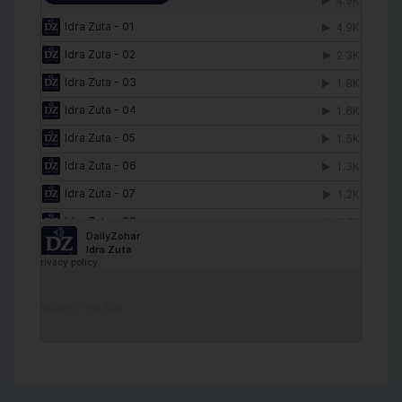
DailyZohar
·
Idra Zuta