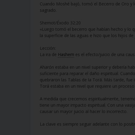
Cuando Moshé bajó, tomó el Becerro de Oro y lo
sagrado.
Shemot/Éxodo 32:20
«Luego tomó el becerro que habían hecho y lo qu
la superficie de las aguas e hizo que los hijos de
Lección:
La ira de
Hashem
es el efecto/juicio de una cau
Aharón estaba en un nivel superior y debería ha
suficiente para reparar el daño espiritual. Cuan
quebraron las Tablas de la Torá. Más tarde, fue 
Torá estaba en un nivel que requiere un proces
A medida que crecemos espiritualmente, tenemo
tiene un mayor impacto espiritual. Con una vas
causar un mayor juicio al hacer lo incorrecto.
La clave es siempre seguir adelante con lo positi