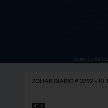
Skip
to
content
ZOHAR DIARIO
ZOHAR DIARIO # 3292 – K
POST
Vm
P