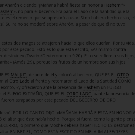
onar Aharón diciendo: ‘¡Mañana habrá fiesta en honor a
Hashem
!’'»
ashem
», no para el becerro. Era para el Lado de la Santidad que la
ste es el remedio que se apresuró a usar. Si no hubiera hecho esto, el
sí, Su ira no se moderó sobre Aharón, a pesar de que él no tuvo
n, estos dos magos te atrajeron hacia lo que ellos querían. Por tu vida,
s por este pecado. Esto es lo que está escrito, «Asimismo contra
 destruirle» (Dvarim/Deuteronomio 9:20). Esto se refiere a sus hijos
arriba» (Amós 2:9), porque los frutos de un hombre son sus hijos.
QUE ES
MALJUT
, delante de él y colocó al becerro, QUE ES EL
OTRO
on al
Otro Lado
al frente y retornaron el Lado de la Santidad COMO
rito, «y ofrecieron ante la presencia de
Hashem
un FUEGO
ron el FUEGO EXTRAÑO, QUE ES EL
OTRO LADO
, «ante la presencia d
S fueron atrapados por este pecado DEL BECERRO DE ORO.
ría Moshé. POR LO TANTO DIJO: «MAÑANA HABRÁ FIESTA EN HONOR 
 el altar que éste había hecho. Porque si fuera, como la gente piens
ERRO, lo primero que Moshé debería haber HECHO ES destruir es
 ese altar EN BET EL, COMO ESTÁ ESCRITO EN MELAIIM ALEF/REYES