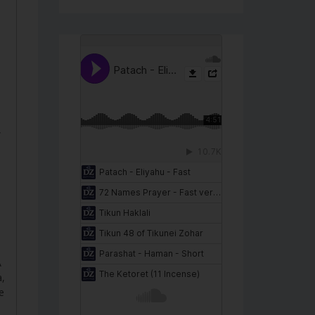
,
e
A
a,
e