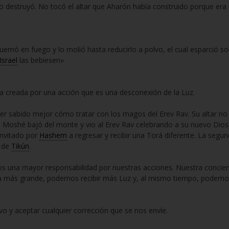
 destruyó. No tocó el altar que Aharón había construido porque era
emó en fuego y lo molió hasta reducirlo a polvo, el cual esparció s
Israel
las bebiesen»
sa creada por una acción que es una desconexión de la Luz.
ber sabido mejor cómo tratar con los magos del Erev Rav. Su altar no
do Moshé bajó del monte y vio al Erev Rav celebrando a su nuevo Dios
invitado por
Hashem
a regresar y recibir una Torá diferente. La segu
o de
Tikún
.
s una mayor responsabilidad por nuestras acciones. Nuestra concien
ija más grande, podemos recibir más Luz y, al mismo tiempo, podem
vo y aceptar cualquier corrección que se nos envíe.