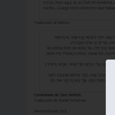
I13:32. Pero aquí, AL ALTAR DE AHARON, 
escrito, «Luego tomó el becerro que habían
Traducción al hebreo:
91. ָשָׂה, וּלְצַד הַקְּדֻשָּׁה קָרָא וְאָמַר. וְזוֹ הָרְפוּאָה
ֲרֹן, אַף עַל גַּב שֶׁלֹּא הִתְכַּוֵּן לְרַע
92. ְׁנֵי בָנֶיךָ יִפְּלוּ, וְעַל הַחֵטְא הַזֶּה יָמוּתוּ (וּבַחֵטְא הַזֶּה
ּוּ בָּנָיו, כְּמוֹ שֶׁנֶּאֱמַר (עמוס ב) וָאַשְׁמִיד פִּרְיוֹ מִמַּעַל
93. חֵר לְפָנָיו, וְצַד הַקְּדֻשָּׁה חָזַר לְאָחוֹר, שֶׁכָּתוּב (ויקרא י
94. שֶׁחוֹשְׁבִים בְּנֵי אָדָם, הַדָּבָר הָרִאשׁוֹן שֶׁהִצְטָרֵךְ מֹשֶׁה
 עַל אוֹתוֹ מִזְבֵּחַ הָיְתָה. אֲבָל כָּאן הָיָה דָּבָר אַחֵר כְּמוֹ
Comentario de Zion Nefesh:
Traducción de Daniel Schulman
Shemot/Éxodo 32:5