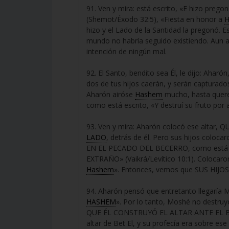
91. Ven y mira: está escrito, «E hizo preg
(Shemot/Éxodo 32:5), «Fiesta en honor a
H
hizo y el Lado de la Santidad la pregonó. E
mundo no habría seguido existiendo. Aun a
intención de ningún mal.
92. El Santo, bendito sea Él, le dijo: Aharó
dos de tus hijos caerán, y serán capturado
Aharón airóse
Hashem
mucho, hasta querer
como está escrito, «Y destruí su fruto por 
93. Ven y mira: Aharón colocó ese altar, 
LADO
, detrás de él. Pero sus hijos colocar
EN EL PECADO DEL BECERRO, como está esc
EXTRAÑO» (Vaikrá/Levítico 10:1). Coloca
Hashem
». Entonces, vemos que SUS HIJO
94. Aharón pensó que entretanto llega
HASHEM
». Por lo tanto, Moshé no destruyó
QUE ÉL CONSTRUYÓ EL ALTAR ANTE EL BEC
altar de Bet El, y su profecía era sobre