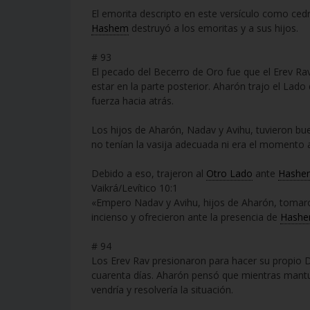
El emorita descripto en este versículo como cedr
Hashem
destruyó a los emoritas y a sus hijos.
# 93
El pecado del Becerro de Oro fue que el Erev Rav
estar en la parte posterior. Aharón trajo el Lado
fuerza hacia atrás.
Los hijos de Aharón, Nadav y Avihu, tuvieron bu
no tenían la vasija adecuada ni era el momento a
Debido a eso, trajeron al
Otro Lado
ante
Hashe
Vaikrá/Levítico 10:1
«Empero Nadav y Avihu, hijos de Aharón, tomaron
incienso y ofrecieron ante la presencia de
Hash
# 94
Los Erev Rav presionaron para hacer su propio
cuarenta días. Aharón pensó que mientras mantu
vendría y resolvería la situación.