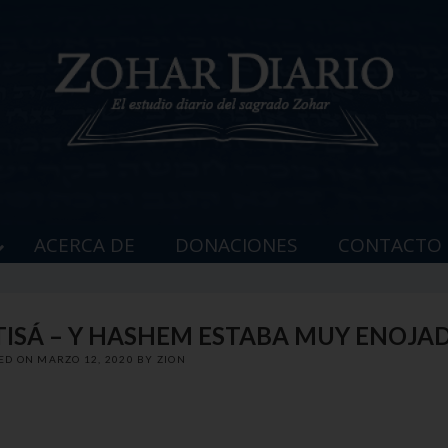
ACERCA DE
DONACIONES
CONTACTO
I TISÁ – Y HASHEM ESTABA MUY ENOJA
ED ON
MARZO 12, 2020
BY
ZION