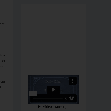
obre
 fue
, se
nda
cia
os