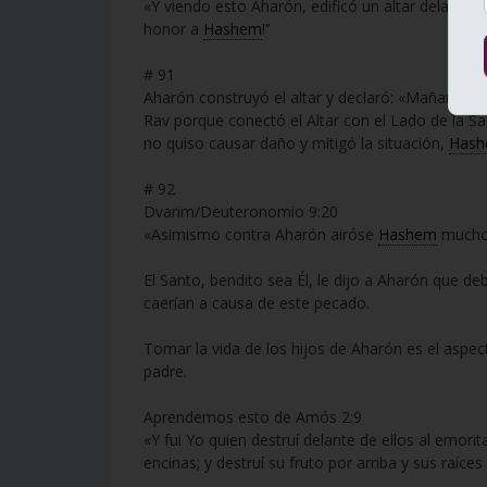
«Y viendo esto Aharón, edificó un altar delante 
honor a
Hashem
!’’
# 91
Aharón construyó el altar y declaró: «Mañana ha
Rav porque conectó el Altar con el Lado de la S
no quiso causar daño y mitigó la situación,
Has
# 92
Dvarim/Deuteronomio 9:20
«Asimismo contra Aharón airóse
Hashem
mucho,
El Santo, bendito sea Él, le dijo a Aharón que d
caerían a causa de este pecado.
Tomar la vida de los hijos de Aharón es el aspecto
padre.
Aprendemos esto de Amós 2:9
«Y fui Yo quien destruí delante de ellos al emorit
encinas; y destruí su fruto por arriba y sus raíce