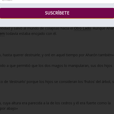
del becerro e hizo pregonar Aharón diciendo: ‘¡Mañana habrá fiesta en
brá fiesta en honor a
Hashem
». No mencionó el Becerro de Oro del 
antidad y salvó al mundo de colapsas hacia el
Otro Lado
. Aunque Aha
hem
todavía estaba enojado con él.
 hasta querer destruirle; y oré en aquel tiempo por Aharón también»
ebido a que permitió que los dos magos lo manipularan, sus dos hijos
 de ‘destruirlo’ porque los hijos se consideran los ‘frutos’ del árbol, 
a, cuya altura era parecida a la de los cedros y él era fuerte como la
s por abajo»