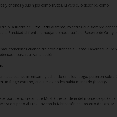
os y encinas y sus hijos como frutos. El versículo describe cómo
 trajo la fuerza del
Otro Lado
al frente, mientras que siempre deberí
 de la Santidad al frente, empujando hacia atrás el Becerro de Oro y s
enas intenciones cuando trajeron ofrendas al Santo Tabernáculo, per
decuado para realizar la acción.
m
.
 cada cual su incensario y echando en ellos fuego, pusieron sobre é
em
un fuego extraño, que a ellos no les había mandado (hacer)»
 Dios porque no creían que Moshé descendería del monte después de
viera ocupado al Erev Rav con la fabricación del Becerro de Oro, M