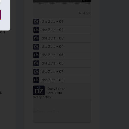
Erev
rón
su
DailyZohar
·
Idra Zuta