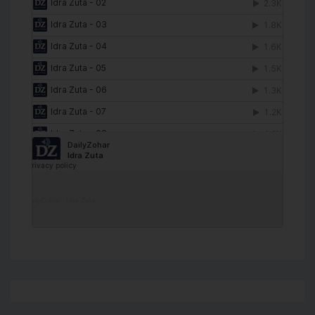
DailyZohar
·
Idra Zuta