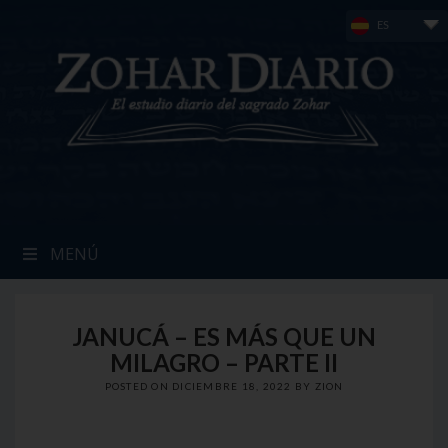
Skip
ES
to
content
MENÚ
JANUCÁ – ES MÁS QUE UN
MILAGRO – PARTE II
POSTED ON
DICIEMBRE 18, 2022
BY
ZION