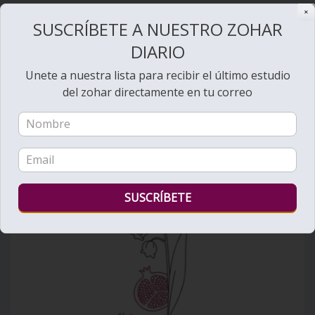
✕
SUSCRÍBETE A NUESTRO ZOHAR
Bienvenido al Zohar
DIARIO
Unete a nuestra lista para recibir el último estudio
del zohar directamente en tu correo
Ver videos de Lectura de la Torá