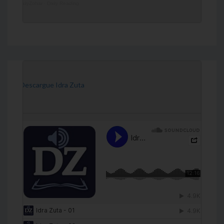
DailyZohar
·
Daily Reading
[Descargue Idra Zuta