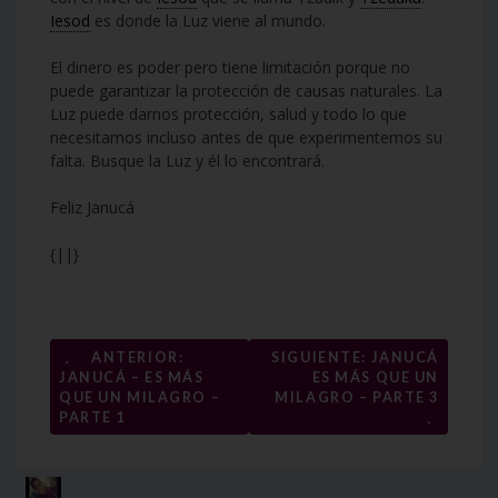
Iesod
es donde la Luz viene al mundo.
El dinero es poder pero tiene limitación porque no
puede garantizar la protección de causas naturales. La
Luz puede darnos protección, salud y todo lo que
necesitamos incluso antes de que experimentemos su
falta. Busque la Luz y él lo encontrará.
Feliz Janucá
{||}
Navegación
←
ANTERIOR:
SIGUIENTE: JANUCÁ
JANUCÁ – ES MÁS
ES MÁS QUE UN
de
QUE UN MILAGRO –
MILAGRO – PARTE 3
→
entradas
PARTE 1