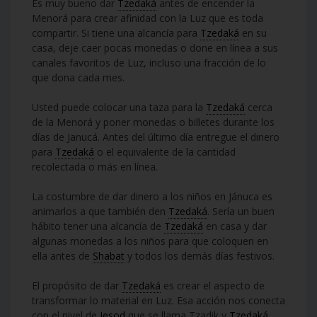
Es muy bueno dar
Tzedaká
antes de encender la
Menorá para crear afinidad con la Luz que es toda
compartir. Si tiene una alcancía para
Tzedaká
en su
casa, deje caer pocas monedas o done en línea a sus
canales favoritos de Luz, incluso una fracción de lo
que dona cada mes.
Usted puede colocar una taza para la
Tzedaká
cerca
de la Menorá y poner monedas o billetes durante los
días de Janucá. Antes del último día entregue el dinero
para
Tzedaká
o el equivalente de la cantidad
recolectada o más en línea.
La costumbre de dar dinero a los niños en Jánuca es
animarlos a que también den
Tzedaká
. Sería un buen
hábito tener una alcancía de
Tzedaká
en casa y dar
algunas monedas a los niños para que coloquen en
ella antes de
Shabat
y todos los demás días festivos.
El propósito de dar
Tzedaká
es crear el aspecto de
transformar lo material en Luz. Esa acción nos conecta
con el nivel de
Iesod
que se llama Tzadik y
Tzedaká
.