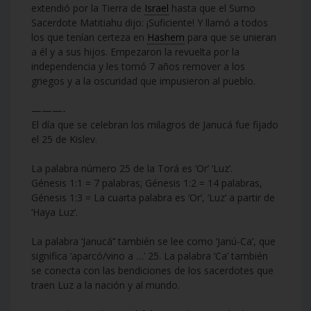
extendió por la Tierra de
Israel
hasta que el Sumo
Sacerdote Matitiahu dijo: ¡Suficiente! Y llamó a todos
los que tenían certeza en
Hashem
para que se unieran
a él y a sus hijos. Empezaron la revuelta por la
independencia y les tomó 7 años remover a los
griegos y a la oscuridad que impusieron al pueblo.
———-
El día que se celebran los milagros de Janucá fue fijado
el 25 de Kislev.
La palabra número 25 de la Torá es ‘Or’ ‘Luz’.
Génesis 1:1 = 7 palabras; Génesis 1:2 = 14 palabras,
Génesis 1:3 = La cuarta palabra es ‘Or’, ‘Luz’ a partir de
‘Haya Luz’.
La palabra ‘Janucá’’ también se lee como ‘Janú-Ca’, que
significa ‘aparcó/vino a …’ 25. La palabra ‘Ca’ también
se conecta con las bendiciones de los sacerdotes que
traen Luz a la nación y al mundo.